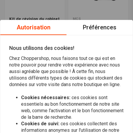
Kit de révision du robinet
MCS
de carburant pour la
Robinet D'Essence Sous
Autorisation
Préférences
plupart des Harley
Vide De Style OEM | Noir
€11,57
Davidson
€107,48
Nous utilisons des cookies!
Chez Choppershop, nous faisons tout ce qui est en
Les plus vus
24
notre pouvoir pour rendre votre expérience avec nous
aussi agréable que possible ! À cette fin, nous
utilisons différents types de cookies qui stockent des
données sur votre visite dans notre boutique en ligne.
Vous voulez vous tenir au courant ?
Cookies nécessaires:
ces cookies sont
essentiels au bon fonctionnement de notre site
web, comme l'activation et le bon fonctionnement
de la barre de recherche.
Cookies de suivi:
ces cookies collectent des
informations anonymes sur l'utilisation de notre
S'abonner