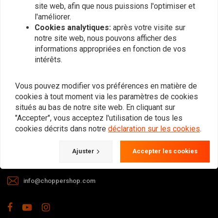
site web, afin que nous puissions l'optimiser et
l'améliorer.
Cookies analytiques:
après votre visite sur
notre site web, nous pouvons afficher des
informations appropriées en fonction de vos
intérêts.
Si vous avez la moindre question
Vous pouvez modifier vos préférences en matière de
quant à votre commande, aux délais
cookies à tout moment via les paramètres de cookies
ou à un retour, contactez-nous via les
situés au bas de notre site web. En cliquant sur
moyens suivants.
"Accepter", vous acceptez l'utilisation de tous les
cookies décrits dans notre
déclaration sur les cookies
.
Gotenburgweg 46a, 9723 TM Groningen (The Netherlands)
Ajuster
Accepter les cookies
+31 85 06 06 06 5
info@choppershop.com