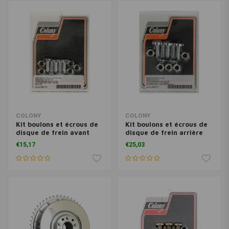
COLONY
COLONY
Kit boulons et écrous de
Kit boulons et écrous de
disque de frein avant
disque de frein arrière
Chrome 78-83 FXWG
Chrome Torx 92-20
€15,17
€25,03
Softail, Dyna, FLT /
Touring, XL