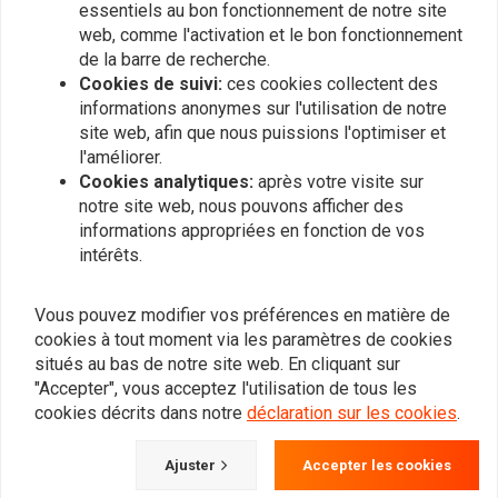
essentiels au bon fonctionnement de notre site
web, comme l'activation et le bon fonctionnement
de la barre de recherche.
Cookies de suivi:
ces cookies collectent des
informations anonymes sur l'utilisation de notre
site web, afin que nous puissions l'optimiser et
l'améliorer.
Cookies analytiques:
après votre visite sur
notre site web, nous pouvons afficher des
informations appropriées en fonction de vos
intérêts.
COLONY
COLONY
Kit de boulon de rotor de
Kit de boulons de rotor
Vous pouvez modifier vos préférences en matière de
frein avant / arrière Tête
de frein arrière Chrome
cookies à tout moment via les paramètres de cookies
de bouton Torx
82-85 FLT
€13,41
€17,75
situés au bas de notre site web. En cliquant sur
"Accepter", vous acceptez l'utilisation de tous les
cookies décrits dans notre
déclaration sur les cookies
.
Ajuster
Accepter les cookies