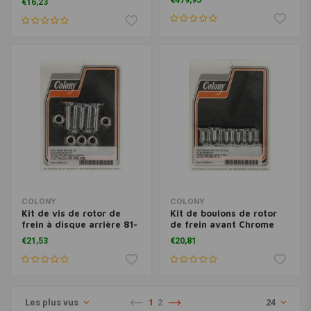
€479,95
€16,23
COLONY
COLONY
Kit de vis de rotor de
Kit de boulons de rotor
frein à disque arrière 81-
de frein avant Chrome
84 FL; 79-91 FX, XL
78-82 FX, XL
€21,53
€20,81
Les plus vus
1
2
24