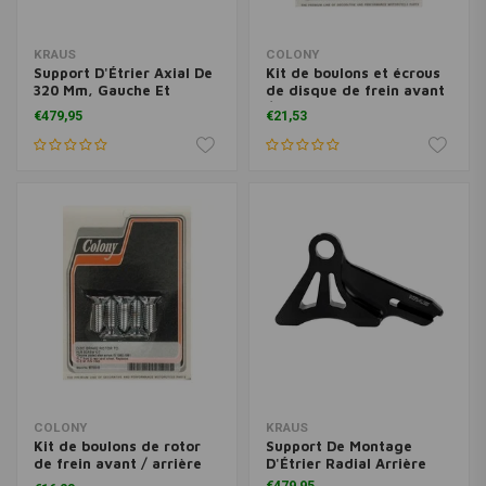
KRAUS
COLONY
Support D'Étrier Axial De
Kit de boulons et écrous
320 Mm, Gauche Et
de disque de frein avant
Droite, Avant
/ arrière 73-74 FL; 1973
€479,95
€21,53
FX, XL; 73-80 FL
COLONY
KRAUS
Kit de boulons de rotor
Support De Montage
de frein avant / arrière
D'Étrier Radial Arrière
80-81 FLT