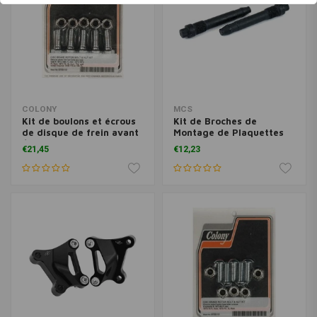
COLONY
MCS
Kit de boulons et écrous
Kit de Broches de
de disque de frein avant
Montage de Plaquettes
/ arrière hexagonaux
de Frein | 2000-2007
€21,45
€12,23
chromés