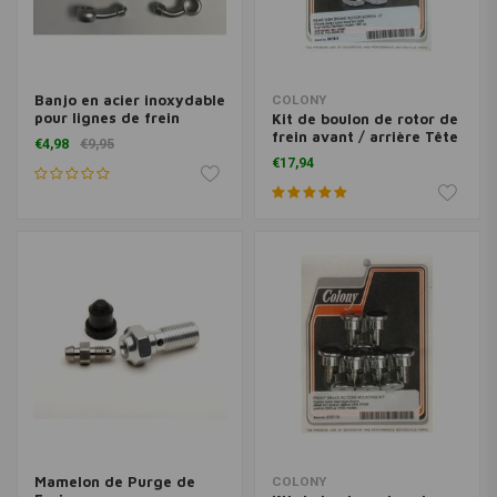
Banjo en acier inoxydable
COLONY
pour lignes de frein
Kit de boulon de rotor de
noires
frein avant / arrière Tête
€4,98
€9,95
de bouton Torx
€17,94
Mamelon de Purge de
COLONY