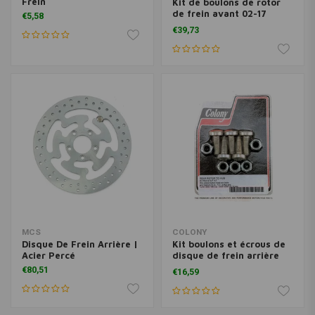
Frein
Kit de boulons de rotor
de frein avant 02-17
€5,58
VRSC V-Rod
€39,73
MCS
COLONY
Disque De Frein Arrière |
Kit boulons et écrous de
Acier Percé
disque de frein arrière
Zinc Torx 92-20 Softail,
€80,51
€16,59
Dyna, FLT / Touring, XL