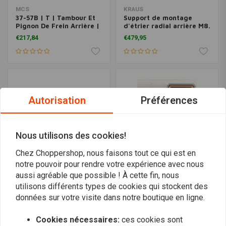
MCS
KRAUS
37-57B | T | Tambour Et
Support de montage
Pignon De Frein Arrière |
d'étrier radial arrière M8.
Chrome
Noir
€217,84
€479,95
Autorisation
Préférences
Nous utilisons des cookies!
Chez Choppershop, nous faisons tout ce qui est en
notre pouvoir pour rendre votre expérience avec nous
aussi agréable que possible ! À cette fin, nous
KRAUS
COLONY
utilisons différents types de cookies qui stockent des
Support d'étrier arrière
Jeu de vis de disque de
données sur votre visite dans notre boutique en ligne.
radical Touring 00-23.
frein arrière avec tête
Noir
ronde 79-91 FX, FL (sauf
€479,95
€11,65
FLT); 79-96 XL
Cookies nécessaires:
ces cookies sont