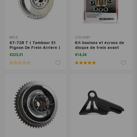
MCS
COLONY
67-72B T | Tambour Et
Kit boulons et écrous de
Pignon De Frein Arrière |
disque de frein avant
Chrome
plat Torx Zinc 84-20 BT,
€223,31
€14,34
XL