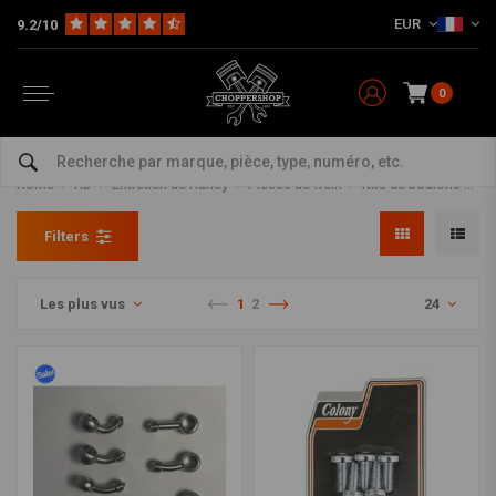
EUR
9.2/10
0
Kits de boulons et écrous de
disque de frein
Home
HD
Entretien de Harley
Pièces de frein
Kits de boulons et écrous de disque de frein
Filters
Les plus vus
1
2
24