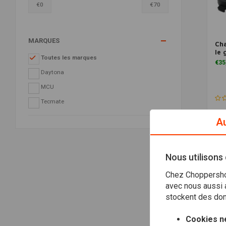
€
0
€
70
MARQUES
Ch
le 
Toutes les marques
€35
Daytona
MCU
Tecmate
Au
Nous utilisons
Chez Choppershop
avec nous aussi a
stockent des donn
Cookies n