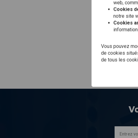
web, comme 
Cookies de
Dou
- 2
notre site 
€17
Cookies a
information
Vous pouvez modi
de cookies situés
de tous les cook
Vo