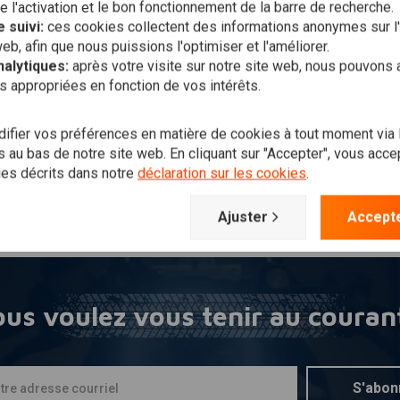
l'activation et le bon fonctionnement de la barre de recherche.
 suivi:
ces cookies collectent des informations anonymes sur l'u
ble connecteur USB 12
Ajouter au panier
Informations additionnelles
I
MCU
D
4 Volt
web, afin que nous puissions l'optimiser et l'améliorer.
Double connecteur USB 12
D
- 24 Volt
p
,94
nalytiques:
après votre visite sur notre site web, nous pouvons 
€14,96
€
s appropriées en fonction de vos intérêts.
Liste de
Liste de
souhaits
souhaits
fier vos préférences en matière de cookies à tout moment via
 au bas de notre site web. En cliquant sur "Accepter", vous accept
ies décrits dans notre
déclaration sur les cookies
.
Les plus vus
Ajuster
Accepte
us voulez vous tenir au couran
S'abon