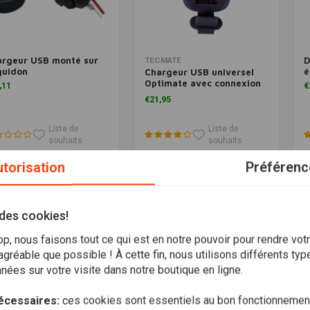
argeur USB monté sur
D
Ajouter au panier
Ajouter au panier
TECMATE
guidon
é
Chargeur USB universel
Optimate avec connexion
,11
€
SAE
€21,95
Liste de
Liste de
souhaits
souhaits
torisation
Préférenc
 des cookies!
, nous faisons tout ce qui est en notre pouvoir pour rendre vot
gréable que possible ! À cette fin, nous utilisons différents ty
ées sur votre visite dans notre boutique en ligne.
écessaires:
ces cookies sont essentiels au bon fonctionnement