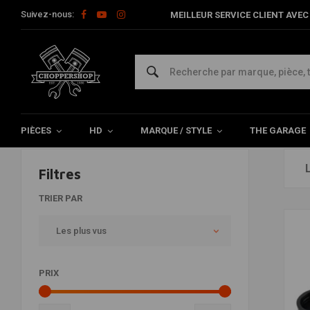
Suivez-nous:
MEILLEUR SERVICE CLIENT AVEC 
Système de navigation
Home
Pièces
Électronique
Système de navigation
PIÈCES
HD
MARQUE / STYLE
THE GARAGE
Filtres
TRIER PAR
Les plus vus
PRIX