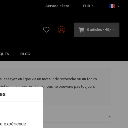
Service client
EUR
0 articles
-
€0,-
QUES
BLOG
ute, essayez en ligne via un moteur de recherche ou un forum
sujet pour chaque produit et nous ne pouvons pas toujours
es
re expérience