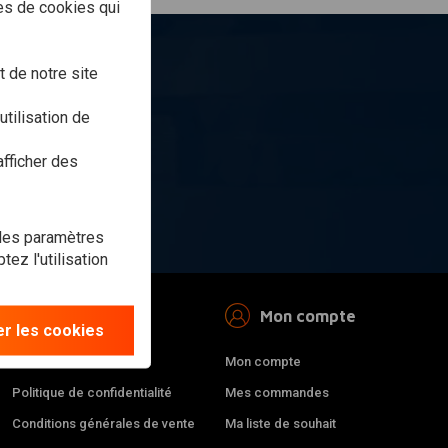
pes de cookies qui
t ?
 de notre site
tilisation de
afficher des
ner
 les paramètres
ez l'utilisation
Informations
Mon compte
r les cookies
Location
Mon compte
Politique de confidentialité
Mes commandes
Conditions générales de vente
Ma liste de souhait