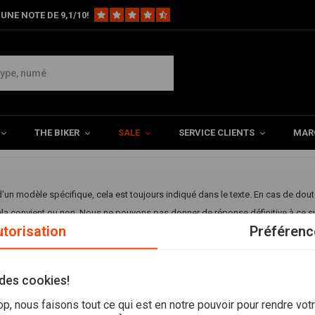
UNE NOTE DE 9,1/10!
e moto
ts
THE BIKER
SALE
SERVICE CLIENTS
MAR
 d'un modèle spécifique, cela est toujours indiqué dans le texte. En cas de do
cela convient ou non. Nous ne pouvons pas donner de réponse définitive à ce 
torisation
Préférenc
rmations correctes de notre fournisseur.
 des cookies!
on des produits
, nous faisons tout ce qui est en notre pouvoir pour rendre vot