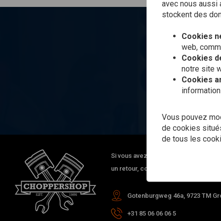
avec nous aussi a
stockent des donn
Vo
Cookies n
web, comme 
Cookies de
notre site 
Cookies a
information
Vous pouvez modi
de cookies situés
de tous les cook
Si vous avez la moindre question qua
un retour, contactez-nous via les moy
Gotenburgweg 46a, 9723 TM Gro
+31 85 06 06 06 5