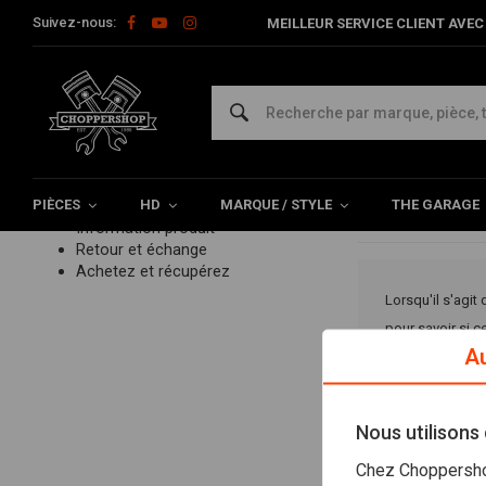
Suivez-nous:
MEILLEUR SERVICE CLIENT AVEC 
Home
Service Clients
Information produit
Montage moto
Montag
Service client
FAQ questions fréquemment
posées
Commande
Téléchargemen
Paiements
PIÈCES
Livraison
HD
MARQUE / STYLE
THE GARAGE
Montage moto
Information produit
Retour et échange
Achetez et récupérez
Lorsqu'il s'agit
pour savoir si 
Au
obtenir les info
Nous utilisons
Niveau de finiti
Chez Choppershop