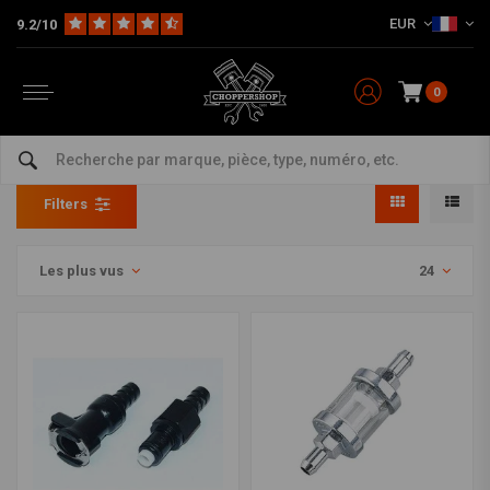
EUR
9.2/10
0
Filtre à essence
Home
Pièces
Chars et plus
Filtre à essence
Filters
Les plus vus
24