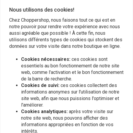
Nous utilisons des cookies!
Chez Choppershop, nous faisons tout ce qui est en
notre pouvoir pour rendre votre expérience avec nous
aussi agréable que possible ! À cette fin, nous
utilisons différents types de cookies qui stockent des
données sur votre visite dans notre boutique en ligne.
Cookies nécessaires:
ces cookies sont
essentiels au bon fonctionnement de notre site
web, comme l'activation et le bon fonctionnement
de la barre de recherche.
Connecteur pour tuyau
MCU
de carburant 6MM
Filtre à essence en verre
Cookies de suivi:
ces cookies collectent des
de haute qualité de 8MM
€1,94
informations anonymes sur l'utilisation de notre
€12,95
site web, afin que nous puissions l'optimiser et
l'améliorer.
Cookies analytiques:
après votre visite sur
notre site web, nous pouvons afficher des
Les plus vus
24
informations appropriées en fonction de vos
intérêts.