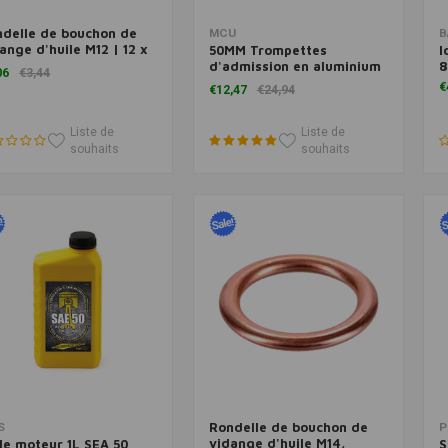
delle de bouchon de
Ajouter au panier
Ajouter au panier
MCU
B
ange d'huile M12 | 12 x
50MM Trompettes
I
x 2,0 mm
d'admission en aluminium
8
06
€3,44
(couleur au choix)
€
€12,47
€24,94
Liste de
Liste de
souhaits
souhaits
Rondelle de bouchon de
Ajouter au panier
Ajouter au panier
S
P
vidange d'huile M14,
le moteur 1L SEA 50
S