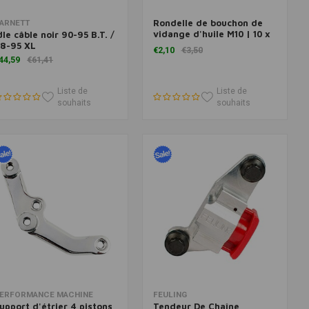
Rondelle de bouchon de
Ajouter au panier
Ajouter au panier
ARNETT
vidange d'huile M10 | 10 x
dle câble noir 90-95 B.T. /
16 x 1,5 mm
8-95 XL
€2,10
€3,50
44,59
€61,41
Liste de
Liste de
souhaits
souhaits
Ajouter au panier
Ajouter au panier
ERFORMANCE MACHINE
FEULING
upport d'étrier 4 pistons
Tendeur De Chaîne