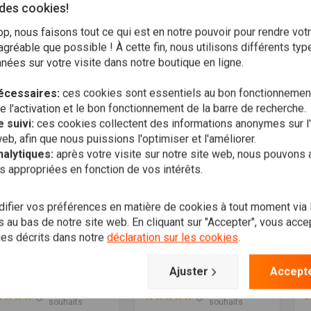
 des cookies!
Liste de
Liste de
souhaits
souhaits
, nous faisons tout ce qui est en notre pouvoir pour rendre vot
gréable que possible ! À cette fin, nous utilisons différents ty
ées sur votre visite dans notre boutique en ligne.
écessaires:
ces cookies sont essentiels au bon fonctionnement
l'activation et le bon fonctionnement de la barre de recherche.
 suivi:
ces cookies collectent des informations anonymes sur l'u
web, afin que nous puissions l'optimiser et l'améliorer.
nalytiques:
après votre visite sur notre site web, nous pouvons 
s appropriées en fonction de vos intérêts.
fier vos préférences en matière de cookies à tout moment via
 au bas de notre site web. En cliquant sur "Accepter", vous accept
Ajouter au panier
Ajouter au panier
VER
RMR
L
per Grease | An Anti-
Harley CV 1988-2006 Pile
S
ies décrits dans notre
déclaration sur les cookies
.
ze & Multi-Grease
de vélocité
m
ution
€34,94
€41,21
€
61
€5,95
Ajuster
Accepte
Liste de
Liste de
souhaits
souhaits