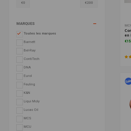
€
0
€
200
MARQUES
MC
Con
Toutes les marques
en 
€15
Barnett
Bel-Ray
ContiTech
DNA
Eurol
Feuling
K&N
Liqui Moly
Lucas Oil
MCS
MCU