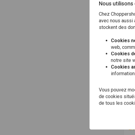
Nous utilisons
Chez Choppershop
avec nous aussi a
stockent des donn
Cookies n
web, comme 
Cookies de
notre site 
Cookies a
information
Vous pouvez modi
de cookies situés
NU
Cop
de tous les cook
Sei
Sol
€3,