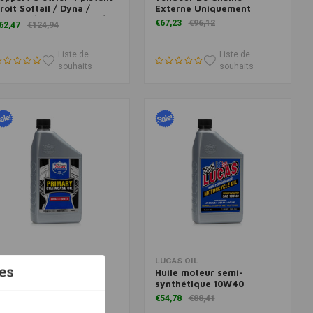
roit Softail / Dyna /
Externe Uniquement
ouring / Sportster XL / V-
€67,23
€96,12
62,47
€124,94
od
Liste de
Liste de
souhaits
souhaits
Ajouter au panier
Ajouter au panier
UCAS OIL
LUCAS OIL
es
uile pour carter de
Huile moteur semi-
haîne
synthétique 10W40
99,95
€90,60
€54,78
€88,41