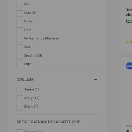
Mikuni
Ron
Muc-Off
vid
18 
Nuver
€2,
OEM
Performance Machine
RMR
Spectro Oils
Stipt
COULEUR
Jaune
(1)
Rouge
(1)
Blanc
(1)
SPÉCIFICATIONS DE LA CATÉGORIE
MC
Hui
Chrome
(2)