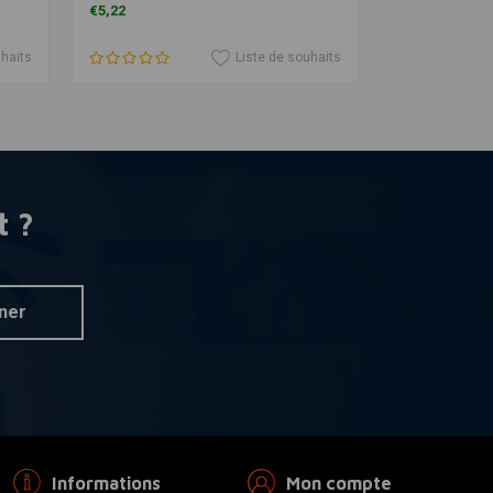
€5,22
€83,56
uhaits
Liste de souhaits
t ?
ner
Informations
Mon compte