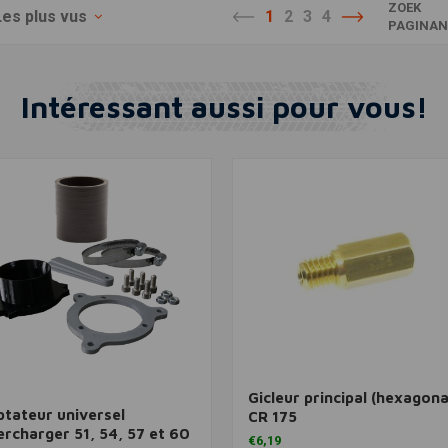
ZOEK
Les plus vus
1
2
3
4
PAGINA
Intéressant aussi pour vous!
View more
Ajouter au panier
Gicleur principal (hexagona
tateur universel
CR 175
rcharger 51, 54, 57 et 60
€6,19