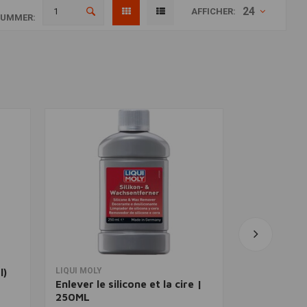
24
AFFICHER:
NUMMER:
Ajouter au panier
V
LIQUI MOLY
SPECTRO OIL
l)
Enlever le silicone et la cire |
Kit d'entre
250ML
99-17