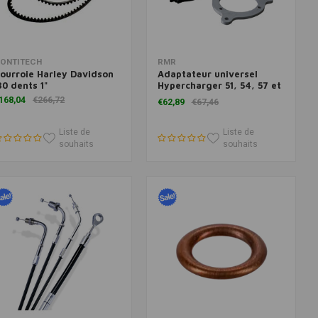
Ajouter au panier
Ajouter au panier
ONTITECH
RMR
ourroie Harley Davidson
Adaptateur universel
30 dents 1"
Hypercharger 51, 54, 57 et
60 mm
168,04
€266,72
€62,89
€67,46
Liste de
Liste de
souhaits
souhaits