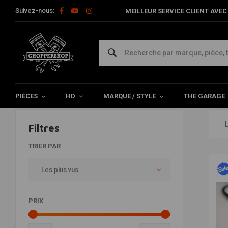
Suivez-nous:
MEILLEUR SERVICE CLIENT AVEC 
Vente d'entretien moto
Home
SALE
Vente d'entretien moto
PIÈCES
HD
MARQUE / STYLE
THE GARAGE
Filtres
TRIER PAR
Les plus vus
PRIX