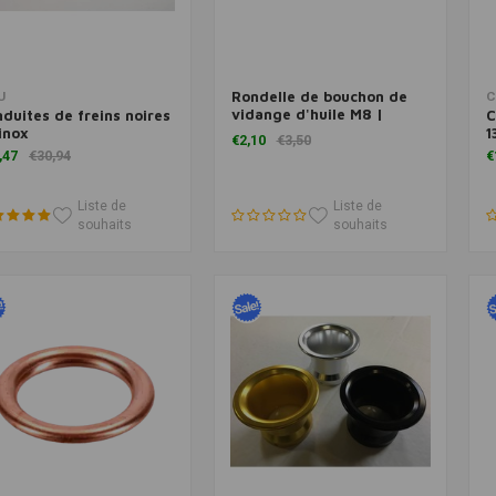
Rondelle de bouchon de
Ajouter au panier
Ajouter au panier
U
C
vidange d'huile M8 |
duites de freins noires
C
8x12x1,5 mm
inox
1
€2,10
€3,50
,47
€30,94
€
Liste de
Liste de
souhaits
souhaits