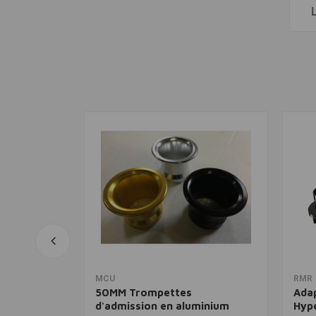
anier
View more
MCU
RMR
50MM Trompettes
Adap
0
d'admission en aluminium
Hype