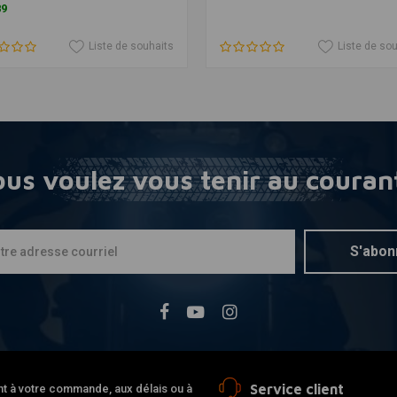
89
Liste de souhaits
Liste de so
us voulez vous tenir au couran
S'abon
Service client
nt à votre commande, aux délais ou à