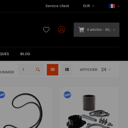
Service client
EUR
0 articles
-
€0,-
QUES
BLOG
24
AFFICHER:
NUMMER: