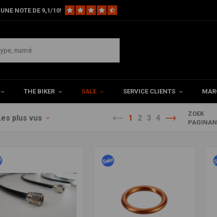
UNE NOTE DE 9,1/10!
THE BIKER
SALE
SERVICE CLIENTS
MAR
ZOEK
Les plus vus
1
2
3
4
PAGINA