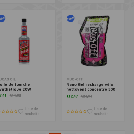
Ajouter au panier
Ajouter au panier
UCAS OIL
MUC-OFF
uile de fourche
Nano Gel recharge vélo
ynthétique 20W
nettoyant concentré 500
ml
7,41
€14,82
€12,47
€24,94
Liste de
Liste de
souhaits
souhaits