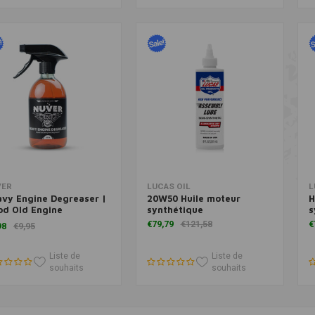
Ajouter au panier
Ajouter au panier
VER
LUCAS OIL
L
vy Engine Degreaser |
20W50 Huile moteur
H
od Old Engine
synthétique
s
greaser
€79,79
€121,58
€
98
€9,95
Liste de
Liste de
souhaits
souhaits