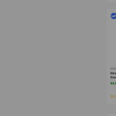
NU
Hea
Go
De
€4,