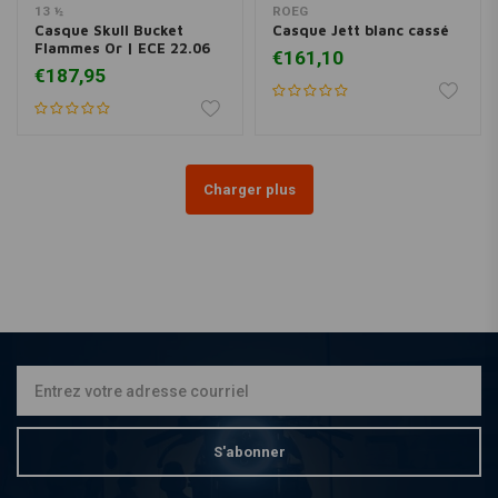
13 ½
ROEG
Casque Skull Bucket
Casque Jett blanc cassé
Flammes Or | ECE 22.06
€161,10
€187,95
Charger plus
S'abonner