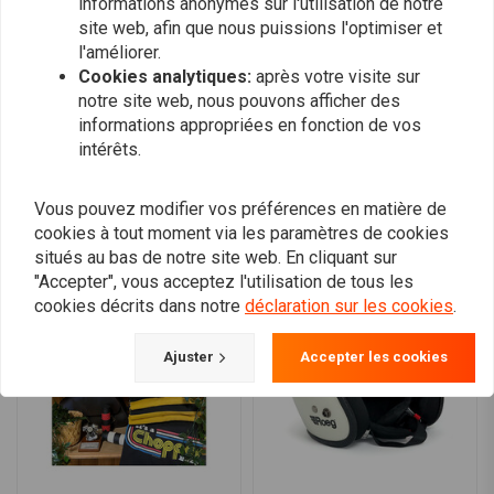
informations anonymes sur l'utilisation de notre
Fermetures intégrées au niveau de la visière
0
site web, afin que nous puissions l'optimiser et
Capacité Bluetooth
l'améliorer.
Cookies analytiques:
après votre visite sur
Fermeture avec un double anneau en D robuste et une
notre site web, nous pouvons afficher des
mentonnière rembourrée
Ajoutez votre avis
informations appropriées en fonction de vos
Homologué ECE R.22.06
intérêts.
Vous pouvez modifier vos préférences en matière de
Produits similaires
cookies à tout moment via les paramètres de cookies
situés au bas de notre site web. En cliquant sur
"Accepter", vous acceptez l'utilisation de tous les
cookies décrits dans notre
déclaration sur les cookies
.
Ajuster
Accepter les cookies