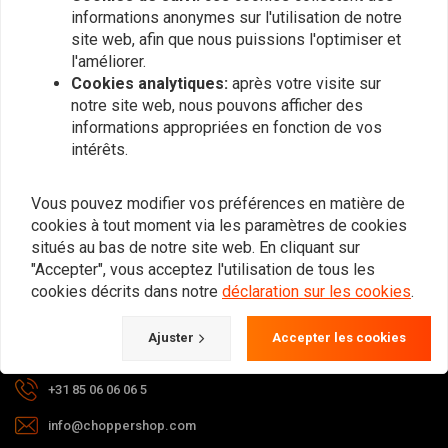
informations anonymes sur l'utilisation de notre
site web, afin que nous puissions l'optimiser et
S'abonner
l'améliorer.
Cookies analytiques:
après votre visite sur
notre site web, nous pouvons afficher des
informations appropriées en fonction de vos
intérêts.
Vous pouvez modifier vos préférences en matière de
Si vous avez la moindre question
cookies à tout moment via les paramètres de cookies
quant à votre commande, aux délais
situés au bas de notre site web. En cliquant sur
ou à un retour, contactez-nous via les
"Accepter", vous acceptez l'utilisation de tous les
moyens suivants.
cookies décrits dans notre
déclaration sur les cookies
.
Ajuster
Accepter les cookies
Gotenburgweg 46a, 9723 TM Groningen (The Netherlands)
+31 85 06 06 06 5
info@choppershop.com