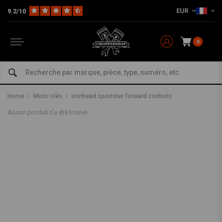
EUR
9.2/10
0
Produits associés au mot-clé
ironhead sportster forward
controls
Home
Mots-clés
ironhead sportster forward controls
Aucun produit n'a été trouvé...