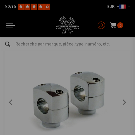
EUR
9.2/10
Home
Pièces
Direction et accessoires
Rehausses
1 Inch Risers bombés (1,25 "- 5") Noir et Chrome HD 73-02 BT, TC / B, XL (EXCL. FLT)
1 Inch Risers bombés (1,25 "- 5") Noir et Chrome
HD 73-02 BT, TC / B, XL (EXCL. FLT)
0
4/5 (2 reviews)