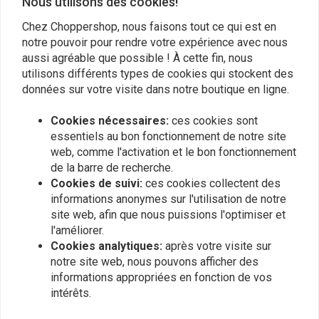
Nous utilisons des cookies!
0
Chez Choppershop, nous faisons tout ce qui est en
notre pouvoir pour rendre votre expérience avec nous
Rene
Afflerbach
aussi agréable que possible ! À cette fin, nous
Hurtig levering
Der Riser ist
utilisons différents types de cookies qui stockent des
données sur votre visite dans notre boutique en ligne.
in Ordnung.
Cookies nécessaires:
ces cookies sont
essentiels au bon fonctionnement de notre site
web, comme l'activation et le bon fonctionnement
de la barre de recherche.
Cookies de suivi:
ces cookies collectent des
Ajoutez votre avis
informations anonymes sur l'utilisation de notre
site web, afin que nous puissions l'optimiser et
l'améliorer.
Cookies analytiques:
après votre visite sur
Produits similaires
notre site web, nous pouvons afficher des
informations appropriées en fonction de vos
intérêts.