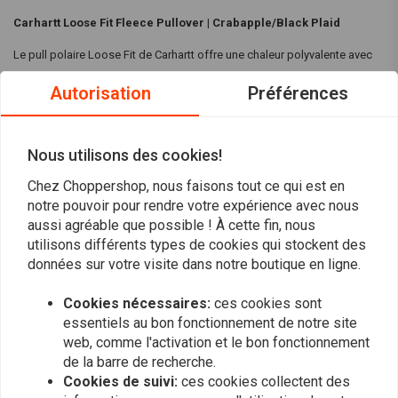
Carhartt Loose Fit Fleece Pullover | Crabapple/Black Plaid
Le pull polaire Loose Fit de Carhartt offre une chaleur polyvalente avec
une coupe ample pour une superposition facile. Parfait pour les
Autorisation
Préférences
journées de travail ou les promenades du week-end, il est doté d'un
cordon de serrage réglable à l'ourlet pour empêcher le froid de pénétrer.
Nous utilisons des cookies!
Spécifications :
Chez Choppershop, nous faisons tout ce qui est en
Matière :
Composé de 329 g/m² (9,7 oz/yd²), 100 % polyester et
Lire la suite
notre pouvoir pour rendre votre expérience avec nous
Sherpa Jacquard Sliver Fleece
aussi agréable que possible ! À cette fin, nous
Couleur :
Crabapple/Black Plaid (pomme de terre/plaid noir)
utilisons différents types de cookies qui stockent des
Évaluations
Manches longues
données sur votre visite dans notre boutique en ligne.
Col ras du cou
0
Cookies nécessaires:
ces cookies sont
(0 évaluations)
Poche inférieure zippée sur le devant
essentiels au bon fonctionnement de notre site
Fermeture à glissière demi-longueur sur le devant
0
web, comme l'activation et le bon fonctionnement
Cordon de serrage à l'ourlet
0
de la barre de recherche.
Type de coupe :
Coupe ample
0
Cookies de suivi:
ces cookies collectent des
Logo Carhartt Signature sur la poche
0