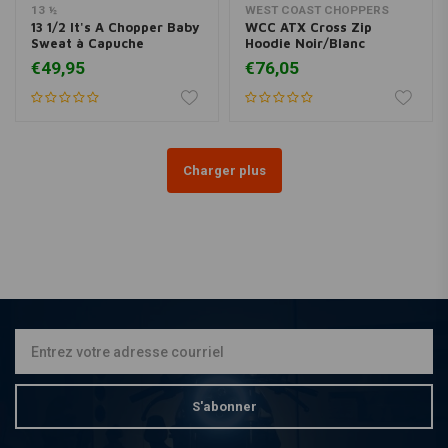
13 ½
WEST COAST CHOPPERS
13 1/2 It's A Chopper Baby
WCC ATX Cross Zip
Sweat à Capuche
Hoodie Noir/Blanc
€49,95
€76,05
Charger plus
S'abonner