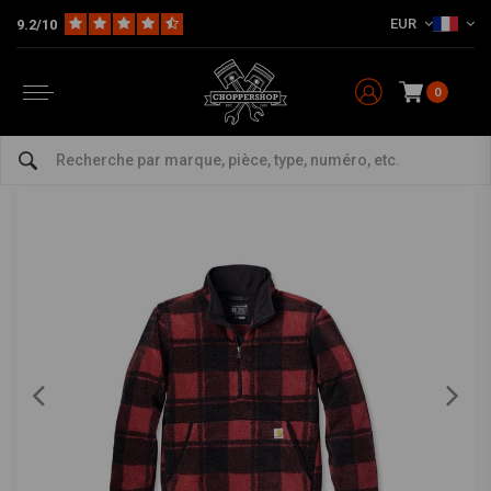
EUR
9.2/10
Home
The Biker
Pulls
Pull Polaire Coupe Ample | Pommetier/Plaid Noir | Choisissez La Taille
CARHARTT
-
bekijk alles van Carhartt
0
Pull Polaire Coupe Ample | Pommetier/Plaid
Noir | Choisissez La Taille
0/5 (0 reviews)