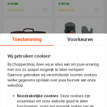
Liter | Zwart
Zwart
€169,86
€187,66
Toestemming
Voorkeuren
Wij gebruiken cookies!
Bij Choppershop doen wij er alles aan om jouw ervaring
met ons zo soepel mogelijk te laten verlopen!
TRIP MACHINE
SADDLEMEN
Daarvoor gebruiken wij verschillende soorten cookies
Warrior-Zadeltas
Cruis'n Deluxe
welke gegevens opslaan over jouw bezoek aan onze
Zadeltassen Guard Bag
€265,20
Set H-D FLT/FLHT 93-18
webshop.
€124,75
Noodzakelijke cookies:
Deze cookies zijn
essentieel om onze website goed te laten
functioneren, zoals het mogelijk maken van de