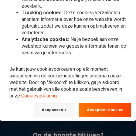
zoekbalk.
Tracking cookies:
Deze cookies verzamelen
anoniem informatie over hoe onze website wordt
gebruikt, zodat we deze kunnen optimaliseren en
verbeteren.
Analytische cookies:
Na je bezoek aan onze
webshop kunnen we gepaste informatie tonen op
basis van je interesses.
SADDLEMEN
DRAG SPECIALTIES
Large Throw-Over
Zijkoffers Extended H-D
Je kunt jouw cookievoorkeuren op elk moment
Cruis'n Slant Zadeltassen
FLT/FLHT/FLHR/FLHX/FLTR
aanpassen via de cookie-instellingen onderaan onze
99-13
€300,93
€379,95
website. Door op "Akkoord" te klikken, ga je akkoord
met het gebruik van alle cookies zoals beschreven in
onze
Cookieverklaring
.
Meest bekeken
24
Aanpassen
Accepteer cookies
Op de hoogte blijven?