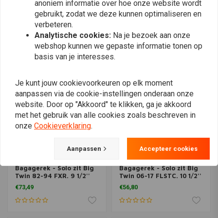
Bagagerek - Solo zit Big
KILLER CUSTOM
anoniem informatie over hoe onze website wordt
Twin 06-08 Dyna (excl.
Uitgerekt zadeltas- en
gebruikt, zodat we deze kunnen optimaliseren en
FXDWG). 9 1/2'' long x 6''
spatbordset
€56,80
verbeteren.
wide
€1.069,67
Analytische cookies:
Na je bezoek aan onze
webshop kunnen we gepaste informatie tonen op
basis van je interesses.
Je kunt jouw cookievoorkeuren op elk moment
aanpassen via de cookie-instellingen onderaan onze
website. Door op "Akkoord" te klikken, ga je akkoord
met het gebruik van alle cookies zoals beschreven in
onze
Cookieverklaring
.
Aanpassen
Accepteer cookies
Bagagerek - Solo zit Big
Bagagerek - Solo zit Big
Twin 82-94 FXR. 9 1/2''
Twin 06-17 FLSTC. 10 1/2''
long x 6'' wide
long x 6 '' wide
€73,49
€56,80