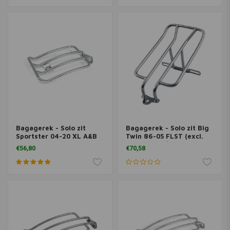
Bagagerek - Solo zit
Bagagerek - Solo zit Big
Sportster 04-20 XL A&B
Twin 86-05 FLST (excl.
mount holes
FLSTS). 10 1/2'' long x 6''
€56,80
€70,58
wide