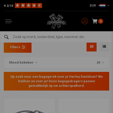
EUR
9.2/10
0
Bagage Rekken Harley
Home
HD
Spatborden Harley
Bagage Rekken Harley
Filters
Meest bekeken
24
Op zoek naar een bagagerek voor je Harley Davidson? We
hebben ze voor je! Deze bagagedragers passen
gemakkelijk op uw achterspatbord.