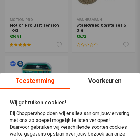
MOTION PRO
MANNESMANN
Motion Pro Belt Tension
Staaldraad borstelset 6
Tool
dlg
€36,51
€5,72
Toestemming
Voorkeuren
Wij gebruiken cookies!
Bij Choppershop doen wij er alles aan om jouw ervaring
met ons zo soepel mogelijk te laten verlopen!
Daarvoor gebruiken wij verschillende soorten cookies
MANNESMANN
Vijlenset 10 dlg
welke gegevens opslaan over jouw bezoek aan onze
€14,41
€18,54