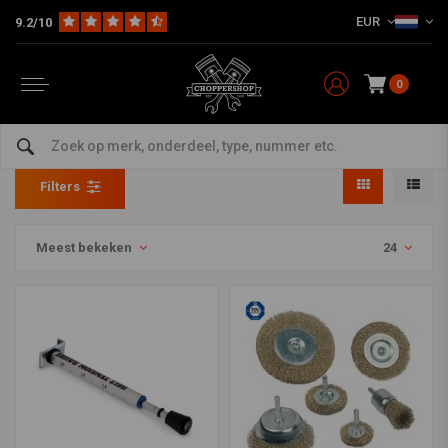
EUR
9.2/10
0
Schuren / Slijpen
Home
The Garage
Gereedschap
Schuren / Slijpen
Filters
Meest bekeken
24