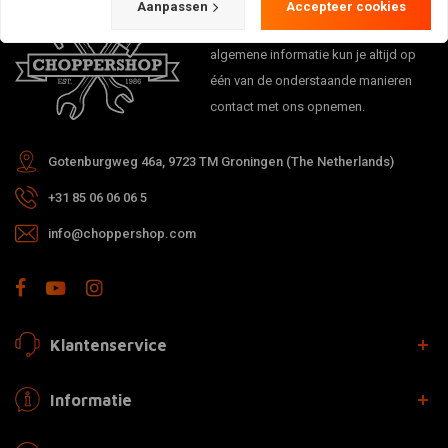
Bij vragen over je bestelling,
Aanpassen
Accepteer cookies
levertijden, retouren & reparaties of
algemene informatie kun je altijd op
één van de onderstaande manieren
contact met ons opnemen.
Gotenburgweg 46a, 9723 TM Groningen (The Netherlands)
+31 85 06 06 06 5
info@choppershop.com
Klantenservice
Informatie