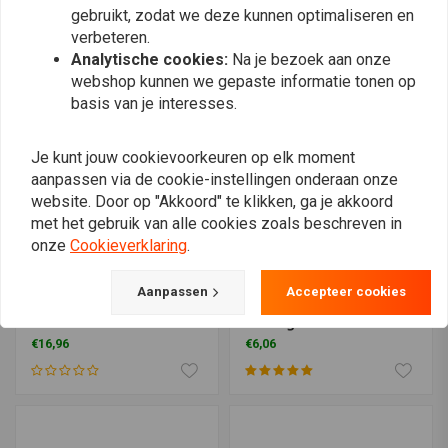
€26,57
MU90
gebruikt, zodat we deze kunnen optimaliseren en
€25,05
verbeteren.
Analytische cookies:
Na je bezoek aan onze
webshop kunnen we gepaste informatie tonen op
basis van je interesses.
Je kunt jouw cookievoorkeuren op elk moment
aanpassen via de cookie-instellingen onderaan onze
website. Door op "Akkoord" te klikken, ga je akkoord
met het gebruik van alle cookies zoals beschreven in
onze
Cookieverklaring
.
Aanpassen
Accepteer cookies
2.75/3.00" 21 Inch Binnen
Velg beschermers
Band Center Valve
Montage set
€16,96
€6,06