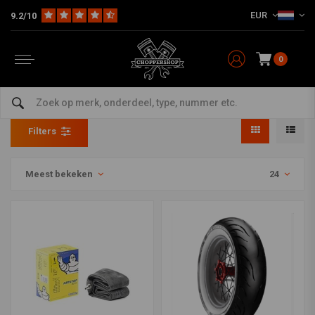
EUR
9.2/10
0
Binnenband & Velglint
Home
The Garage
Banden
Binnenband & Velglint
Filters
Meest bekeken
24