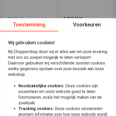
5.00/5.10 16
MICHELIN
Inch Binnenband
17" 130/70 140/70 130/80
Toestemming
Voorkeuren
120/90 binnenband
€20,74
€19,53
Wij gebruiken cookies!
Bij Choppershop doen wij er alles aan om jouw ervaring
met ons zo soepel mogelijk te laten verlopen!
Daarvoor gebruiken wij verschillende soorten cookies
welke gegevens opslaan over jouw bezoek aan onze
webshop.
Noodzakelijke cookies:
Deze cookies zijn
essentieel om onze website goed te laten
functioneren, zoals het mogelijk maken van de
zoekbalk.
HEIDENAU
HEIDENAU
Tracking cookies:
Deze cookies verzamelen
Binnenband 15/16 Inch -
Binnenband 17 INCH
anoniem informatie over hoe onze website wordt
130 / 90-160 / 80-MT-