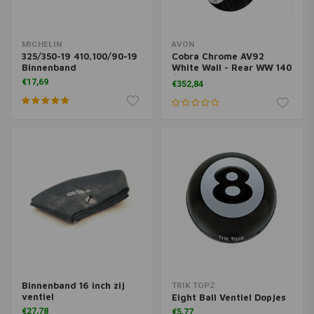
MICHELIN
AVON
325/350-19 410,100/90-19
Cobra Chrome AV92
Binnenband
White Wall - Rear WW 140
/ 90B16
€17,69
€352,84
Binnenband 16 inch zij
TRIK TOPZ
ventiel
Eight Ball Ventiel Dopjes
€27,78
€5,77