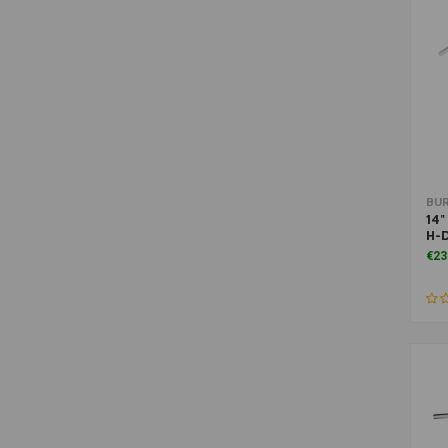
Toe
BUR
14"
H-
€23