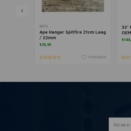
agen
In winkelwagen
MCU
33" 
Ape Hanger Spitfire 21cm Laag
OEM
polijst
/ 22mm
€144
€25,95
Verlanglijst
Verlanglijst