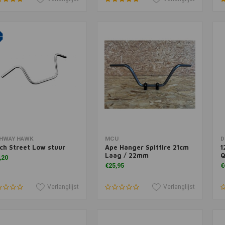
voegen aan winkelwagen
Toevoegen aan winkelwagen
T
GHWAY HAWK
MCU
D
nch Street Low stuur
Ape Hanger Spitfire 21cm
1
Laag / 22mm
Q
,20
€25,95
€
Verlanglijst
Verlanglijst