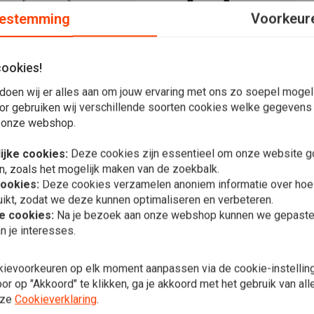
estemming
Voorkeur
cookies!
Ronde stalen Sissybar
Meer informatie
Toevoegen aan winkelwagen
T
doen wij er alles aan om jouw ervaring met ons zo soepel mogelij
TWELL
D
Punt Top 7.50''x13.06 ''
 Rise Apes Stuur
S
or gebruiken wij verschillende soorten cookies welke gegevens
rome - NON DIMPLED
D
€77,96
 onze webshop.
1,28
€
ijke cookies:
Deze cookies zijn essentieel om onze website go
Verlanglijst
Verlanglijst
n, zoals het mogelijk maken van de zoekbalk.
cookies:
Deze cookies verzamelen anoniem informatie over ho
ikt, zodat we deze kunnen optimaliseren en verbeteren.
he cookies:
Na je bezoek aan onze webshop kunnen we gepaste 
n je interesses.
kievoorkeuren op elk moment aanpassen via de cookie-instellin
r op "Akkoord" te klikken, ga je akkoord met het gebruik van al
nze
Cookieverklaring
.