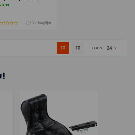
78,09
Verlanglijst
24
TOON:
u!