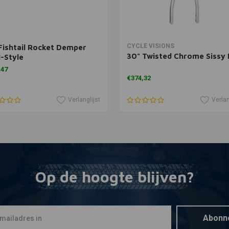
In winkelwagen
In winkelwagen
CYCLE VISIONS
Fishtail Rocket Demper
30" Twisted Chrome Sissy 
-Style
,47
€374,32
Verlanglijst
Verlan
Op de hoogte blijven?
Abonn