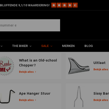
BLUFFENDE 9,1/10 WAARDERING!
THE BIKER
SALE
MERKEN
BLOG
What is an Old-school
Uitlaat
Chopper?
Bekijk alles
Bekijk alles
Ape Hanger Stuur
Sissy Ba
Bekijk alles
Bekijk alles