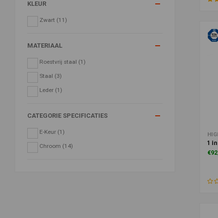
KLEUR
Zwart
(11)
MATERIAAL
Roestvrij staal
(1)
Staal
(3)
Leder
(1)
CATEGORIE SPECIFICATIES
E-Keur
(1)
Toe
HI
1 i
Chroom
(14)
€92