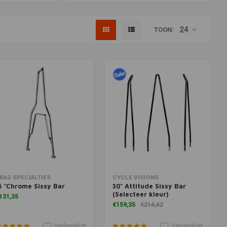
24
TOON:
oevoegen aan winkelwagen
Toevoegen aan winkelwagen
RAG SPECIALTIES
CYCLE VISIONS
5 "Chrome Sissy Bar
30" Attitude Sissy Bar
(Selecteer kleur)
131,35
€159,35
€214,62
Verlanglijst
Verlanglijst