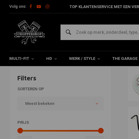
Volg ons:
TOP KLANTENSERVICE MET EEN VER
Oldskool
Home
Merk / Style
Oldskool
MULTI-FIT
HD
MERK / STYLE
THE GARAGE
Filters
SORTEREN OP
Meest bekeken
PRIJS