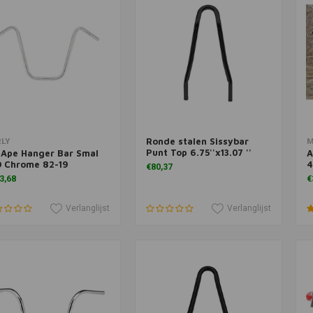
Ronde stalen Sissybar
voegen aan winkelwagen
Toevoegen aan winkelwagen
LY
M
Punt Top 6.75''x13.07 ''
 Ape Hanger Bar Smal
A
D Chrome 82-19
4
€80,37
3,68
€
Verlanglijst
Verlanglijst