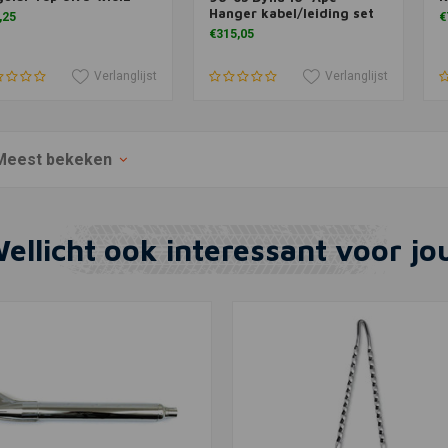
Hanger kabel/leiding set
,25
€
€315,05
Verlanglijst
Verlanglijst
Meest bekeken
ellicht ook interessant voor jo