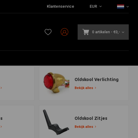
Klantenservice
EUR
0 artikelen
-
€0,-
Oldskool Verlichting
Bekijk alles
rs
Oldskool Zitjes
Bekijk alles