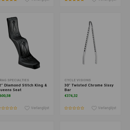
oevoegen aan winkelwagen
Toevoegen aan winkelwagen
RAG SPECIALTIES
CYCLE VISIONS
2” Diamond Stitch King &
30" Twisted Chrome Sissy
ueens Seat
Bar
600,58
€374,32
Verlanglijst
Verlanglijst