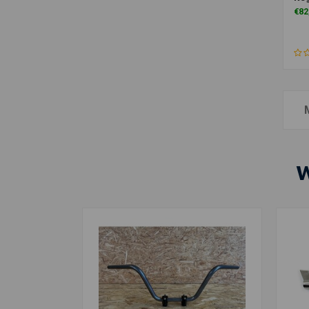
€82
W