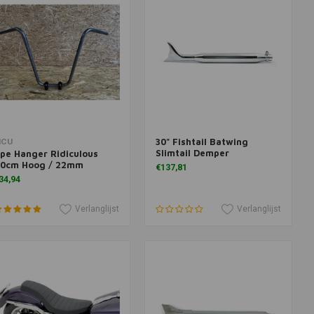
30" Fishtail Batwing
Meer informatie
Toevoegen aan winkelwagen
CU
Slimtail Demper
pe Hanger Ridiculous
0cm Hoog / 22mm
€137,81
34,94
Verlanglijst
Verlanglijst