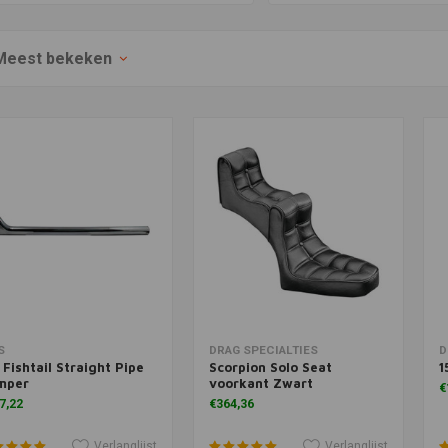
Meest bekeken
voegen aan winkelwagen
Toevoegen aan winkelwagen
T
S
DRAG SPECIALTIES
D
 Fishtail Straight Pipe
Scorpion Solo Seat
1
mper
voorkant Zwart
€
7,22
€364,36
Verlanglijst
Verlanglijst