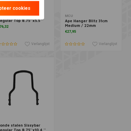
pteer cookies
onde stalen Sissybar
oevoegen aan winkelwagen
Meer informatie
MCU
egular Top 8.75''x5.5 ''
Ape Hanger Blitz 31cm
Medium / 22mm
76,32
€27,95
Verlanglijst
Verlanglijst
onde stalen Sissybar
oevoegen aan winkelwagen
egular Top 8.75''x10.4 ''