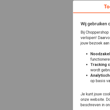
To
Wij gebruiken 
Bij Choppershop 
BIL
12"
verlopen! Daarvo
Ch
jouw bezoek aan
€27
Noodzakel
functionere
Tracking 
wordt gebru
Analytisc
op basis va
Je kunt jouw coo
onze website. Doo
beschreven in o