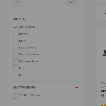
€
0
€
650
MERKEN
Alle merken
Biltwell
Burly
Cycle Visions
Drag Specialties
Highway Hawk
MCS
MCU
Toe
MC
36"
MAATVOERING
De
22MM = 7/8"
(3)
€11