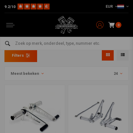
EUR
9.2/10
0
Rearsets
Home
Multi-fit
Rearsets / Forward Controls
Rearsets
Filters
Meest bekeken
24