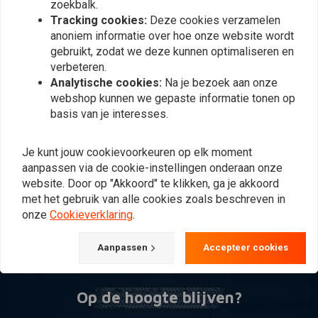
zoekbalk.
Tracking cookies:
Deze cookies verzamelen
anoniem informatie over hoe onze website wordt
gebruikt, zodat we deze kunnen optimaliseren en
verbeteren.
Analytische cookies:
Na je bezoek aan onze
webshop kunnen we gepaste informatie tonen op
basis van je interesses.
BILTWELL
Voetsteun Gaffel
Passagier | Zwart
Je kunt jouw cookievoorkeuren op elk moment
€33,66
aanpassen via de cookie-instellingen onderaan onze
website. Door op "Akkoord" te klikken, ga je akkoord
met het gebruik van alle cookies zoals beschreven in
onze
Cookieverklaring
.
Meest bekeken
24
Aanpassen
Accepteer cookies
Op de hoogte blijven?