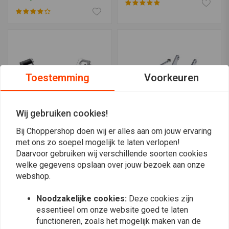
Toestemming
Voorkeuren
Wij gebruiken cookies!
Bij Choppershop doen wij er alles aan om jouw ervaring
met ons zo soepel mogelijk te laten verlopen!
Rearset / Rem Schakel
MCS
Daarvoor gebruiken wij verschillende soorten cookies
Set Chrome Type 2
73-79 Fl-Stijl
Voetbediening
welke gegevens opslaan over jouw bezoek aan onze
€139,95
€367,84
webshop.
Noodzakelijke cookies:
Deze cookies zijn
essentieel om onze website goed te laten
functioneren, zoals het mogelijk maken van de