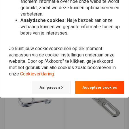
anoniem informatie over hoe onze website wordt
gebruikt, zodat we deze kunnen optimaliseren en
verbeteren.
Analytische cookies:
Na je bezoek aan onze
webshop kunnen we gepaste informatie tonen op
basis van je interesses.
Montageset voor Spiraal
5" Black Solo Seat Springs
Veren
€9,65
Je kunt jouw cookievoorkeuren op elk moment
€37,95
aanpassen via de cookie-instellingen onderaan onze
website. Door op "Akkoord" te klikken, ga je akkoord
met het gebruik van alle cookies zoals beschreven in
onze
Cookieverklaring
.
Aanpassen
Accepteer cookies