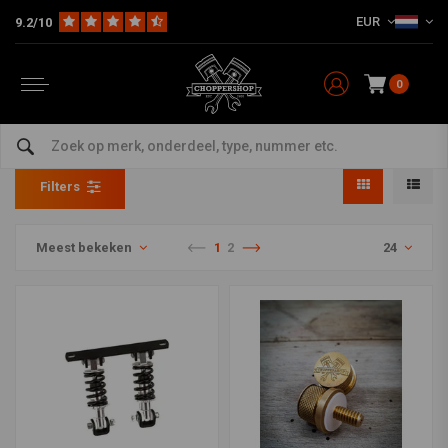
EUR
9.2/10
0
Seat Springs & Mounts
Home
Multi-fit
Seats en Toebehoren
Seat Springs & Mounts
Filters
Meest bekeken
1
2
24