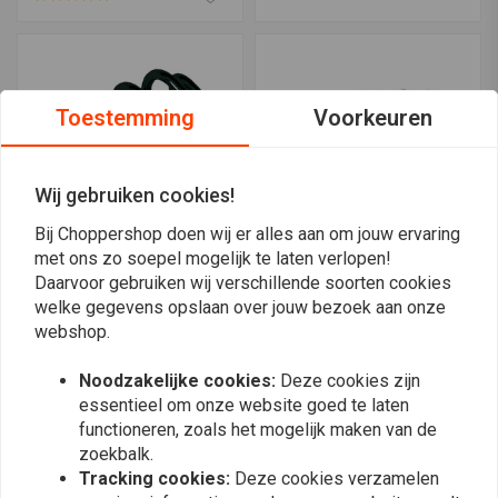
Toestemming
Voorkeuren
Wij gebruiken cookies!
Bij Choppershop doen wij er alles aan om jouw ervaring
met ons zo soepel mogelijk te laten verlopen!
Daarvoor gebruiken wij verschillende soorten cookies
Barrel Solo Seat Veer
Tapered Solo Seat
Zwart, 2 Inch
Spring, 3 Inch
welke gegevens opslaan over jouw bezoek aan onze
€5,39
€4,71
webshop.
Noodzakelijke cookies:
Deze cookies zijn
essentieel om onze website goed te laten
functioneren, zoals het mogelijk maken van de
zoekbalk.
Tracking cookies:
Deze cookies verzamelen