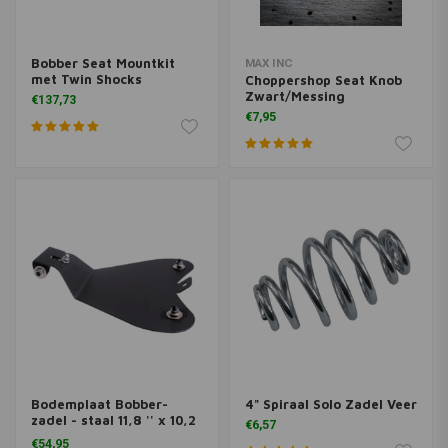
Bobber Seat Mountkit
MAX INC
met Twin Shocks
Choppershop Seat Knob
Zwart/Messing
€137,73
€7,95
Bodemplaat Bobber-
4" Spiraal Solo Zadel Veer
zadel - staal 11,8 '' x 10,2
€6,57
''
€54,95