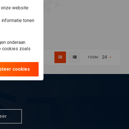
e onze website
informatie tonen
gen onderaan
le cookies zoals
24
TOON:
pteer cookies
eer