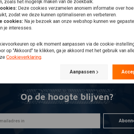
n, zoals het mogelijk maken van de zoekbalk.
voegen aan winkelwagen
ASK
cookies:
Deze cookies verzamelen anoniem informatie over ho
nto 1 Chrome Hotrod
ikt, zodat we deze kunnen optimaliseren en verbeteren.
aust Victory
gger/Touring
he cookies:
Na je bezoek aan onze webshop kunnen we gepaste 
828,61
n je interesses.
Verlanglijst
kievoorkeuren op elk moment aanpassen via de cookie-instellin
r op "Akkoord" te klikken, ga je akkoord met het gebruik van al
nze
Cookieverklaring
.
Meest bekeken
Aanpassen
Acce
Op de hoogte blijven?
Abonn