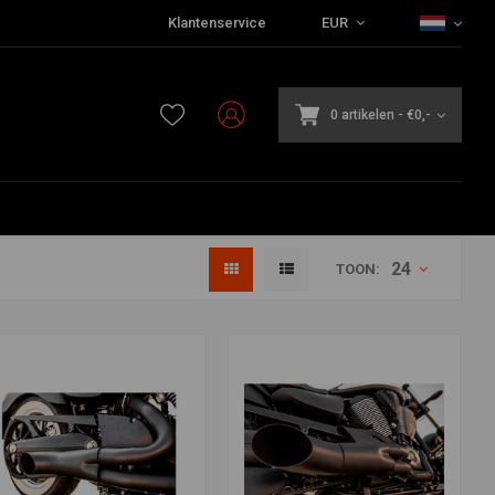
Klantenservice
EUR
0 artikelen
-
€0,-
24
TOON: