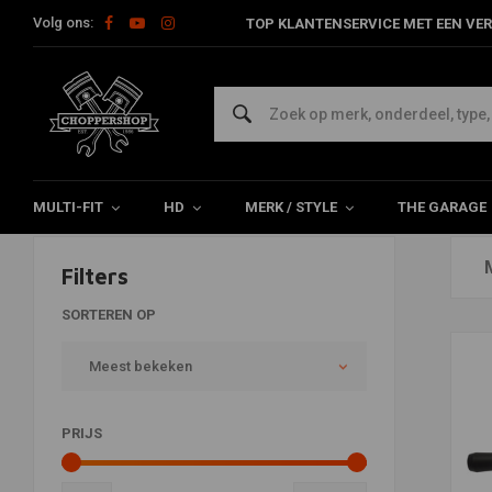
Volg ons:
TOP KLANTENSERVICE MET EEN VER
Uitlaat
Home
Merk / Style
Club Style
Uitlaat
MULTI-FIT
HD
MERK / STYLE
THE GARAGE
Filters
SORTEREN OP
Meest bekeken
PRIJS