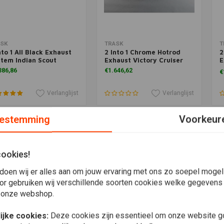
voegen aan winkelwagen
Toevoegen aan winkelwagen
T
ASK
TRASK
T
nto 1 All Black Exhaust
2 Into 1 Chrome Hotrod
2
tem Indian Scout
Exhaust Victory Cruiser
E
B
386,86
€1.646,62
€
Verlanglijst
Verlanglijst
estemming
Voorkeur
cookies!
doen wij er alles aan om jouw ervaring met ons zo soepel mogelij
or gebruiken wij verschillende soorten cookies welke gegevens
 onze webshop.
ijke cookies:
Deze cookies zijn essentieel om onze website go