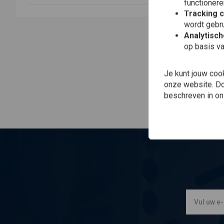
functionere
Toe
TR
Tracking 
2 I
wordt gebru
Exh
Ba
Analytisc
€1.
op basis va
Je kunt jouw coo
onze website. Doo
beschreven in o