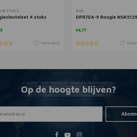
In winkelwagen
In winkelwagen
ON TOOLS
NGK
iesleutelset 4 stuks
DPR7EA-9 Bougie NGK512
95
€4,77
Verlanglijst
Verlan
Op de hoogte blijven?
Abonn