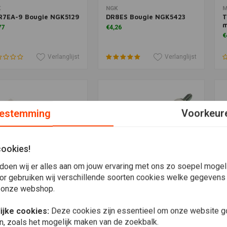
voegen aan winkelwagen
Toevoegen aan winkelwagen
T
K
NGK
M
R7EA-9 Bougie NGK5129
DR8ES Bougie NGK5423
T
77
€4,26
€
Verlanglijst
Verlanglijst
estemming
Voorkeur
cookies!
doen wij er alles aan om jouw ervaring met ons zo soepel mogelij
or gebruiken wij verschillende soorten cookies welke gegevens
 onze webshop.
gie borstel messing
voegen aan winkelwagen
Toevoegen aan winkelwagen
T
NGK
N
D8EA Bougie NGK2120
D
90
ijke cookies:
Deze cookies zijn essentieel om onze website go
€5,06
€
n, zoals het mogelijk maken van de zoekbalk.