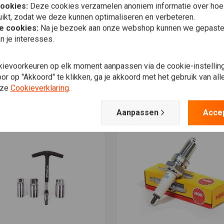
cookies:
Deze cookies verzamelen anoniem informatie over ho
Verlanglijst
Verlanglijst
ikt, zodat we deze kunnen optimaliseren en verbeteren.
he cookies:
Na je bezoek aan onze webshop kunnen we gepaste 
n je interesses.
Meest bekeken
kievoorkeuren op elk moment aanpassen via de cookie-instellin
r op "Akkoord" te klikken, ga je akkoord met het gebruik van al
nze
Cookieverklaring
.
ellicht ook interessant voor jo
Aanpassen
Acce