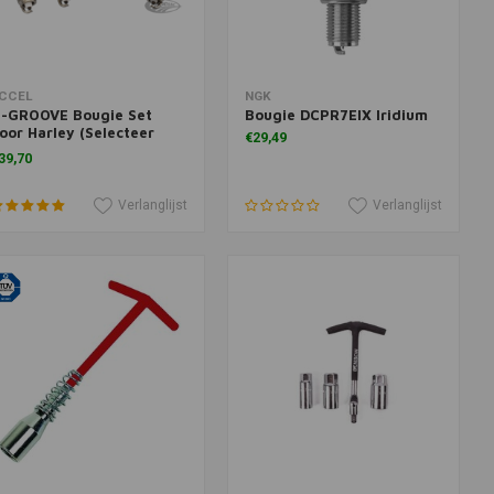
oevoegen aan winkelwagen
Toevoegen aan winkelwagen
CCEL
NGK
-GROOVE Bougie Set
Bougie DCPR7EIX Iridium
oor Harley (Selecteer
€29,49
otorblok)
39,70
Verlanglijst
Verlanglijst