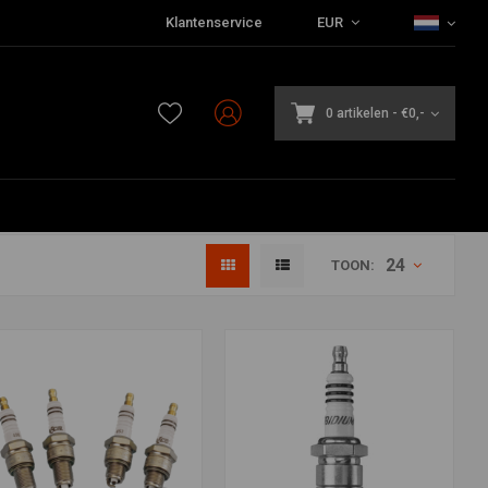
Klantenservice
EUR
0 artikelen
-
€0,-
24
TOON: