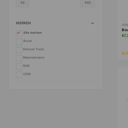
€
0
€
40
MERKEN
Toe
OE
Bo
Alle merken
€7,
Accel
Benson Tools
Mannesmann
NGK
OEM