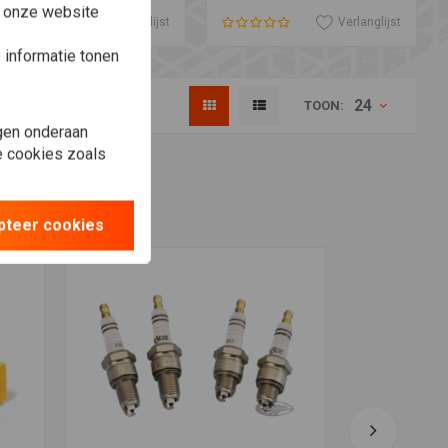
e onze website
Verlanglijst
Verlanglijst
informatie tonen
24
TOON:
gen onderaan
le cookies zoals
u!
pteer cookies