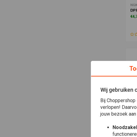
Toe
NG
DP
€4,
To
Wij gebruiken 
Bij Choppershop 
verlopen! Daarvo
jouw bezoek aan
bou
Toe
€2,
Noodzakel
functionere