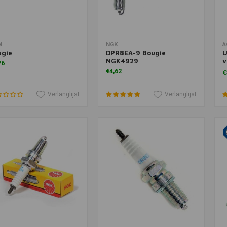
voegen aan winkelwagen
Toevoegen aan winkelwagen
T
M
NGK
A
ugie
DPR8EA-9 Bougie
U
NGK4929
v
76
M
€4,62
€
Verlanglijst
Verlanglijst