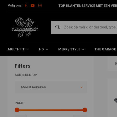
Volg ons:
TOP KLANTENSERVICE MET EEN VER
Bougies
Home
The Garage
Ontsteking
Bougies
MULTI-FIT
HD
MERK / STYLE
THE GARAGE
Filters
SORTEREN OP
Meest bekeken
PRIJS