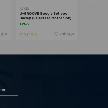
View more
In 
ACCEL
NGK
9
U-GROOVE Bougie Set voor
DPR8EA-9 
Harley (Selecteer Motorblok)
€39,70
€4,62
glijst
Verlanglijst
eer