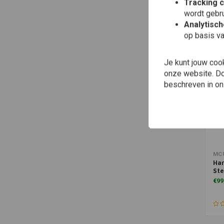
Tracking 
wordt gebru
Analytisc
op basis va
Je kunt jouw coo
onze website. Doo
beschreven in o
MC
Har
Ste
€99