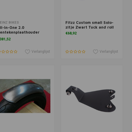
Fitzz Custom small Solo-
oevoegen aan winkelwagen
Toevoegen aan winkelwagen
EINZ BIKES
zitje Zwart Tuck and roll
ll-In-One 2.0
entekenplaathouder
€68,92
ultifit
381,52
Verlanglijst
Verlanglijst