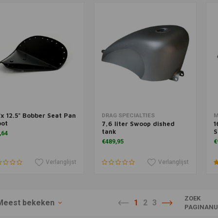
"x 12.5" Bobber Seat Pan
voegen aan winkelwagen
Toevoegen aan winkelwagen
DRAG SPECIALTIES
M
oot
7,6 liter Swoop dished
1
tank
S
,64
€489,95
€
Verlanglijst
Verlanglijst
ZOEK
Meest bekeken
1
2
3
PAGINANU