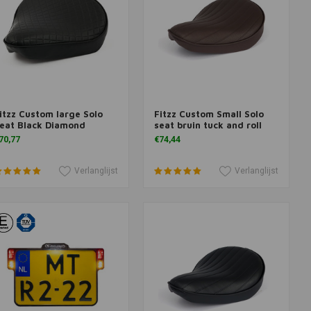
itzz Custom large Solo
Fitzz Custom Small Solo
oevoegen aan winkelwagen
Toevoegen aan winkelwagen
eat Black Diamond
seat bruin tuck and roll
70,77
€74,44
Verlanglijst
Verlanglijst