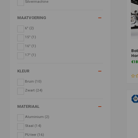
Silvermachine
MAATVOERING
6"
(2)
15"
(1)
16"
(1)
Bob
Toe
17"
(1)
Ho
€18
KLEUR
Bruin
(10)
Zwart
(24)
MATERIAAL
Aluminium
(2)
Staal
(14)
PU-leer
(16)