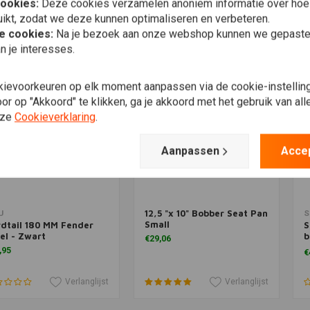
cookies:
Deze cookies verzamelen anoniem informatie over ho
ikt, zodat we deze kunnen optimaliseren en verbeteren.
Verlanglijst
Verlanglijst
he cookies:
Na je bezoek aan onze webshop kunnen we gepaste 
n je interesses.
kievoorkeuren op elk moment aanpassen via de cookie-instellin
r op "Akkoord" te klikken, ga je akkoord met het gebruik van al
nze
Cookieverklaring
.
Aanpassen
Acce
12,5 "x 10" Bobber Seat Pan
Meer informatie
Toevoegen aan winkelwagen
T
U
S
Small
dtail 180 MM Fender
S
el - Zwart
b
€29,06
m
,95
€
Verlanglijst
Verlanglijst