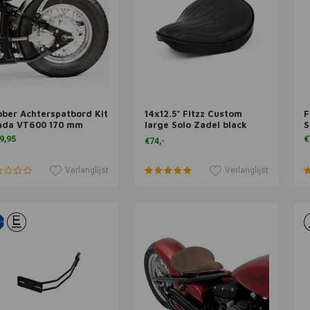
ber Achterspatbord Kit
14x12.5" Fitzz Custom
F
voegen aan winkelwagen
Toevoegen aan winkelwagen
T
nda VT600 170 mm
large Solo Zadel black
S
Flame
9,95
€
€74,-
Verlanglijst
Verlanglijst