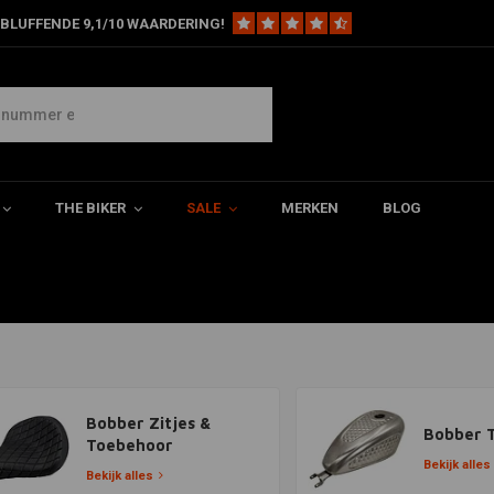
BLUFFENDE 9,1/10 WAARDERING!
ppershop.com!
? Neem dan eens een kijkje in
 hebt om jouw
motor bobber
om
THE BIKER
SALE
MERKEN
BLOG
Bobber Zitjes &
Bobber 
Toebehoor
Bekijk alles
Bekijk alles