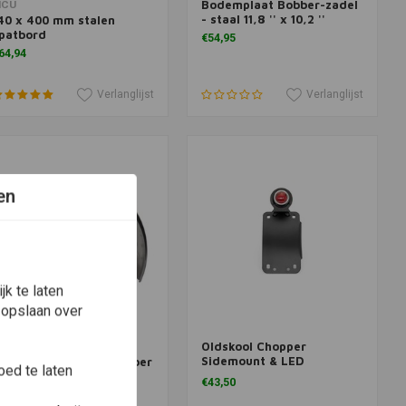
Bodemplaat Bobber-zadel
Meer informatie
Meer informatie
CU
- staal 11,8 '' x 10,2 ''
40 x 400 mm stalen
patbord
€54,95
64,94
Verlanglijst
Verlanglijst
en
k te laten
 opslaan over
Oldskool Chopper
Meer informatie
Meer informatie
CU
Sidemount & LED
80x700 MM Stalen Bobber
ed te laten
Achterlicht Combinatie
ardtail Spatbord
€43,50
94,95