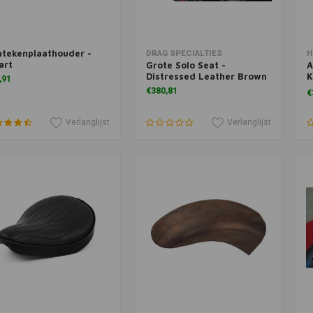
tekenplaathouder -
Meer informatie
Toevoegen aan winkelwagen
T
DRAG SPECIALTIES
H
art
Grote Solo Seat -
A
Distressed Leather Brown
K
,91
M
€380,81
€
Verlanglijst
Verlanglijst