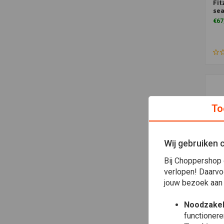
Fit
Toe
sea
€67
To
Wij gebruiken 
Bij Choppershop 
verlopen! Daarvo
jouw bezoek aan
Fit
Toe
Sea
Noodzakel
€66
functionere