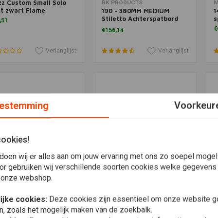
zz Custom Small Solo
voegen aan winkelwagen
Toevoegen aan winkelwagen
BK PRODUCTS
M
t zwart Flame
190 - 380MM MEDIUM
1
Stiletto Achterspatbord
s
,51
Staal
€
€156,14
Verlanglijst
Verlanglijst
estemming
Voorkeur
cookies!
doen wij er alles aan om jouw ervaring met ons zo soepel mogelij
or gebruiken wij verschillende soorten cookies welke gegevens
 onze webshop.
zz Custom small Solo
Fitzz Custom Large Solo
voegen aan winkelwagen
Toevoegen aan winkelwagen
M
t Black Diamond type 2
seat Zwart smooth
1
ijke cookies:
Deze cookies zijn essentieel om onze website go
H
,21
€67,69
n, zoals het mogelijk maken van de zoekbalk.
€