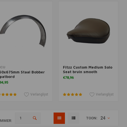
Fitzz Custom Medium Solo
Meer informatie
Toevoegen aan winkelwagen
CU
Seat bruin smooth
60x675mm Staal Bobber
patbord
€78,96
94,95
Verlanglijst
Verlanglijst
24
TOON:
MMER: