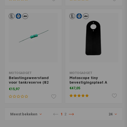
MOTOGADGET
MOTOGADGET
Belastingsweerstand
Motoscope tiny
voor tankreserve (82
bevestigingsplaat A
Ohm / 5 Watt)
€47,05
€15,97
Meest bekeken
1
2
24