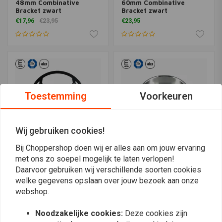
48mm Combinative
60mm Combinative
Bracket zwart
Bracket zwart
€17,96
€23,95
€23,95
Toestemming
Voorkeuren
Wij gebruiken cookies!
Bij Choppershop doen wij er alles aan om jouw ervaring
met ons zo soepel mogelijk te laten verlopen!
MOTOGADGET
MOTOGADGET
Daarvoor gebruiken wij verschillende soorten cookies
Motoscope Pro
Motoscope Tiny Outer
Universele Montageplaat
Cup Gepolijst
welke gegevens opslaan over jouw bezoek aan onze
Zwart
€57,27
webshop.
€39,05
Noodzakelijke cookies:
Deze cookies zijn