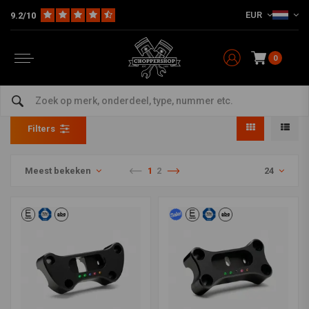
EUR
9.2/10
0
Accessoires
Home
Multi-fit
Tellers
Accessoires
Filters
Meest bekeken
1
2
24