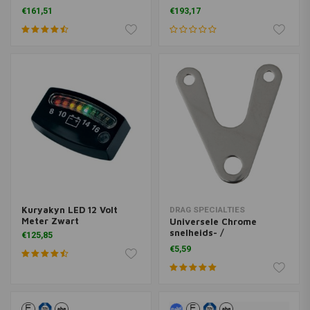
indicatielampjes zwart
voor HD
€161,51
€193,17
Kuryakyn LED 12 Volt
DRAG SPECIALTIES
Meter Zwart
Universele Chrome
snelheids- /
€125,85
toerentellerbeugel
€5,59