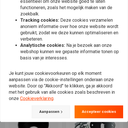
essentieel om onze website goed te laten
functioneren, zoals het mogelijk maken van de
zoekbalk.
Tracking cookies:
Deze cookies verzamelen
anoniem informatie over hoe onze website wordt
gebruikt, zodat we deze kunnen optimaliseren en
verbeteren.
Analytische cookies:
Na je bezoek aan onze
webshop kunnen we gepaste informatie tonen op
basis van je interesses.
MOTOGADGET
MOTOGADGET
Motoscope Mini
Motogadget Motoscope
Je kunt jouw cookievoorkeuren op elk moment
Universele Stuurklem Kit
chronoclassic 2 houder
Gepolijst
universeel
aanpassen via de cookie-instellingen onderaan onze
€72,83
€59,96
website. Door op "Akkoord" te klikken, ga je akkoord
met het gebruik van alle cookies zoals beschreven in
onze
Cookieverklaring
.
Aanpassen
Accepteer cookies