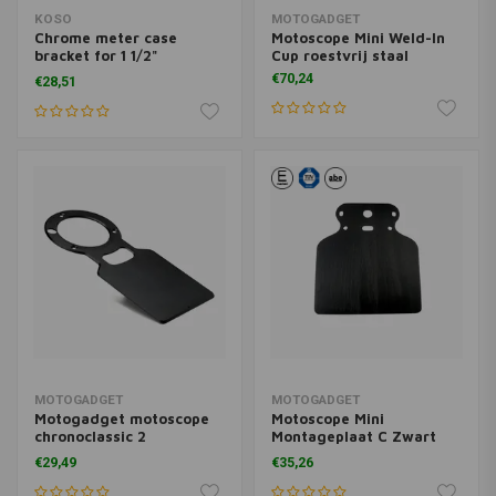
KOSO
MOTOGADGET
Chrome meter case
Motoscope Mini Weld-In
bracket for 1 1/2"
Cup roestvrij staal
Handlebar
€70,24
€28,51
MOTOGADGET
MOTOGADGET
Motogadget motoscope
Motoscope Mini
chronoclassic 2
Montageplaat C Zwart
montageplaat universeel
Geanodiseerd
€29,49
€35,26