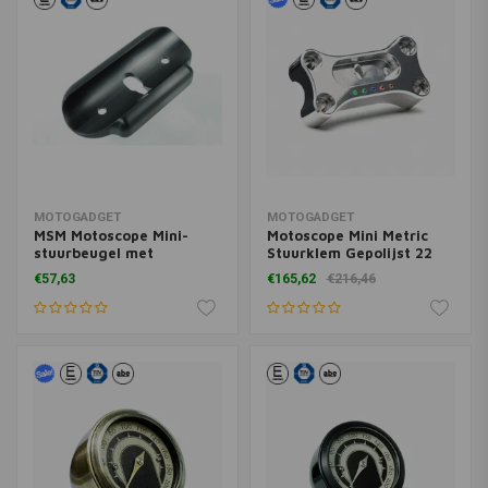
MOTOGADGET
MOTOGADGET
MSM Motoscope Mini-
Motoscope Mini Metric
stuurbeugel met
Stuurklem Gepolijst 22
boutbevestiging
mm
€57,63
€165,62
€216,46