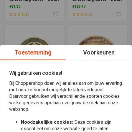
99-17 Twin Cam
18-21 Softail 17-21 Touring
€81,35
€123,47
Toestemming
Voorkeuren
Wij gebruiken cookies!
Bij Choppershop doen wij er alles aan om jouw ervaring
met ons zo soepel mogelijk te laten verlopen!
WANNABE CHOPPERS
WANNABE CHOPPERS
Daarvoor gebruiken wij verschillende soorten cookies
Point Cover Messing FTW
Point Cover Messing 48
XL 03-19 & B.T.
XL 03-19 & B.T.
welke gegevens opslaan over jouw bezoek aan onze
€68,18
€68,18
webshop.
Noodzakelijke cookies:
Deze cookies zijn
essentieel om onze website goed te laten