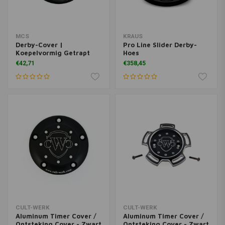
MCS
KRAUS
Derby-Cover |
Pro Line Slider Derby-
Koepelvormig Getrapt
Hoes
€42,71
€358,45
CULT-WERK
CULT-WERK
Aluminum Timer Cover /
Aluminum Timer Cover /
Ontsteking Cover - Zwart
Ontsteking Cover - Zwart