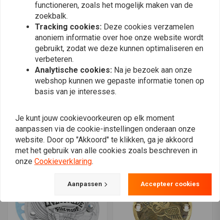
functioneren, zoals het mogelijk maken van de
zoekbalk.
Tracking cookies:
Deze cookies verzamelen
anoniem informatie over hoe onze website wordt
gebruikt, zodat we deze kunnen optimaliseren en
verbeteren.
Analytische cookies:
Na je bezoek aan onze
webshop kunnen we gepaste informatie tonen op
basis van je interesses.
WANNABE CHOPPERS
KRAUS
Point Cover Messing
Vervangende
Ribbed XL 71-03
Schuifregelaar Voor
Je kunt jouw cookievoorkeuren op elk moment
Derby-Hoes
€68,18
€42,45
aanpassen via de cookie-instellingen onderaan onze
website. Door op "Akkoord" te klikken, ga je akkoord
met het gebruik van alle cookies zoals beschreven in
onze
Cookieverklaring
.
Aanpassen
Accepteer cookies