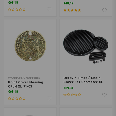
Harley Davidson
€68,18
€48,42
Sportster 71-03 XL
Derby / Timer / Chain
WANNABE CHOPPERS
Cover Set Sportster XL
Point Cover Messing
04-16
CFLH XL 71-03
€69,94
€68,18