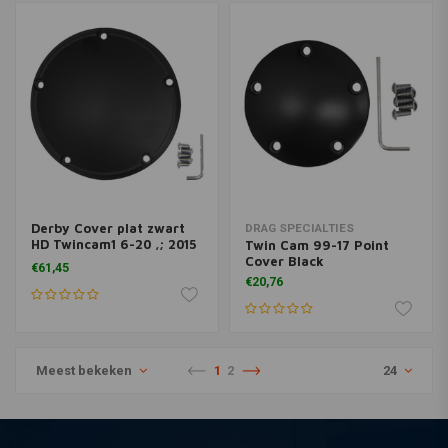
Derby Cover plat zwart
DRAG SPECIALTIES
HD Twincam1 6-20 ,; 2015
Twin Cam 99-17 Point
FLHTCUL, FLHTK; 07-15
Cover Black
€61,45
€20,76
Meest bekeken
1
2
24