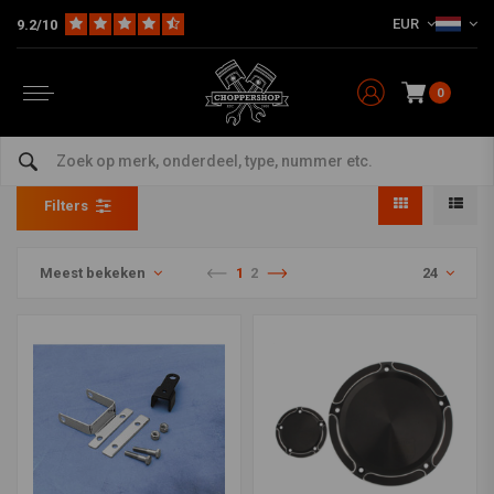
EUR
9.2/10
0
Ontstekingsdeksel
Home
HD
Motorblok Parts & Covers
Ontstekingsdeksel
Filters
Meest bekeken
1
2
24