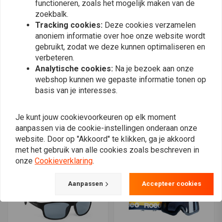
functioneren, zoals het mogelijk maken van de
zoekbalk.
Tracking cookies:
Deze cookies verzamelen
anoniem informatie over hoe onze website wordt
gebruikt, zodat we deze kunnen optimaliseren en
verbeteren.
Analytische cookies:
Na je bezoek aan onze
webshop kunnen we gepaste informatie tonen op
basis van je interesses.
JOHN DOE
JOHN DOE
Ironhead-Zonnebril |
Zonnebril God of Speed |
Grijs
Grijs Zwart
Je kunt jouw cookievoorkeuren op elk moment
€79,90
€64,90
aanpassen via de cookie-instellingen onderaan onze
website. Door op "Akkoord" te klikken, ga je akkoord
met het gebruik van alle cookies zoals beschreven in
onze
Cookieverklaring
.
Aanpassen
Accepteer cookies