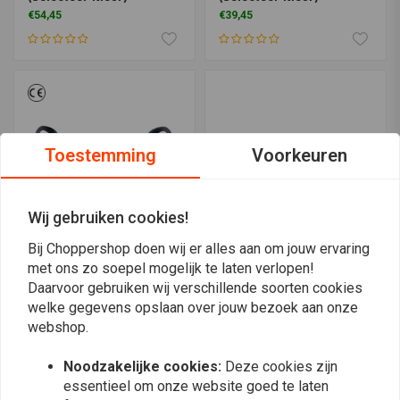
€54,45
€39,45
Toestemming
Voorkeuren
Wij gebruiken cookies!
Bij Choppershop doen wij er alles aan om jouw ervaring
met ons zo soepel mogelijk te laten verlopen!
BILTWELL
CARHARTT
Daarvoor gebruiken wij verschillende soorten cookies
Ramblr Zonnebril Grijs
Half Frame Temple
Rook
Safety Glasses
welke gegevens opslaan over jouw bezoek aan onze
€42,39
€18,31
webshop.
Noodzakelijke cookies:
Deze cookies zijn
essentieel om onze website goed te laten