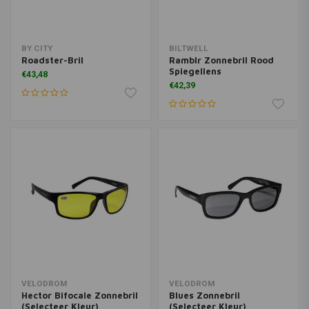
BY CITY
BILTWELL
Roadster-Bril
Ramblr Zonnebril Rood
Spiegellens
€43,48
€42,39
VELODROM
VELODROM
Hector Bifocale Zonnebril
Blues Zonnebril
(Selecteer Kleur)
(Selecteer Kleur)