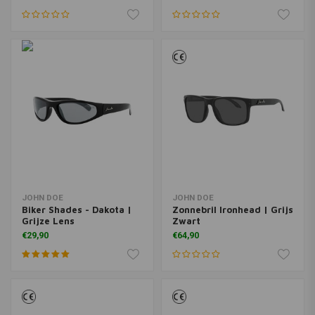
JOHN DOE
JOHN DOE
Biker Shades - Dakota |
Zonnebril Ironhead | Grijs
Grijze Lens
Zwart
€29,90
€64,90