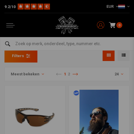
EUR
9.2/10
0
Brillen
Home
The Biker
Brillen
Filters
Meest bekeken
1
2
24