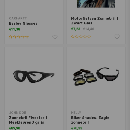
Motorfietsen Zonnebril |
CARHARTT
Zwart Glas
Easley Glasses
€7,23
€14,46
€11,38
JOHN DOE
HELLY
Zonnebril Fivestar |
Biker Shades, Eagle
Meekleurend grijs
zonnebril
€89,90
€70,33