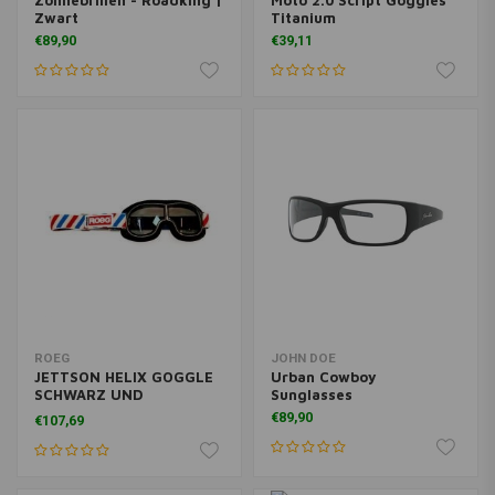
Zonnebrillen - Roadking |
Moto 2.0 Script Goggles
Zwart
Titanium
€89,90
€39,11
ROEG
JOHN DOE
JETTSON HELIX GOGGLE
Urban Cowboy
SCHWARZ UND
Sunglasses
GESTREIFTES BAND
€89,90
€107,69