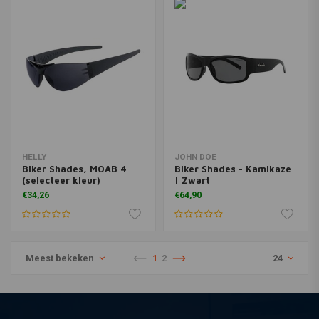
HELLY
JOHN DOE
Biker Shades, MOAB 4
Biker Shades - Kamikaze
(selecteer kleur)
| Zwart
€34,26
€64,90
Meest bekeken
1
2
24