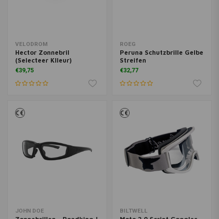
VELODROM
ROEG
Hector Zonnebril
Peruna Schutzbrille Gelbe
(Selecteer Klleur)
Streifen
€39,75
€32,77
JOHN DOE
BILTWELL