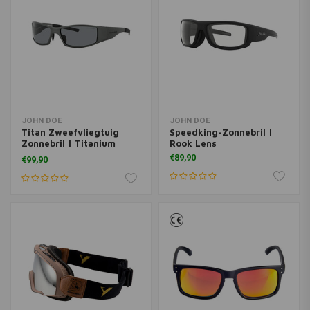
JOHN DOE
JOHN DOE
Titan Zweefvliegtuig
Speedking-Zonnebril |
Zonnebril | Titanium
Rook Lens
Donkergrijs
€89,90
€99,90