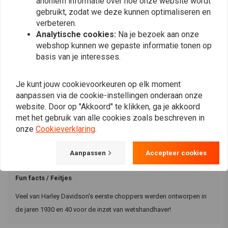
anoniem informatie over hoe onze website wordt
gebruikt, zodat we deze kunnen optimaliseren en
Wat ook niet mag ontbreken in een Ape Hanger stuur. Hoe hoog je
verbeteren.
gaat, ligt aan jou! Er zijn enorm veel ape hanger sturen te verkrijgen
Analytische cookies:
Na je bezoek aan onze
en net als bij sissy bars, kan je je keuze niet op!
webshop kunnen we gepaste informatie tonen op
basis van je interesses.
Kies je voor de oldskool style, dan monteer je veel grote parts en
houd je je tank zwart. Mocht je toch je aangetrokken voelen tot de
Je kunt jouw cookievoorkeuren op elk moment
newskool; kies dan toch fijn voor een flitsende kleur!
aanpassen via de cookie-instellingen onderaan onze
website. Door op "Akkoord" te klikken, ga je akkoord
Jouw bike, jouw keuzes! Wij helpen je graag op weg bij de bouw
met het gebruik van alle cookies zoals beschreven in
van de meest gave oldskool of newskool chopper die jij maar kunt
onze
Cookieverklaring
.
bedenken!
Aanpassen
Accepteer cookies
Fun facts / Feitjes
Veel van Harley Davidson's eerste choppers werden ontworpen in
de jaren 1930 en 40 voor de inzet van wetshandhaver!