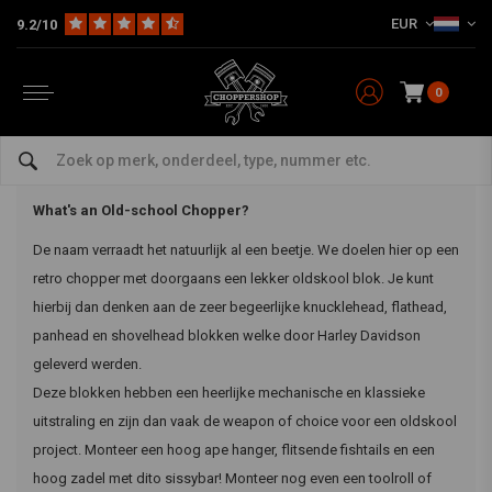
EUR
9.2/10
Home
Merk / Style
Oldskool
What is an Old-school Chopper?
What is an Old-school Chopper?
0
What is an Old-school Chopper?
What's an Old-school Chopper?
De naam verraadt het natuurlijk al een beetje. We doelen hier op een
retro chopper met doorgaans een lekker oldskool blok. Je kunt
hierbij dan denken aan de zeer begeerlijke knucklehead, flathead,
panhead en shovelhead blokken welke door Harley Davidson
geleverd werden.
Deze blokken hebben een heerlijke mechanische en klassieke
uitstraling en zijn dan vaak de weapon of choice voor een oldskool
project. Monteer een hoog ape hanger, flitsende fishtails en een
hoog zadel met dito sissybar! Monteer nog even een toolroll of