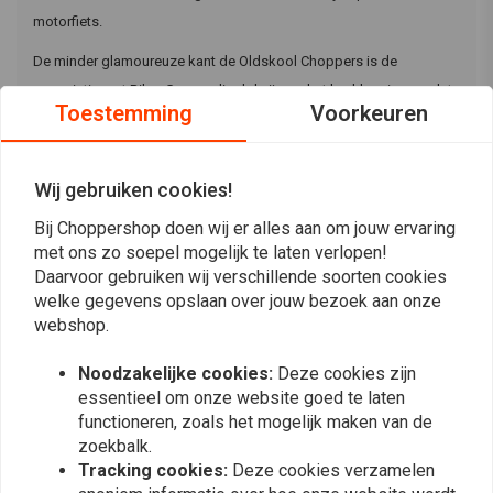
motorfiets.
De minder glamoureuze kant de Oldskool Choppers is de
associatie met Biker Gangs, die dol zijn op het bad-boy imago dat
Toestemming
Voorkeuren
veel oldskool choppers hen kunnen bieden.
Desondanks trekt dit juist wel weer de bouwers aan!
Wij gebruiken cookies!
Bij Choppershop doen wij er alles aan om jouw ervaring
Waar denk je dan aan qua parts?
met ons zo soepel mogelijk te laten verlopen!
Daarvoor gebruiken wij verschillende soorten cookies
Je kunt het zo gek maken als je wilt. Je kunt proberen een oldskool
welke gegevens opslaan over jouw bezoek aan onze
blok te scoren, maar je betaalt hier vaak snel 10.000+ euro voor…
webshop.
Als je geluk hebt. Daarnaast kan je een nieuwe frame kopen en
vanaf daar gaan bouwen. Hierbij is de sky the limit!
Noodzakelijke cookies:
Deze cookies zijn
essentieel om onze website goed te laten
functioneren, zoals het mogelijk maken van de
We raden aan het gewoon gefaseerd aan te pakken en waarom
zoekbalk.
dan niet starten met een setje verse fishtail uitlaatsdemper? Direct
Tracking cookies:
Deze cookies verzamelen
heb je een mooie uitstraling en gaaf geluid te pakken!