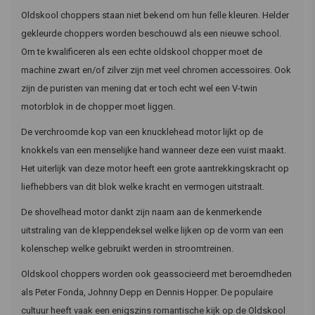
Oldskool choppers staan niet bekend om hun felle kleuren. Helder
gekleurde choppers worden beschouwd als een nieuwe school.
Om te kwalificeren als een echte oldskool chopper moet de
machine zwart en/of zilver zijn met veel chromen accessoires. Ook
zijn de puristen van mening dat er toch echt wel een V-twin
motorblok in de chopper moet liggen.
De verchroomde kop van een knucklehead motor lijkt op de
knokkels van een menselijke hand wanneer deze een vuist maakt.
Het uiterlijk van deze motor heeft een grote aantrekkingskracht op
liefhebbers van dit blok welke kracht en vermogen uitstraalt.
De shovelhead motor dankt zijn naam aan de kenmerkende
uitstraling van de kleppendeksel welke lijken op de vorm van een
kolenschep welke gebruikt werden in stroomtreinen.
Oldskool choppers worden ook geassocieerd met beroemdheden
als Peter Fonda, Johnny Depp en Dennis Hopper. De populaire
cultuur heeft vaak een enigszins romantische kijk op de Oldskool