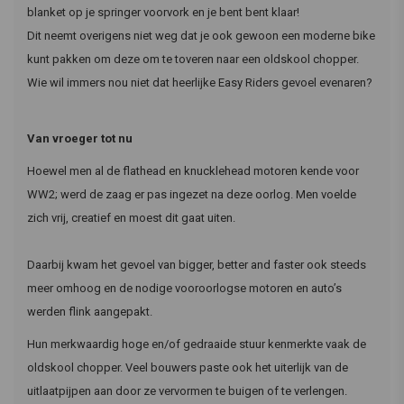
blanket op je springer voorvork en je bent bent klaar!
Dit neemt overigens niet weg dat je ook gewoon een moderne bike
kunt pakken om deze om te toveren naar een oldskool chopper.
Wie wil immers nou niet dat heerlijke Easy Riders gevoel evenaren?
Van vroeger tot nu
Hoewel men al de flathead en knucklehead motoren kende voor
WW2; werd de zaag er pas ingezet na deze oorlog. Men voelde
zich vrij, creatief en moest dit gaat uiten.
Daarbij kwam het gevoel van bigger, better and faster ook steeds
meer omhoog en de nodige vooroorlogse motoren en auto’s
werden flink aangepakt.
Hun merkwaardig hoge en/of gedraaide stuur kenmerkte vaak de
oldskool chopper. Veel bouwers paste ook het uiterlijk van de
uitlaatpijpen aan door ze vervormen te buigen of te verlengen.