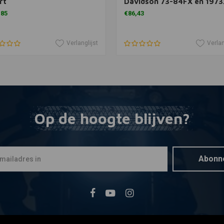
rt
Davidson 73-84FX en 197
,85
€86,43
Verlanglijst
Verlan
Op de hoogte blijven?
Abonn