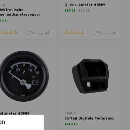
Oliedrukmeter 48MM
oevoegen aan winkelwagen
Toevoegen aan winkelwagen
CS
lektronische
€39,23
€49,95
nelheidsmetersensor
70,95
Verlanglijst
Verlanglijst
oltmeter 48MM
Meer informatie
Toevoegen aan winkelwagen
KRAUS
Softail Digitale Meterring
49,95
en
€419,19