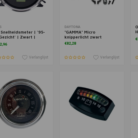
O
voegen aan winkelwagen
Toevoegen aan winkelwagen
T
S
DAYTONA
H
 Snelheidsmeter | '95-
"GAMMA" Micro
e
Gezicht' | Zwart |
knipperlicht zwart
€
ktronische Aandrijving
€82,28
2,96
Verlanglijst
Verlanglijst