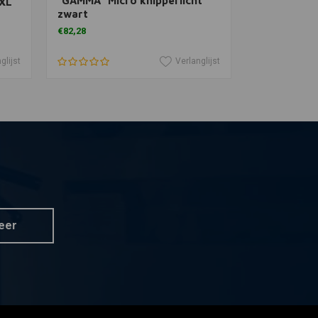
"GAMMA" Micro knipperlicht
Luchtmete
3XL
zwart
€82,28
€318,29
glijst
Verlanglijst
eer