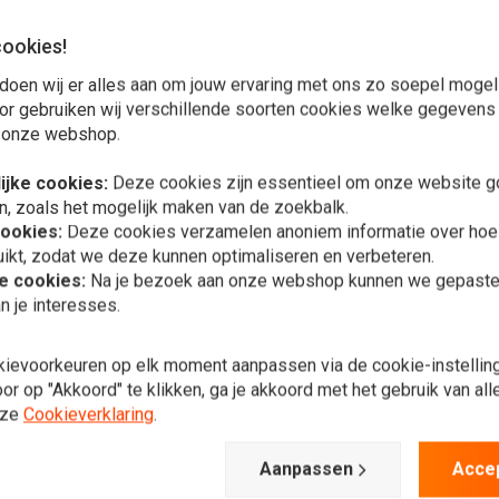
cookies!
Verlanglijst
Verlanglijst
doen wij er alles aan om jouw ervaring met ons zo soepel mogelij
or gebruiken wij verschillende soorten cookies welke gegevens
 onze webshop.
ijke cookies:
Deze cookies zijn essentieel om onze website go
n, zoals het mogelijk maken van de zoekbalk.
cookies:
Deze cookies verzamelen anoniem informatie over ho
ikt, zodat we deze kunnen optimaliseren en verbeteren.
he cookies:
Na je bezoek aan onze webshop kunnen we gepaste 
n je interesses.
OEM-toerenteller voor
voegen aan winkelwagen
Meer informatie
TOGADGET
kievoorkeuren op elk moment aanpassen via de cookie-instellin
Harley Davidson 79-80
oscope Classic
XLS
r op "Akkoord" te klikken, ga je akkoord met het gebruik van al
versele Montageplaat
€96,73
pe C Zwart
nze
Cookieverklaring
.
,87
€33,26
anodiseerd
Verlanglijst
Verlanglijst
Aanpassen
Acce