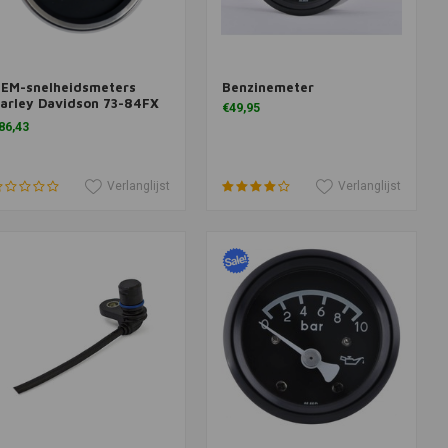
EM-snelheidsmeters
Benzinemeter
oevoegen aan winkelwagen
Meer informatie
arley Davidson 73-84FX
€49,95
n 1973XL
86,43
Verlanglijst
Verlanglijst