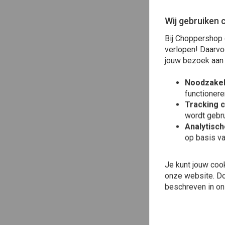
Wij gebruiken 
Bij Choppershop 
verlopen! Daarvo
jouw bezoek aan
Noodzakel
functionere
Tracking 
wordt gebru
Analytisc
op basis va
Toe
MO
Je kunt jouw coo
Mot
onze website. Doo
Uni
Ty
beschreven in o
€25
Ge