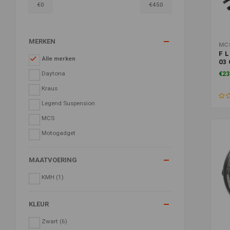
€
0
€
450
MERKEN
Toe
MC
F L
Alle merken
03 
Ele
Daytona
€23
Kraus
Legend Suspension
MCS
Motogadget
MAATVOERING
KMH
(1)
KLEUR
Zwart
(6)