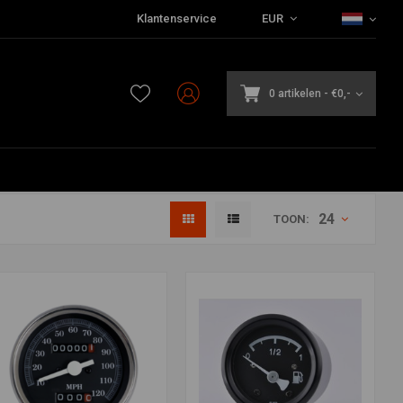
Klantenservice
EUR
0 artikelen
-
€0,-
24
TOON: