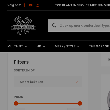
Volg ons:
TOP KLANTENSERVICE MET EEN VER
Tellers Overig
Home
Multi-fit
Tellers
Tellers Overig
MULTI-FIT
HD
MERK / STYLE
THE GARAGE
Filters
SORTEREN OP
Meest bekeken
PRIJS