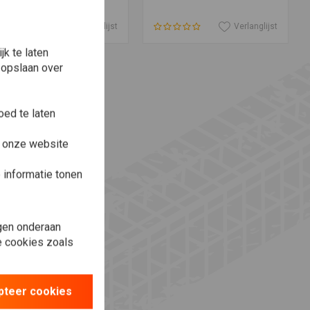
Verlanglijst
Verlanglijst
k te laten
 opslaan over
ed te laten
e onze website
informatie tonen
gen onderaan
le cookies zoals
pteer cookies