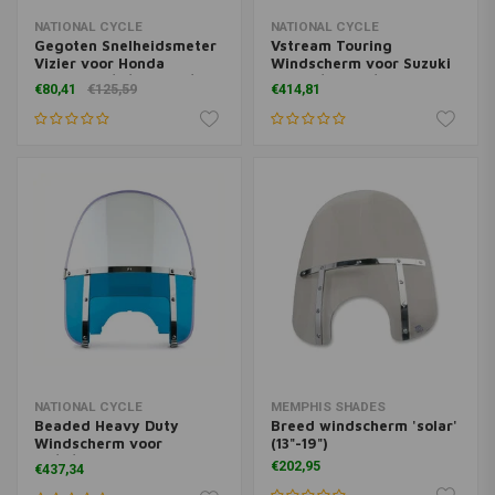
NATIONAL CYCLE
NATIONAL CYCLE
Gegoten Snelheidsmeter
Vstream Touring
Vizier voor Honda
Windscherm voor Suzuki
VT750C2A/B/VT750C/VT750C2
M109R/M109R/M1800R |
€80,41
€125,59
€414,81
| Chroom
Kies kleur
NATIONAL CYCLE
MEMPHIS SHADES
Beaded Heavy Duty
Breed windscherm 'solar'
Windscherm voor
(13"-19")
FL/H/FLHS(NU) | Kies een
€202,95
€437,34
Kleur