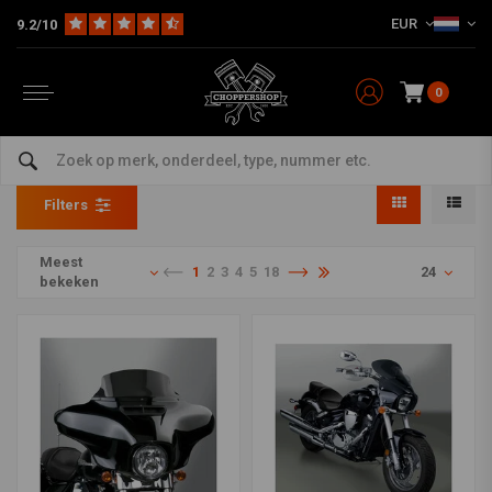
EUR
9.2/10
0
Windschermen
Home
Multi-fit
Kuipdelen & Schermen
Windschermen
Filters
Meest
1
2
3
4
5
18
24
bekeken