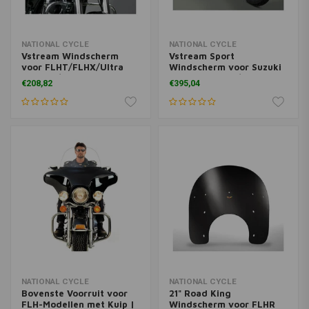
NATIONAL CYCLE
NATIONAL CYCLE
Vstream Windscherm
Vstream Sport
voor FLHT/FLHX/Ultra
Windscherm voor Suzuki
Limited/Trikes | (Kies
M50 Boulevard/M800
€208,82
€395,04
Kleur & Maat)
Intruder | Donkere Tint
NATIONAL CYCLE
NATIONAL CYCLE
Bovenste Voorruit voor
21" Road King
FLH-Modellen met Kuip |
Windscherm voor FLHR