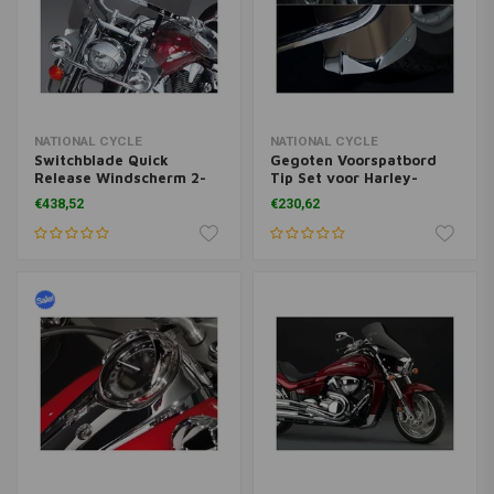
NATIONAL CYCLE
NATIONAL CYCLE
Switchblade Quick
Gegoten Voorspatbord
Release Windscherm 2-
Tip Set voor Harley-
Up voor Honda GL1500C
Davidson FLHX Street
€438,52
€230,62
Valkyrie ('97-'03) | Helder
Glide/FLTR/FLTRU/FLTRX
Road Glide/FLHRS Road
King Custom (NU) |
Chroom