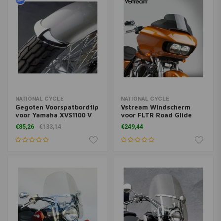
NATIONAL CYCLE
NATIONAL CYCLE
Gegoten Voorspatbordtip
Vstream Windscherm
voor Yamaha XVS1100 V
voor FLTR Road Glide
Star/DragStar/XVS650 V
Alle Modellen ('14-'22) |
€85,26
€133,14
€249,44
Star/DragStar | Chroom
(Kies Kleur & Maat)