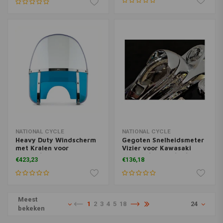
NATIONAL CYCLE
NATIONAL CYCLE
Heavy Duty Windscherm
Gegoten Snelheidsmeter
met Kralen voor
Vizier voor Kawasaki
(NU)FL/FL
VN2000/Classic/LT/VN1700
€423,23
€136,18
Softail/(NU)FXWG/(NU)FXDWG
Vulcan Nomad/Classic/LT
| Kies een Kleur
| Chroom
Meest
1
2
3
4
5
18
24
bekeken