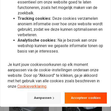
essentieel om onze website goed te laten
functioneren, zoals het mogelijk maken van de
zoekbalk.
Tracking cookies:
Deze cookies verzamelen
anoniem informatie over hoe onze website wordt
gebruikt, zodat we deze kunnen optimaliseren en
verbeteren.
Analytische cookies:
Na je bezoek aan onze
webshop kunnen we gepaste informatie tonen op
basis van je interesses.
NATIONAL CYCLE
NATIONAL CYCLE
Spiegelmontage Wing
Vstream-Windscherm
Je kunt jouw cookievoorkeuren op elk moment
Deflectors Medium voor
voor Alle FLTR Road
aanpassen via de cookie-instellingen onderaan onze
Honda
Glide-Modellen (NU) ('98-
€141,24
€196,42
GL1800/GL1800F6B | Tint
'13) | (Kies de Maat)
website. Door op "Akkoord" te klikken, ga je akkoord
met het gebruik van alle cookies zoals beschreven in
onze
Cookieverklaring
.
Aanpassen
Accepteer cookies