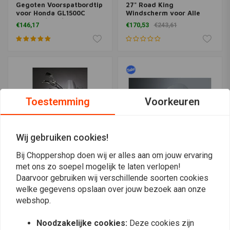
Gegoten Voorspatbordtip
27" Road King
voor Honda GL1500C
Windscherm voor Alle
Valkyrie/F6C/F6CT |
FLHR Road King Modellen
€146,17
€170,53
€243,61
Chroom
('94-'21) | Helder
Toestemming
Voorkeuren
Wij gebruiken cookies!
Bij Choppershop doen wij er alles aan om jouw ervaring
met ons zo soepel mogelijk te laten verlopen!
NATIONAL CYCLE
NATIONAL CYCLE
Daarvoor gebruiken wij verschillende soorten cookies
Switchblade Quick
Switchblade Quick
welke gegevens opslaan over jouw bezoek aan onze
Release Windscherm
Release Windscherm 2-
Deflector voor
Up voor Honda
webshop.
€371,36
€325,08
€522,02
Honda/Kawasaki/Yamaha
VT1100C2/VT750C/VT750C2A/
| Helder
| Helder
Noodzakelijke cookies:
Deze cookies zijn