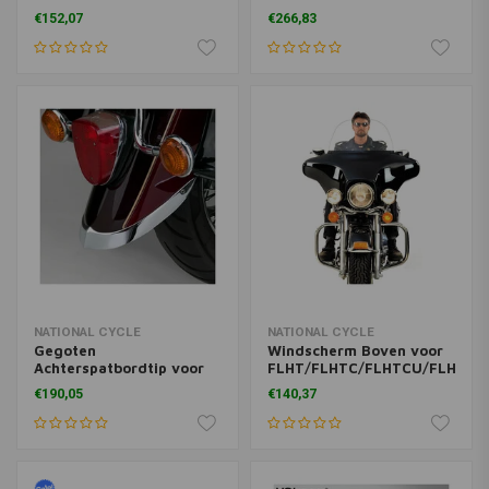
Getint
Road Kings | Donkergrijs
€152,07
€266,83
NATIONAL CYCLE
NATIONAL CYCLE
Gegoten
Windscherm Boven voor
Achterspatbordtip voor
FLHT/FLHTC/FLHTCU/FLHX
Yamaha | Chroom
(NU) ('96-'13) | Helder
€190,05
€140,37