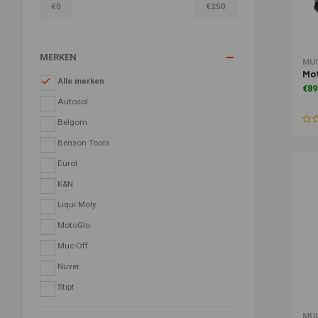
€
0
€
250
MERKEN
Toe
MU
Mot
Alle merken
€89
Autosol
Belgom
Benson Tools
Eurol
K&N
Liqui Moly
MotoGlo
Muc-Off
Nuver
Stipt
Toe
MU