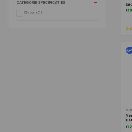
CATEGORIE SPECIFICATIES
En
€10
Chroom
(1)
Toe
MU
Nan
fie
500
€12