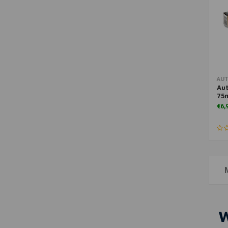
Toe
AU
Aut
75
€6,
W