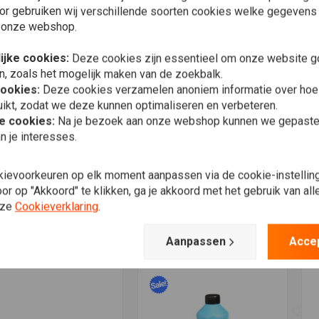
or gebruiken wij verschillende soorten cookies welke gegevens
 onze webshop.
ijke cookies:
Deze cookies zijn essentieel om onze website go
n, zoals het mogelijk maken van de zoekbalk.
cookies:
Deze cookies verzamelen anoniem informatie over ho
ikt, zodat we deze kunnen optimaliseren en verbeteren.
he cookies:
Na je bezoek aan onze webshop kunnen we gepaste 
n je interesses.
voegen aan winkelwagen
Toevoegen aan winkelwagen
T
TOSOL
MUC-OFF
M
kievoorkeuren op elk moment aanpassen via de cookie-instellin
ststof Chroompoets |
Helm- en vizierreiniger 35
U
ml
ml
r op "Akkoord" te klikken, ga je akkoord met het gebruik van al
€
96
€3,02
€5,94
nze
Cookieverklaring
.
Verlanglijst
Verlanglijst
Aanpassen
Acce