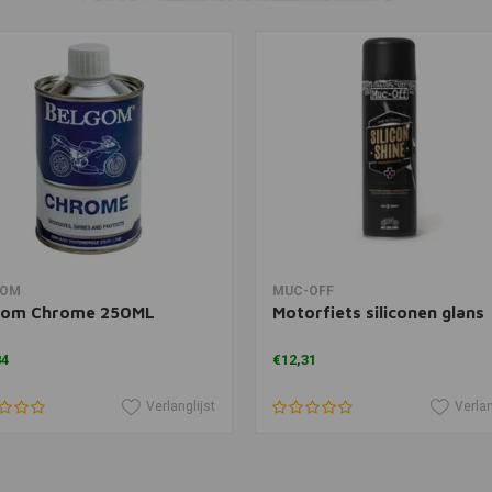
In winkelwagen
In winkelwagen
GOM
MUC-OFF
gom Chrome 250ML
Motorfiets siliconen glans
84
€12,31
Verlanglijst
Verlan