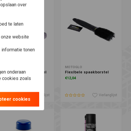
 opslaan over
ed te laten
e onze website
informatie tonen
oevoegen aan winkelwagen
Toevoegen aan winkelwagen
OTOGLO
MOTOGLO
gen onderaan
ltrazachte detailborstel
Flexibele spaakborstel
le cookies zoals
12,04
€12,04
Verlanglijst
Verlanglijst
pteer cookies