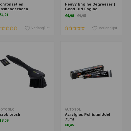
orstelset en
Heavy Engine Degreaser |
ashandschoen
Good Old Engine
Degreaser
54,21
€4,98
€9,95
Verlanglijst
Verlanglijst
oevoegen aan winkelwagen
Toevoegen aan winkelwagen
OTOGLO
AUTOSOL
crub brush
Acrylglas Polijstmiddel
75ml
18,09
€8,45