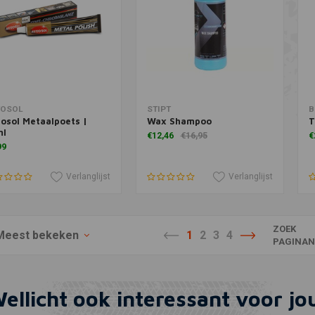
voegen aan winkelwagen
Toevoegen aan winkelwagen
T
TOSOL
STIPT
B
osol Metaalpoets |
Wax Shampoo
T
ml
€12,46
€16,95
€
99
Verlanglijst
Verlanglijst
ZOEK
Meest bekeken
1
2
3
4
PAGINA
ellicht ook interessant voor jo