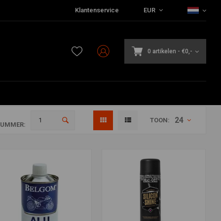
Klantenservice
EUR
0 artikelen
-
€0,-
24
TOON:
NUMMER: