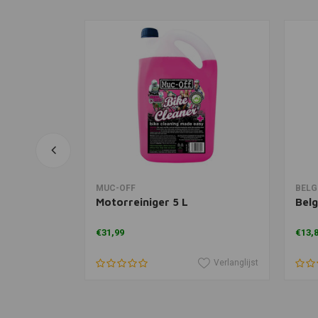
agen
In winkelwagen
MUC-OFF
BEL
00 ml
Motorreiniger 5 L
Bel
€31,99
€13,
Verlanglijst
Verlanglijst