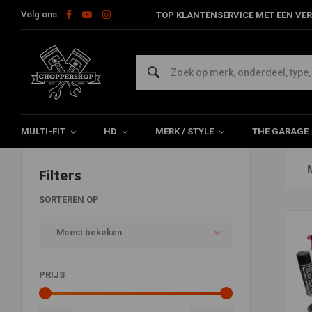
Volg ons:
TOP KLANTENSERVICE MET EEN VER
Reiniging en conditionering
Home
The Garage
Service producten & Vloeistoffen
Reinig
MULTI-FIT
HD
MERK / STYLE
THE GARAGE
Filters
SORTEREN OP
Meest bekeken
PRIJS