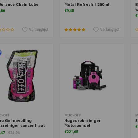
durance Chain Lube
Metal Refresh | 250ml
B
w
,86
€9,45
€
Verlanglijst
Verlanglijst
voegen aan winkelwagen
Toevoegen aan winkelwagen
T
C-OFF
MUC-OFF
M
o Gel navulling
Hogedrukreiniger
S
tsreiniger concentraat
Motorbundel
€
 ml
€221,65
,47
€24,94