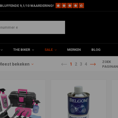
BLUFFENDE 9,1/10 WAARDERING!
ing en conditionering
THE BIKER
SALE
MERKEN
BLOG
ZOEK
Meest bekeken
1
2
3
4
PAGINA