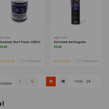
oevoegen aan winkelwagen
Toevoegen aan winkelwagen
ELGOM
MUC-OFF
itanium Verf Pools 250CC
Extreme kettingolie
20,99
€9,96
Verlanglijst
Verlanglijst
24
TOON:
NUMMER:
u!