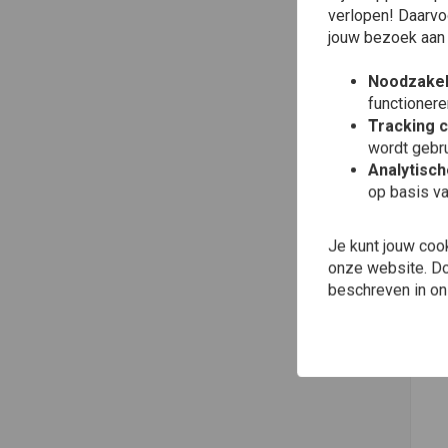
verlopen! Daarvo
jouw bezoek aan
Noodzakel
functionere
Tracking 
wordt gebru
Analytisc
op basis va
Toe
AU
Je kunt jouw coo
Kun
75
onze website. Doo
€8,
beschreven in o