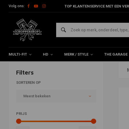
Volg ons:
TOP KLANTENSERVICE MET EEN VER
Koplampen
Home
Multi-fit
Verlichting
Koplampen
MULTI-FIT
HD
MERK / STYLE
THE GARAGE
Filters
SORTEREN OP
Meest bekeken
PRIJS