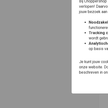
Bij Choppershop 
verlopen! Daarvo
jouw bezoek aan
Noodzakel
functionere
Tracking 
wordt gebru
Analytisc
op basis va
5.7
Je kunt jouw coo
"Ba
onze website. Doo
€56
beschreven in o