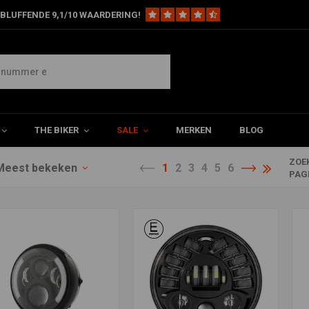
BLUFFENDE 9,1/10 WAARDERING!
THE BIKER
SALE
MERKEN
BLOG
ZOE
Meest bekeken
1
2
3
4
5
6
PAG