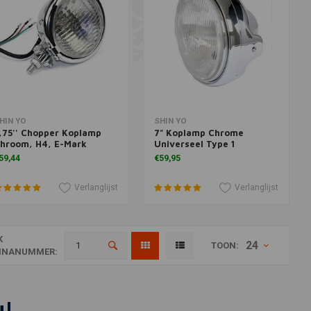
oevoegen aan winkelwagen
Meer informatie
HIN YO
SHIN YO
,75'' Chopper Koplamp
7" Koplamp Chrome
hroom, H4, E-Mark
Universeel Type 1
59,44
€59,95
Verlanglijst
Verlanglijst
K
24
TOON:
INANUMMER:
u!