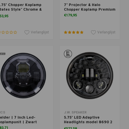
.75" Chopper Koplamp
7" Projector & Halo
oevoegen aan winkelwagen
Toevoegen aan winkelwagen
Bates Style" Chrome &
Chopper Koplamp Premium
ellow
€179,95
53,95
Verlanglijst
Verlanglijst
Meer informatie
Toevoegen aan winkelwagen
CS
J.W. SPEAKER
elder | 7 Inch Led-
5.75" LED Adaptive
oplampunit | Zwart
Headlights model 8690 2
zwart
83,71
€572,58