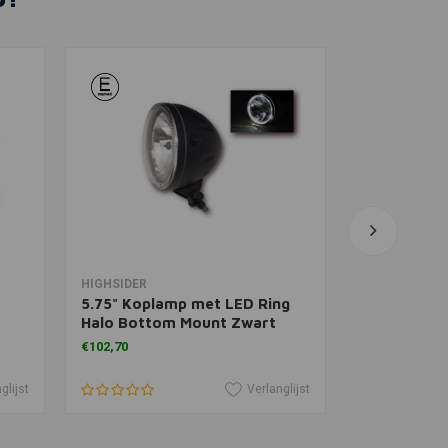
In winkelwagen
In 
HIGHSIDER
6" Prison 
5.75" Koplamp met LED Ring
Mount Zwa
Halo Bottom Mount Zwart
€51,71
€102,70
glijst
Verlanglijst