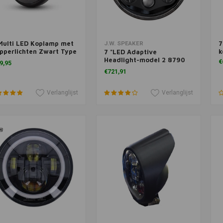
Multi LED Koplamp met
7
Meer informatie
Toevoegen aan winkelwagen
J.W. SPEAKER
pperlichten Zwart Type
k
7 "LED Adaptive
Headlight-model 2 8790
€
9,95
Zwart
€721,91
Verlanglijst
Verlanglijst