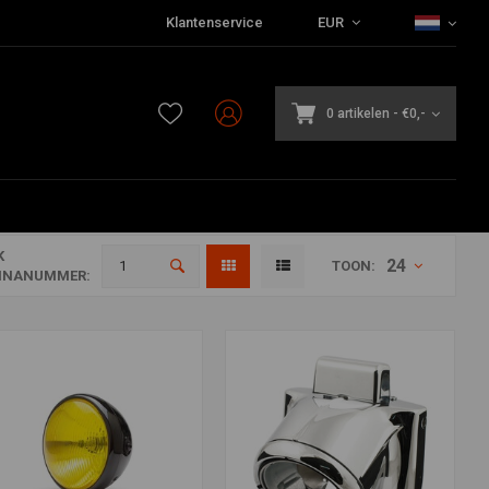
Klantenservice
EUR
0 artikelen
-
€0,-
K
24
TOON:
INANUMMER: