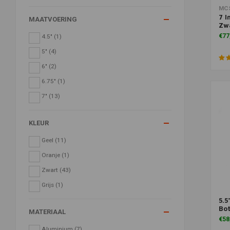
Toe
MC
7 I
MAATVOERING
Zwa
€77
4.5"
(1)
5"
(4)
6"
(2)
6.75"
(1)
7"
(13)
KLEUR
Geel
(11)
Oranje
(1)
Zwart
(43)
Grijs
(1)
5.5
Toe
Bo
MATERIAAL
€58
Aluminium
(7)