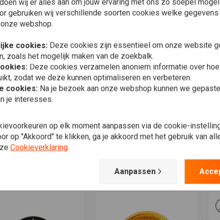
doen wij er alles aan om jouw ervaring met ons zo soepel mogelij
or gebruiken wij verschillende soorten cookies welke gegevens
 onze webshop.
ijke cookies:
Deze cookies zijn essentieel om onze website go
n, zoals het mogelijk maken van de zoekbalk.
cookies:
Deze cookies verzamelen anoniem informatie over ho
ikt, zodat we deze kunnen optimaliseren en verbeteren.
he cookies:
Na je bezoek aan onze webshop kunnen we gepaste 
n je interesses.
5" Chopper Koplamp
T
Meer informatie
Toevoegen aan winkelwagen
MCS
kievoorkeuren op elk moment aanpassen via de cookie-instellin
tes Style" Chrome
H
7" Glanzend Zwarte
r op "Akkoord" te klikken, ga je akkoord met het gebruik van al
Koplampbehuizingsset
,95
€
nze
Cookieverklaring
.
€343,67
Verlanglijst
Verlanglijst
Aanpassen
Acce