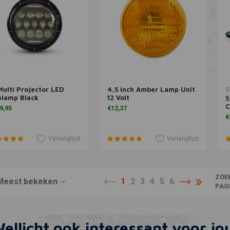
Multi Projector LED
4,5 inch Amber Lamp Unit
voegen aan winkelwagen
Toevoegen aan winkelwagen
T
S
plamp Black
12 Volt
5
C
9,95
€12,37
€
Verlanglijst
Verlanglijst
ZOE
Meest bekeken
1
2
3
4
5
6
PAG
ellicht ook interessant voor jo