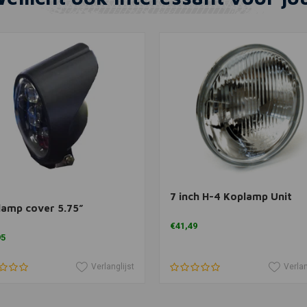
In winkelwagen
In winkelwagen
7 inch H-4 Koplamp Unit
amp cover 5.75”
€41,49
95
Verlanglijst
Verlan