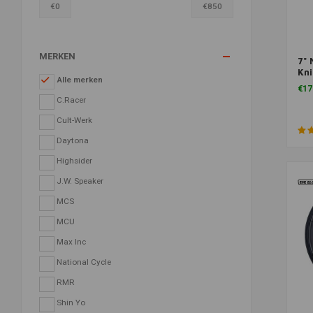
€
0
€
850
MERKEN
7" 
Kni
Alle merken
2
€17
C.Racer
Cult-Werk
Daytona
Highsider
J.W. Speaker
MCS
MCU
Max Inc
National Cycle
RMR
Shin Yo