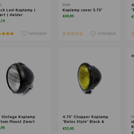
4
voegen aan winkelwagen
Toevoegen aan winkelwagen
T
S
RMR
"
nch Led-Koplamp |
Koplamp cover 5.75”
Y
rt | Helder
€49,95
€
,19
Verlanglijst
Verlanglijst
" Vintage Koplamp
4.75" Chopper Koplamp
voegen aan winkelwagen
Toevoegen aan winkelwagen
M
ttom Mount Zwart
"Bates Style" Black &
H
Yellow
K
,95
€53,95
€