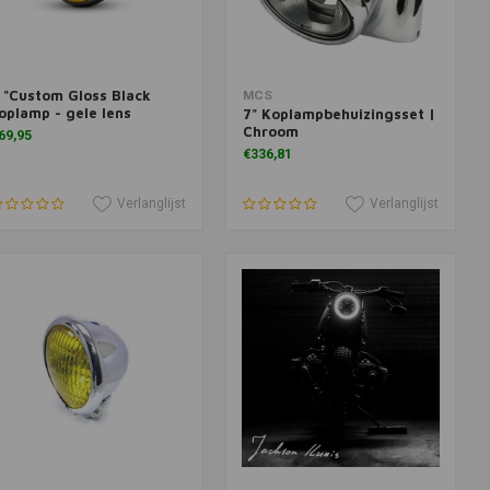
 "Custom Gloss Black
Meer informatie
Toevoegen aan winkelwagen
MCS
oplamp - gele lens
7" Koplampbehuizingsset |
Chroom
69,95
€336,81
Verlanglijst
Verlanglijst