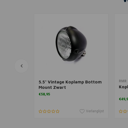
agen
In winkelwagen
RMR
amp "Bates
5.5" Vintage Koplamp Bottom
Kopl
ow
Mount Zwart
€58,95
€49,
Verlanglijst
Verlanglijst