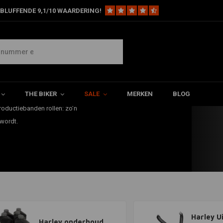
BLUFFENDE 9,1/10 WAARDERING!
n chopper vind je hier!
 toch wel Harley Davidson. Het
sen tijdens de Tweede
THE BIKER
SALE
MERKEN
BLOG
 Liberator van HD. Vandaag de
roductiebanden rollen: zo’n
 wordt.
Harley U
Harley onderhoud