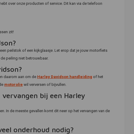
ebt over onze producten of service. Dit kan via de telefoon
sen zit!
dson?
en peilstok of een kijkglaasje. Let erop dat je jouw motorfiets
 de peiling niet betrouwbaar.
vidson?
raden daarom aan om de
Harley Davidson handleiding
of het
 de
motorolie
wil verversen of bijvullen.
 vervangen bij een Harley
gen. In de meeste gevallen komt dit neer op het vervangen van de
veel onderhoud nodig?