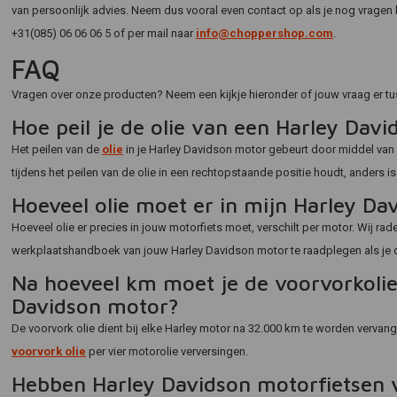
van persoonlijk advies. Neem dus vooral even contact op als je nog vragen h
+31(085) 06 06 06 5 of per mail naar
info@choppershop.com
.
FAQ
Vragen over onze producten? Neem een kijkje hieronder of jouw vraag er tus
Hoe peil je de olie van een Harley Davi
Het peilen van de
olie
in je Harley Davidson motor gebeurt door middel van e
tijdens het peilen van de olie in een rechtopstaande positie houdt, anders is
Hoeveel olie moet er in mijn Harley Da
Hoeveel olie er precies in jouw motorfiets moet, verschilt per motor. Wij 
werkplaatshandboek van jouw Harley Davidson motor te raadplegen als je
Na hoeveel km moet je de voorvorkolie
Davidson motor?
De voorvork olie dient bij elke Harley motor na 32.000 km te worden vervan
voorvork olie
per vier motorolie verversingen.
Hebben Harley Davidson motorfietsen 