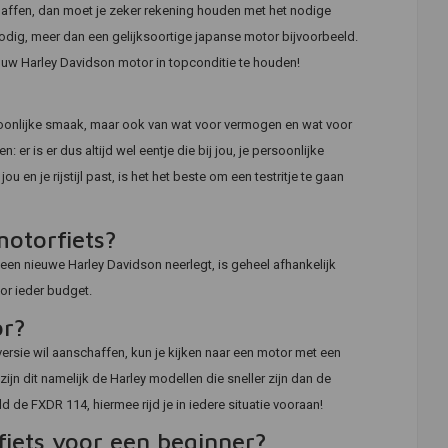
haffen, dan moet je zeker rekening houden met het nodige
ig, meer dan een gelijksoortige japanse motor bijvoorbeeld.
uw Harley Davidson motor in topconditie te houden!
ersoonlijke smaak, maar ook van wat voor vermogen en wat voor
 er is er dus altijd wel eentje die bij jou, je persoonlijke
ou en je rijstijl past, is het het beste om een testritje te gaan
otorfiets?
 een nieuwe Harley Davidson neerlegt, is geheel afhankelijk
oor ieder budget.
or?
ersie wil aanschaffen, kun je kijken naar een motor met een
jn dit namelijk de Harley modellen die sneller zijn dan de
de FXDR 114, hiermee rijd je in iedere situatie vooraan!
fiets voor een beginner?