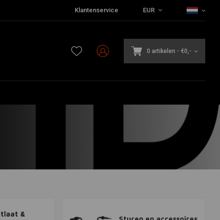
Klantenservice
EUR
0 artikelen
-
€0,-
itlaat &
Sturen en accessoires