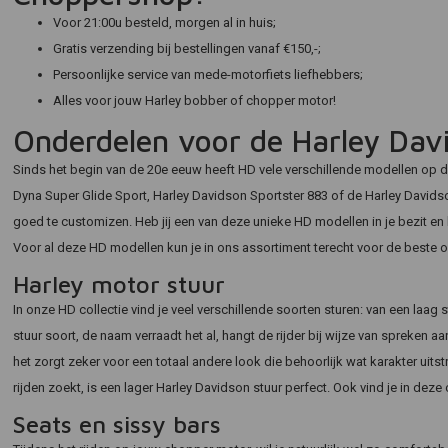
Voor 21:00u besteld, morgen al in huis;
Gratis verzending bij bestellingen vanaf €150,-;
Persoonlijke service van mede-motorfiets liefhebbers;
Alles voor jouw Harley bobber of chopper motor!
Onderdelen voor de Harley Dav
Sinds het begin van de 20e eeuw heeft HD vele verschillende modellen op 
Dyna Super Glide Sport, Harley Davidson Sportster 883 of de Harley Davidso
goed te customizen. Heb jij een van deze unieke HD modellen in je bezit e
Voor al deze HD modellen kun je in ons assortiment terecht voor de beste 
Harley motor stuur
In onze HD collectie vind je veel verschillende soorten sturen: van een laa
stuur soort, de naam verraadt het al, hangt de rijder bij wijze van spreken aan
het zorgt zeker voor een totaal andere look die behoorlijk wat karakter uit
rijden zoekt, is een lager Harley Davidson stuur perfect. Ook vind je in dez
Seats en sissy bars