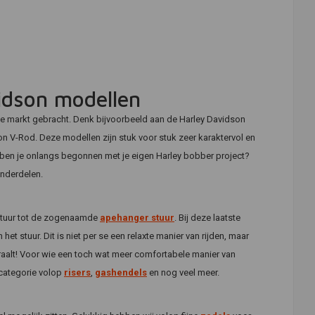
idson modellen
de markt gebracht. Denk bijvoorbeeld aan de Harley Davidson
n V-Rod. Deze modellen zijn stuk voor stuk zeer karaktervol en
n ben je onlangs begonnen met je eigen Harley bobber project?
onderdelen.
g stuur tot de zogenaamde
apehanger stuur
. Bij deze laatste
 het stuur. Dit is niet per se een relaxte manier van rijden, maar
straalt! Voor wie een toch wat meer comfortabele manier van
e categorie volop
risers
,
gashendels
en nog veel meer.