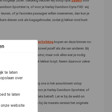
el mogelijk zitten. Gelukkig hebben wij volop fijne
zadels
voor
Davidson Sportster is, of voor je Harley Davidson Dyna FXD: wij
en leunen, of je favoriete passagier willen meenemen, dan kun je
bars dienen ook als bagagehouder, zodat jij lekker rond kunt
Hiervoor kun je felle
LED-verlichting
kopen en deze binnen no-
en
rijk voor de veiligheid van zowel jezelf als die van anderen. Bij
n voor je custom chopper motor, maar ook alles wat je nodig
onica van je verlichting niet lekker loopt. Neem daarvoor zeker
k te laten
 opslaan over
y frame
beu? Dan vind je bij ons in het assortiment volop
valbeugel, of kettingkast voor je Harley Davidson Sportster, of
ed te laten
s wat jouw custom motorfiets betreft. Let er bij de weld-on
erde monteur, aangezien bij de meeste versies het originele
e onze website
mis kan gaan.