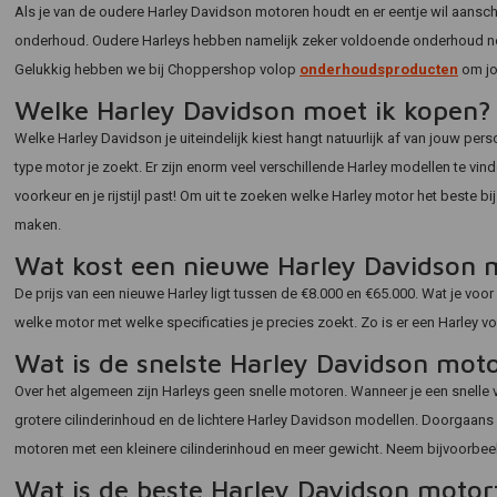
Als je van de oudere Harley Davidson motoren houdt en er eentje wil aansc
onderhoud. Oudere Harleys hebben namelijk zeker voldoende onderhoud nod
Gelukkig hebben we bij Choppershop volop
onderhoudsproducten
om jo
Welke Harley Davidson moet ik kopen?
Welke Harley Davidson je uiteindelijk kiest hangt natuurlijk af van jouw p
type motor je zoekt. Er zijn enorm veel verschillende Harley modellen te vinden:
voorkeur en je rijstijl past! Om uit te zoeken welke Harley motor het beste bij j
maken.
Wat kost een nieuwe Harley Davidson m
De prijs van een nieuwe Harley ligt tussen de €8.000 en €65.000. Wat je voor
welke motor met welke specificaties je precies zoekt. Zo is er een Harley v
Wat is de snelste Harley Davidson mot
Over het algemeen zijn Harleys geen snelle motoren. Wanneer je een snelle v
grotere cilinderinhoud en de lichtere Harley Davidson modellen. Doorgaans zi
motoren met een kleinere cilinderinhoud en meer gewicht. Neem bijvoorbeeld 
Wat is de beste Harley Davidson motor