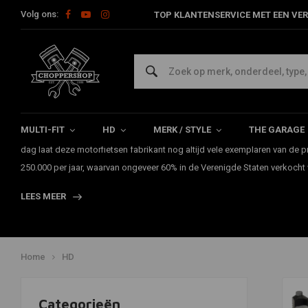
Volg ons:
TOP KLANTENSERVICE MET EEN VER
Onderdelen voor je Harley Davidso
Wellicht een van de meest bekende merken onder de chopper motoren is
merk is wereldwijd bekend geworden met het produceren van motorfiet
MULTI-FIT
HD
MERK / STYLE
THE GARAGE
Wereldoorlog. Het Amerikaanse leger reed toen rond op de zogenaamde
dag laat deze motorfietsen fabrikant nog altijd vele exemplaren van de p
250.000 per jaar, waarvan ongeveer 60% in de Verenigde Staten verkocht
LEES MEER
Home
HD
Categorieën