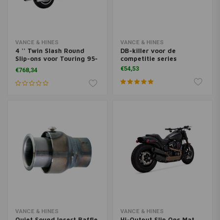
VANCE & HINES
VANCE & HINES
4 '' Twin Slash Round
DB-killer voor de
Slip-ons voor Touring 95-
competitie series
16
€54,53
€768,34
VANCE & HINES
VANCE & HINES
Quiet Sound Insert Baffle
Hi-Output Slip Ons Mat