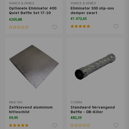
VANCE & HINES
VANCE & HINES
Optionele Eliminator 400
Eliminator 300 slip-ons
Quiet Baffle Set 17-20
demper zwart
Touring
€1.072,45
€205,88
MAX INC
COBRA
Zelfklevend aluminium
Standaard Vervangend
hitteschild
Baffle - DB-Killer
€9,95
€82,39