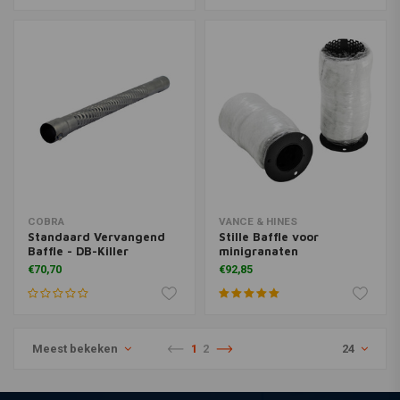
COBRA
VANCE & HINES
Standaard Vervangend
Stille Baffle voor
Baffle - DB-Killer
minigranaten
€70,70
€92,85
Meest bekeken
1
2
24