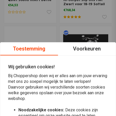
Zwart voor 18-19 Softail
€54,53
FXFB/S Fat Bob
€768,34
Toestemming
Voorkeuren
Wij gebruiken cookies!
Bij Choppershop doen wij er alles aan om jouw ervaring
met ons zo soepel mogelijk te laten verlopen!
SAMWEL
VANCE & HINES
Daarvoor gebruiken wij verschillende soorten cookies
WLA WLC Retro Oldskool
Twin Slash 3'' Slip-ons
welke gegevens opslaan over jouw bezoek aan onze
Fishtail uitlaatdempers
voor Dyna 08-17
(meerdere modellen)
(Selecteer Kleur)
webshop.
€179,25
€488,60
€658,76
Noodzakelijke cookies:
Deze cookies zijn
essentieel om onze website goed te laten