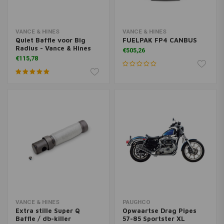
VANCE & HINES
VANCE & HINES
Quiet Baffle voor Big
FUELPAK FP4 CANBUS
Radius - Vance & Hines
€505,26
€115,78
VANCE & HINES
PAUGHCO
Extra stille Super Q
Opwaartse Drag Pipes
Baffle / db-killer
57-85 Sportster XL