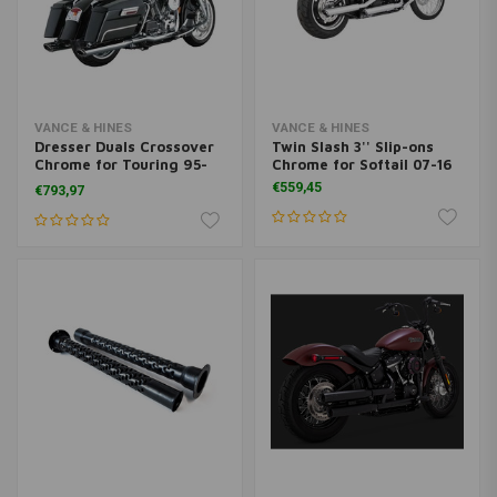
VANCE & HINES
VANCE & HINES
Dresser Duals Crossover
Twin Slash 3'' Slip-ons
Chrome for Touring 95-
Chrome for Softail 07-16
08
€559,45
€793,97