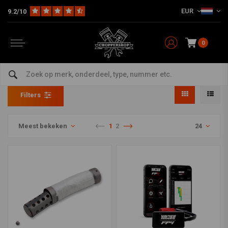
EUR
9.2/10
0
Uitlaat en uitlaatdelen
Home
HD
Harley Uitlaat & Dempers
Uitlaat en uitlaatdelen
Filters
Meest bekeken
1
2
24