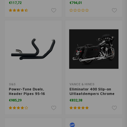
€117,72
€794,01
S&S
VANCE & HINES
Power-Tune Duals,
Eliminator 400 Slip-on
Header Pipes 95-16
Uitlaatdempers Chrome
Touring
95-16
€985,29
€832,38