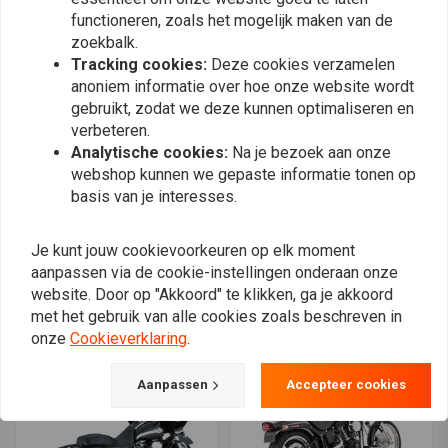
functioneren, zoals het mogelijk maken van de
zoekbalk.
Tracking cookies:
Deze cookies verzamelen
anoniem informatie over hoe onze website wordt
gebruikt, zodat we deze kunnen optimaliseren en
verbeteren.
Analytische cookies:
Na je bezoek aan onze
webshop kunnen we gepaste informatie tonen op
basis van je interesses.
VANCE & HINES
VANCE & HINES
2-1 / 2 "Big Radius 2-2
Pro Pipe Quiet Baffle
Je kunt jouw cookievoorkeuren op elk moment
uitlaat 06-17 Dyna
€222,38
aanpassen via de cookie-instellingen onderaan onze
€1.261,91
website. Door op "Akkoord" te klikken, ga je akkoord
met het gebruik van alle cookies zoals beschreven in
onze
Cookieverklaring
.
Aanpassen
Accepteer cookies