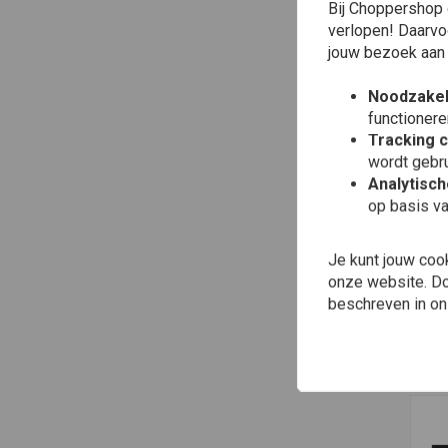
Bij Choppershop 
verlopen! Daarvo
jouw bezoek aan
Noodzakel
functionere
Tracking 
wordt gebru
Analytisc
op basis va
Toe
CU
Je kunt jouw coo
4-D
onze website. Doo
Afd
Zw
beschreven in o
€14