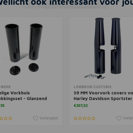
ellicht ook interessant voor jo
In winkelwagen
View more
-WERK
LOWBROW CUSTOMS
lige Vorkbuis
39 MM Voorvork covers v
kkingsset - Glanzend
Harley Davidson Sportster
rt
Dyna
,35
€207,52
Verlanglijst
Verlan