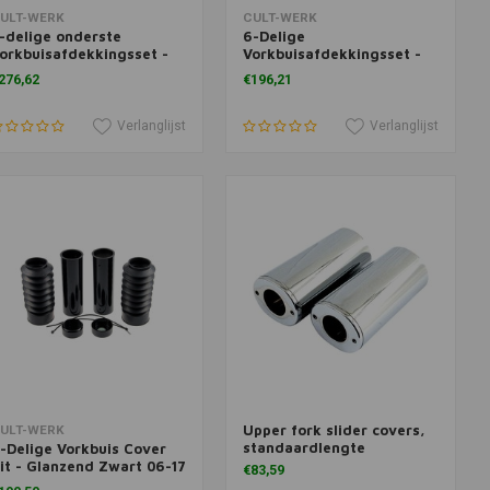
oevoegen aan winkelwagen
Toevoegen aan winkelwagen
ULT-WERK
CULT-WERK
-delige onderste
6-Delige
orkbuisafdekkingsset -
Vorkbuisafdekkingsset -
lanzend zwart
Glanzend Zwart
276,62
€196,21
Verlanglijst
Verlanglijst
Upper fork slider covers,
oevoegen aan winkelwagen
Toevoegen aan winkelwagen
ULT-WERK
standaardlengte
-Delige Vorkbuis Cover
it - Glanzend Zwart 06-17
€83,59
yna