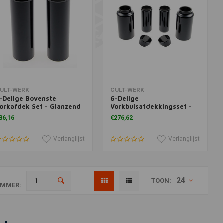
oevoegen aan winkelwagen
Toevoegen aan winkelwagen
ULT-WERK
CULT-WERK
-Delige Bovenste
6-Delige
orkafdek Set - Glanzend
Vorkbuisafdekkingsset -
wart 06-17 Dyna
Glanzend Zwart (Kies
86,16
€276,62
Variant)
Verlanglijst
Verlanglijst
24
TOON:
MMER: