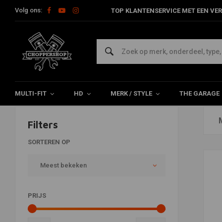
Volg ons:
TOP KLANTENSERVICE MET EEN VER
Voorvork Covers
Home
Multi-fit
Vering
Voorvork Covers
MULTI-FIT
HD
MERK / STYLE
THE GARAGE
Filters
SORTEREN OP
Meest bekeken
PRIJS