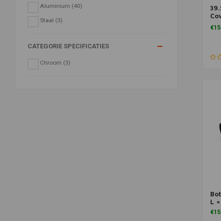
Aluminium
(40)
39
Toe
Cov
Staal
(3)
XL
€15
CATEGORIE SPECIFICATIES
Chroom
(3)
Bo
Toe
L 
€15