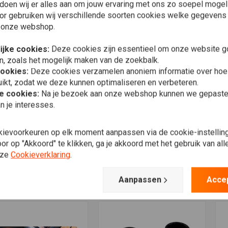
doen wij er alles aan om jouw ervaring met ons zo soepel mogelij
or gebruiken wij verschillende soorten cookies welke gegevens
 onze webshop.
ijke cookies:
Deze cookies zijn essentieel om onze website go
n, zoals het mogelijk maken van de zoekbalk.
cookies:
Deze cookies verzamelen anoniem informatie over ho
ikt, zodat we deze kunnen optimaliseren en verbeteren.
he cookies:
Na je bezoek aan onze webshop kunnen we gepaste 
n je interesses.
voegen aan winkelwagen
Toevoegen aan winkelwagen
T
LT-WERK
KILLER CUSTOM
C
kievoorkeuren op elk moment aanpassen via de cookie-instellin
elige Vorkbuis
Street Bob Bovenkant
4
r op "Akkoord" te klikken, ga je akkoord met het gebruik van al
ekkingsset - Glanzend
Voorvork Afdek Set -
A
art
Zwart
Z
nze
Cookieverklaring
.
3,60
€107,21
€
Verlanglijst
Verlanglijst
Aanpassen
Acce