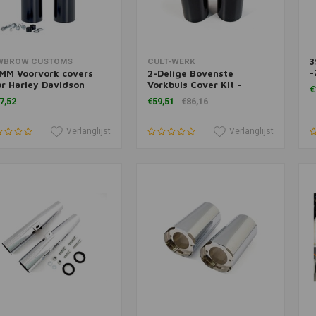
3
voegen aan winkelwagen
Toevoegen aan winkelwagen
T
WBROW CUSTOMS
CULT-WERK
-
MM Voorvork covers
2-Delige Bovenste
s
r Harley Davidson
Vorkbuis Cover Kit -
€
rtster / Dyna
Glanzend Zwart (Kies
7,52
€59,51
€86,16
Variant)
Verlanglijst
Verlanglijst