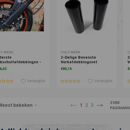
voegen aan winkelwagen
Toevoegen aan winkelwagen
T
LT-WERK
CULT-WERK
C
derste
2-Delige Bovenste
2
kschuifafdekkingen -
Vorkafdekkingsset
V
rt 19-20 Softail
Sportster - Glanzend
Z
6,62
€86,16
€
Zwart
Verlanglijst
Verlanglijst
ZOEK
Meest bekeken
1
2
3
PAGINANU