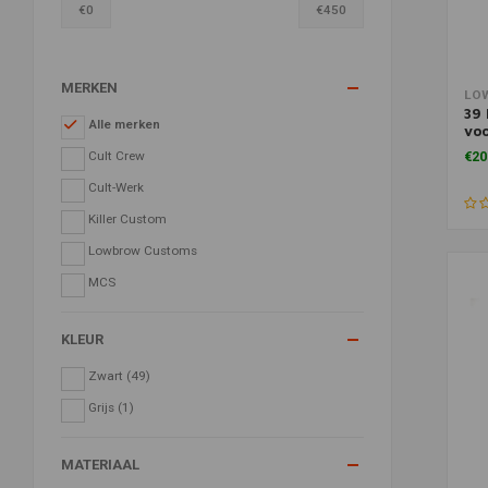
€
0
€
450
MERKEN
Toe
LO
39 
Alle merken
voo
Spo
Cult Crew
€20
Cult-Werk
Killer Custom
Lowbrow Customs
MCS
KLEUR
Zwart
(49)
Grijs
(1)
MATERIAAL