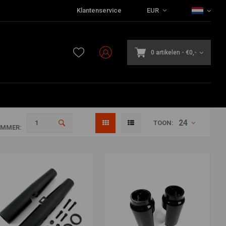
Klantenservice
EUR
0 artikelen
-
€0,-
24
TOON:
MMER: