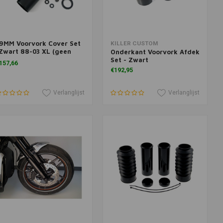
9MM Voorvork Cover Set
oevoegen aan winkelwagen
Toevoegen aan winkelwagen
KILLER CUSTOM
Zwart 88-03 XL (geen
Onderkant Voorvork Afdek
patbord)
Set - Zwart
157,66
€192,95
Verlanglijst
Verlanglijst