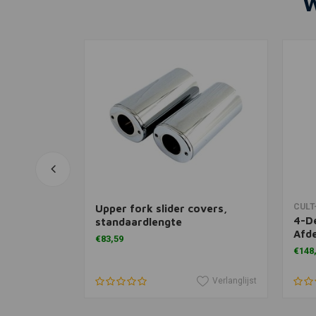
W
agen
In winkelwagen
CULT
Upper fork slider covers,
4-De
standaardlengte
 Logo
Afde
€83,59
Zwa
€148
Verlanglijst
Verlanglijst