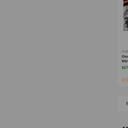
Toe
CU
On
Vor
Zwa
€27