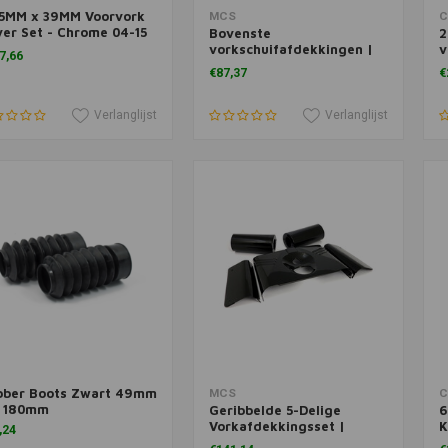
.5MM x 39MM Voorvork
voegen aan winkelwagen
Toevoegen aan winkelwagen
T
MCS
C
er Set - Chrome 04-15
Bovenste
2
vorkschuifafdekkingen |
v
7,66
Kies een kleur
g
€87,37
€
Verlanglijst
Verlanglijst
bber Boots Zwart 49mm
voegen aan winkelwagen
Toevoegen aan winkelwagen
T
MCS
C
= 180mm
Geribbelde 5-Delige
6
Vorkafdekkingsset |
K
,24
Glanzend Zwart
D