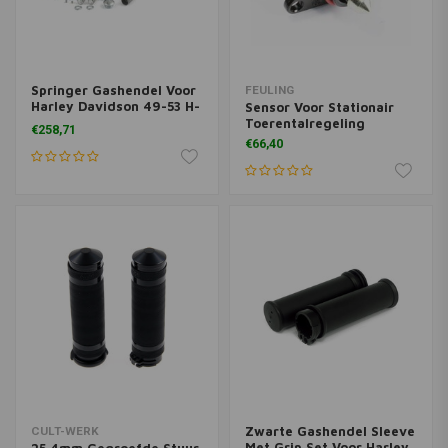
Springer Gashendel Voor
FEULING
Harley Davidson 49-53 H-
Sensor Voor Stationair
D
Toerentalregeling
€258,71
€66,40
Zwarte Gashendel Sleeve
CULT-WERK
Met Grip Set Voor Harley