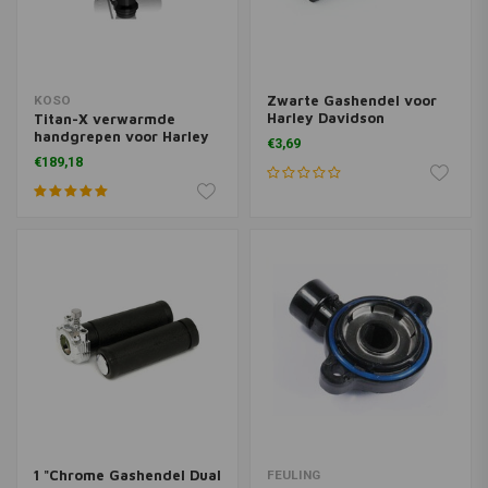
Zwarte Gashendel voor
KOSO
Harley Davidson
Titan-X verwarmde
Sportster Plastic
handgrepen voor Harley
€3,69
Davidson met
€189,18
elektronische gasklep
1 "Chrome Gashendel Dual
FEULING