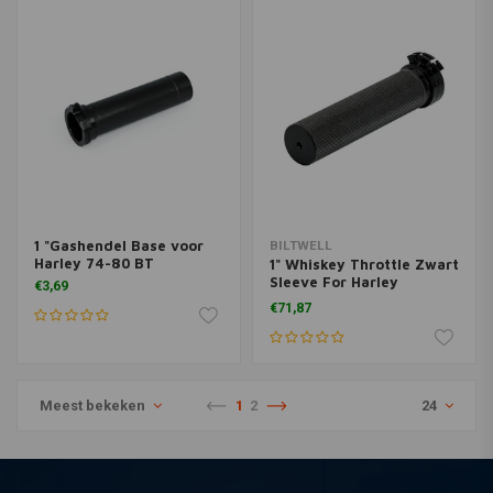
1 "Gashendel Base voor
BILTWELL
Harley 74-80 BT
1" Whiskey Throttle Zwart
Sleeve For Harley
€3,69
Davidson 74-20 (excl.
€71,87
Street)
Meest bekeken
1
2
24