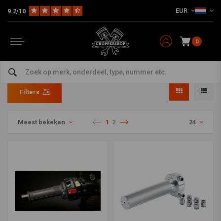
EUR
9.2/10
0
Gashendels Harley
Home
HD
Sturen en accessoires
Gashendels Harley
Filters
Meest bekeken
1
2
24