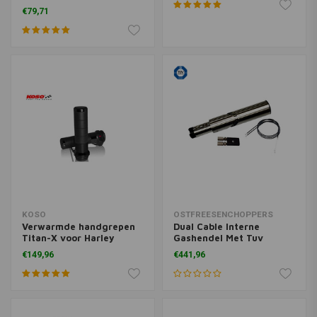
Davidson
€79,71
KOSO
OSTFREESENCHOPPERS
Verwarmde handgrepen
Dual Cable Interne
Titan-X voor Harley
Gashendel Met Tuv
Davidson met
Universeel
€149,96
€441,96
geïntegreerde
schakelaar (selecteer
kleur)