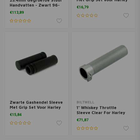
25.4mm Gegroefde Stuur
Davidson 96-20
Handvatten - Zwart 96-
€16,79
21 Harley Davidson
€113,89
Zwarte Gashendel Sleeve
BILTWELL
Met Grip Set Voor Harley
1" Whiskey Throttle
Davidson 08-20 Met E-
Sleeve Clear For Harley
€15,84
throttle
Davidson 74-20 (excl.
€71,87
Street)