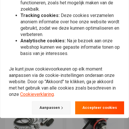
functioneren, zoals het mogelijk maken van de
zoekbalk.
Tracking cookies:
Deze cookies verzamelen
anoniem informatie over hoe onze website wordt
gebruikt, zodat we deze kunnen optimaliseren en
verbeteren.
Analytische cookies:
Na je bezoek aan onze
webshop kunnen we gepaste informatie tonen op
basis van je interesses.
1 " Chrome Gashendel
1 "Gashendel Dual Cable
Single Cable Inclusief
Inclusief Grips Voor
Je kunt jouw cookievoorkeuren op elk moment
Grips Voor Harley
Harley Davidson 81-95 BT
€25,37
€24,37
Davidson 74-80 BT
aanpassen via de cookie-instellingen onderaan onze
website. Door op "Akkoord" te klikken, ga je akkoord
met het gebruik van alle cookies zoals beschreven in
onze
Cookieverklaring
.
Aanpassen
Accepteer cookies