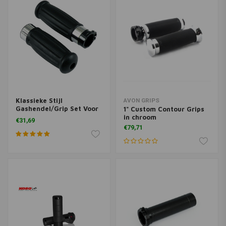
Klassieke Stijl
AVON GRIPS
Gashendel/Grip Set Voor
1" Custom Contour Grips
Harley Davidson 74-95 H-
in chroom
€31,69
D
€79,71