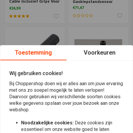
Cable Inclusief Grips Voor
Gasklepstandsensor
Harley Davidson 81-95 BT
€71,47
€24,59
Toestemming
Voorkeuren
Wij gebruiken cookies!
Bij Choppershop doen wij er alles aan om jouw ervaring
met ons zo soepel mogelijk te laten verlopen!
Universele Gashendel,
S&S
Daarvoor gebruiken wij verschillende soorten cookies
Dual Cable voor 1" Sturen
Universele Single/Dual
welke gegevens opslaan over jouw bezoek aan onze
Cable Gashendel Met 48
€3,60
Inch Kabels
webshop.
€294,41
Noodzakelijke cookies:
Deze cookies zijn
essentieel om onze website goed te laten