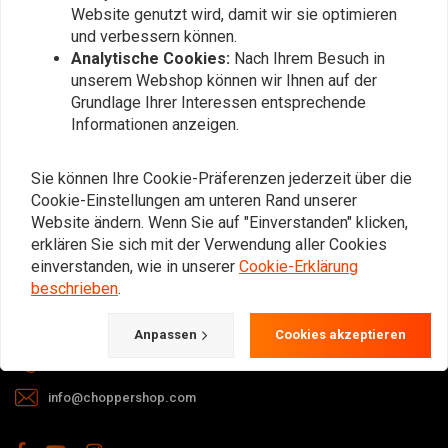
Website genutzt wird, damit wir sie optimieren
und verbessern können.
Analytische Cookies:
Nach Ihrem Besuch in
unserem Webshop können wir Ihnen auf der
Grundlage Ihrer Interessen entsprechende
Informationen anzeigen.
Bei Fragen zu Ihrer Bestellung,
Lieferzeiten, Rücksendungen &
Sie können Ihre Cookie-Präferenzen jederzeit über die
Reparaturen oder allgemeinen
Cookie-Einstellungen am unteren Rand unserer
Informationen können Sie uns
Website ändern. Wenn Sie auf "Einverstanden" klicken,
erklären Sie sich mit der Verwendung aller Cookies
jederzeit auf eine der folgenden Arten
einverstanden, wie in unserer
Cookie-Erklärung
kontaktieren.
beschrieben
.
Gotenburgweg 46a, 9723 TM Groningen (The Netherlands)
Anpassen
Cookies akzeptieren
+31 85 06 06 06 5
info@choppershop.com