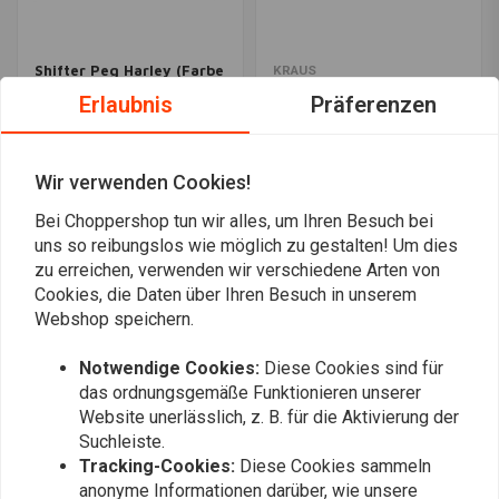
Shifter Peg Harley (Farbe
KRAUS
auswählen)
Apex SS3 Bagger
Erlaubnis
Präferenzen
Fußsteuerung
€24,94
€1.694,95
Wir verwenden Cookies!
Bei Choppershop tun wir alles, um Ihren Besuch bei
Am meisten angesehen
24
uns so reibungslos wie möglich zu gestalten! Um dies
zu erreichen, verwenden wir verschiedene Arten von
Cookies, die Daten über Ihren Besuch in unserem
Webshop speichern.
Immer auf dem Laufenden bleiben?
Notwendige Cookies:
Diese Cookies sind für
das ordnungsgemäße Funktionieren unserer
Website unerlässlich, z. B. für die Aktivierung der
Suchleiste.
Tracking-Cookies:
Diese Cookies sammeln
anonyme Informationen darüber, wie unsere
Abonnieren