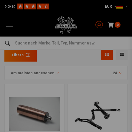
EUR
9.2/10
0
Fußrastenanlage
Home
HD
Forward Controls & Fussrastenanlagen
Fußrastenanlage
Filters
Am meisten angesehen
24