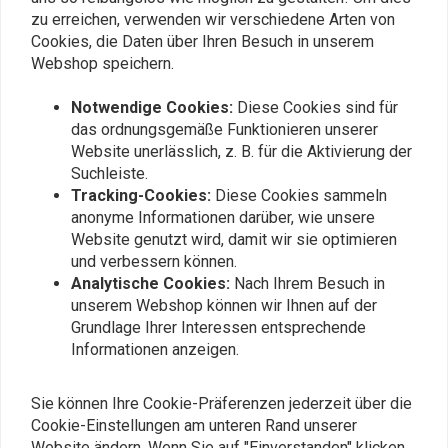
zu erreichen, verwenden wir verschiedene Arten von
Cookies, die Daten über Ihren Besuch in unserem
Webshop speichern.
Notwendige Cookies:
Diese Cookies sind für
das ordnungsgemäße Funktionieren unserer
Bei Fragen zu Ihrer Bestellung,
Website unerlässlich, z. B. für die Aktivierung der
Lieferzeiten, Rücksendungen &
Suchleiste.
Tracking-Cookies:
Diese Cookies sammeln
Reparaturen oder allgemeinen
anonyme Informationen darüber, wie unsere
Informationen können Sie uns
Website genutzt wird, damit wir sie optimieren
jederzeit auf eine der folgenden Arten
und verbessern können.
kontaktieren.
Analytische Cookies:
Nach Ihrem Besuch in
unserem Webshop können wir Ihnen auf der
Grundlage Ihrer Interessen entsprechende
Gotenburgweg 46a, 9723 TM Groningen (The Netherlands)
Informationen anzeigen.
+31 85 06 06 06 5
info@choppershop.com
Sie können Ihre Cookie-Präferenzen jederzeit über die
Cookie-Einstellungen am unteren Rand unserer
Website ändern. Wenn Sie auf "Einverstanden" klicken,