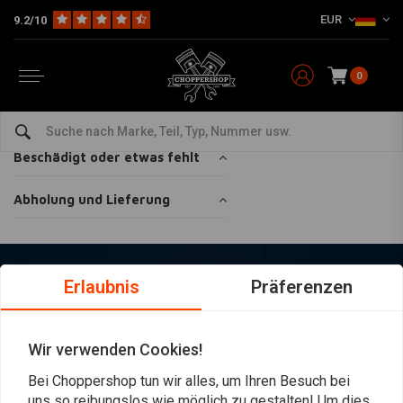
EUR
9.2/10
Home
Kundenservice
Lieferung
Lieferung
0
Sendungen und Verzögerungen
Beschädigt oder etwas fehlt
Abholung und Lieferung
Erlaubnis
Präferenzen
Immer auf dem Laufenden bleiben?
Wir verwenden Cookies!
Bei Choppershop tun wir alles, um Ihren Besuch bei
uns so reibungslos wie möglich zu gestalten! Um dies
Abonnieren