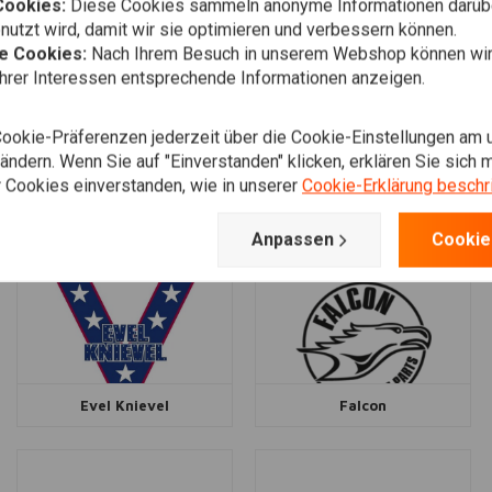
Cookies:
Diese Cookies sammeln anonyme Informationen darübe
Domino
Double G Baggers
utzt wird, damit wir sie optimieren und verbessern können.
he Cookies:
Nach Ihrem Besuch in unserem Webshop können wir 
Ihrer Interessen entsprechende Informationen anzeigen.
Cookie-Präferenzen jederzeit über die Cookie-Einstellungen am 
ndern. Wenn Sie auf "Einverstanden" klicken, erklären Sie sich m
 Cookies einverstanden, wie in unserer
Cookie-Erklärung beschr
Dynatek
Dynojet
Anpassen
Cookie
Evel Knievel
Falcon