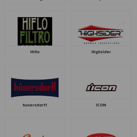
Hiflo
Highsider
hunersdorff
ICON