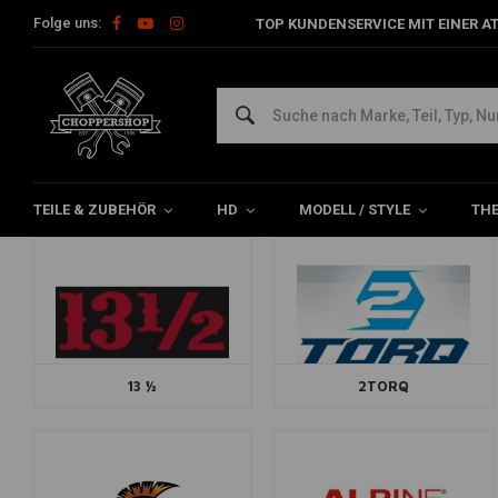
Folge uns:
TOP KUNDENSERVICE MIT EINER A
Home
Marken
Marken
TEILE & ZUBEHÖR
HD
MODELL / STYLE
TH
13 ½
2TORQ