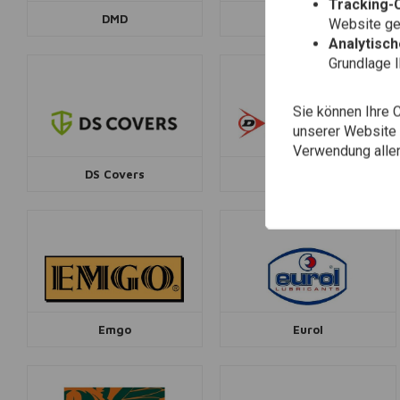
Tracking-
DMD
DNA
Website gen
Analytisc
Grundlage 
Sie können Ihre 
unserer Website ä
Verwendung aller
DS Covers
Dunlop
Emgo
Eurol