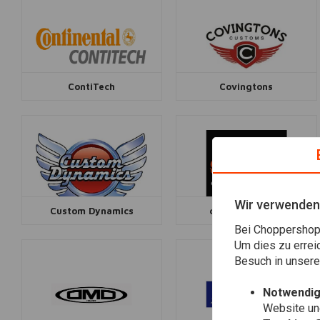
ContiTech
Covingtons
Wir verwenden
Custom Dynamics
cv performance
Bei Choppershop 
Um dies zu errei
Besuch in unser
Notwendig
Website une