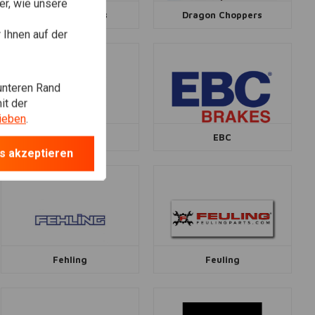
r, wie unsere
Drag Specialties
Dragon Choppers
Ihnen auf der
unteren Rand
it der
ieben
.
Easyriders
EBC
s akzeptieren
Fehling
Feuling