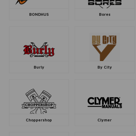
BONDHUS
Bores
Burly
By City
Choppershop
Clymer