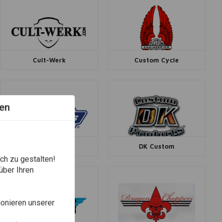
Cult-Werk
Custom Cycle
en
Dickies
DK Custom
ch zu gestalten!
über Ihren
onieren unserer