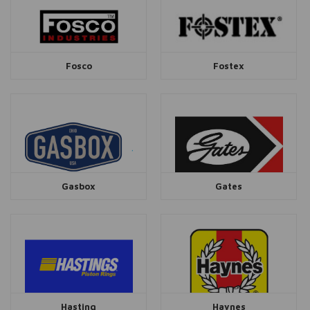
Fosco
Fostex
Gasbox
Gates
Hasting
Haynes