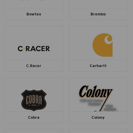
Bowtex
Brembo
C.Racer
Carhartt
Cobra
Colony