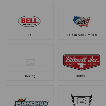
Bell
Belt Drives Limited
Bering
Biltwell