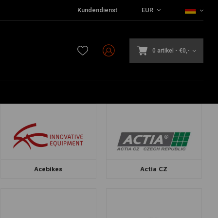
Kundendienst
EUR
0 artikel
-
€0,-
Acebikes
Actia CZ