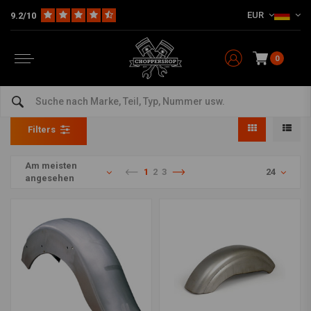
EUR
9.2/10
0
Kotflügel hinten Harley
Home
HD
Kotflügel Harley
Kotflügel hinten Harley
Filters
Am meisten
1
2
3
24
angesehen