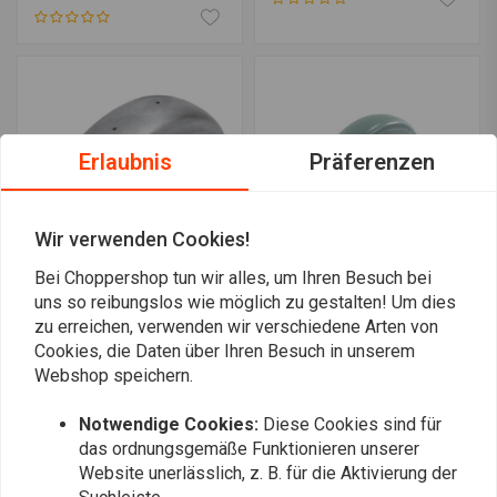
Erlaubnis
Präferenzen
Wir verwenden Cookies!
Bei Choppershop tun wir alles, um Ihren Besuch bei
uns so reibungslos wie möglich zu gestalten! Um dies
GZP Kotflügel hinten HD
DRAG SPECIALTIES
Sportster XL73-78 ohne
zu erreichen, verwenden wir verschiedene Arten von
Kotflügel hinten für 04-16
Rücklichtloch
XL Modelle
Cookies, die Daten über Ihren Besuch in unserem
€138,16
€120,81
Webshop speichern.
Notwendige Cookies:
Diese Cookies sind für
das ordnungsgemäße Funktionieren unserer
Website unerlässlich, z. B. für die Aktivierung der