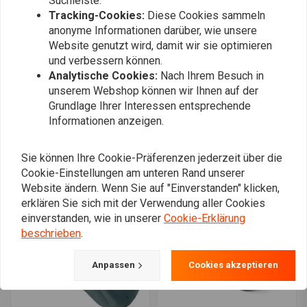
Suchleiste.
Tracking-Cookies:
Diese Cookies sammeln
anonyme Informationen darüber, wie unsere
Website genutzt wird, damit wir sie optimieren
und verbessern können.
Analytische Cookies:
Nach Ihrem Besuch in
unserem Webshop können wir Ihnen auf der
Grundlage Ihrer Interessen entsprechende
DRAG SPECIALTIES
CULT-WERK
Informationen anzeigen.
Ersatz Kotflügel Heck
Heckfender Old School
Drag Specialties
ABS - Schwarz
€126,54
€330,24
Sie können Ihre Cookie-Präferenzen jederzeit über die
Cookie-Einstellungen am unteren Rand unserer
Website ändern. Wenn Sie auf "Einverstanden" klicken,
erklären Sie sich mit der Verwendung aller Cookies
einverstanden, wie in unserer
Cookie-Erklärung
beschrieben
.
Anpassen
Cookies akzeptieren