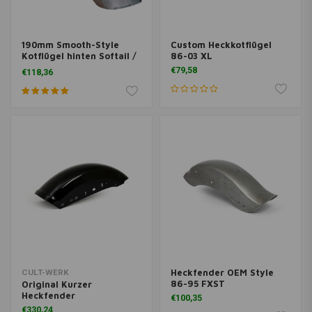
190mm Smooth-Style
Custom Heckkotflügel
Kotflügel hinten Softail /
86-03 XL
Fatboy
€79,58
€118,36
Heckfender OEM Style
CULT-WERK
86-95 FXST
Original Kurzer
Heckfender
€100,35
€330,24