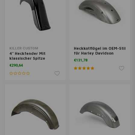
Heckkotflügel im OEM-Stil
KILLER CUSTOM
für Harley Davidson
4" Heckfender Mit
Sportster 10-20 XL 883N,
klassischer Spitze
€131,78
1200N / NS / X / XS / V.
(Variante Wählen)
€290,64