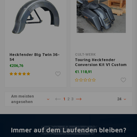
Heckfender Big Twin 36-
CULT-WERK
54
Touring Heckfender
Conversion Kit V1 Custom
€206,76
(Farbe Wählen)
€1.118,91
Am meisten
1
2
3
24
angesehen
Immer auf dem Laufenden bleiben?