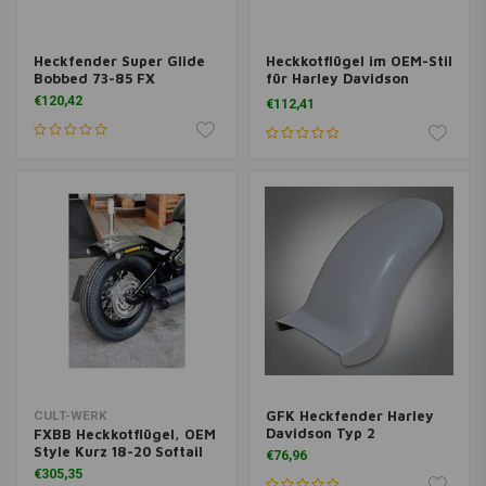
Heckfender Super Glide
Heckkotflügel im OEM-Stil
Bobbed 73-85 FX
für Harley Davidson
Sportster 99-03 XL (NU)
€120,42
€112,41
GFK Heckfender Harley
CULT-WERK
Davidson Typ 2
FXBB Heckkotflügel, OEM
Style Kurz 18-20 Softail
€76,96
€305,35