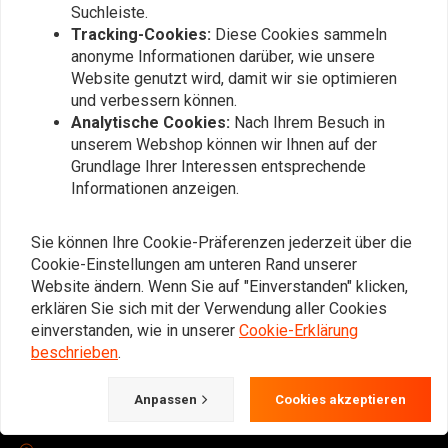
Immer auf dem Laufenden bleiben?
Suchleiste.
Tracking-Cookies:
Diese Cookies sammeln
anonyme Informationen darüber, wie unsere
Website genutzt wird, damit wir sie optimieren
und verbessern können.
Analytische Cookies:
Nach Ihrem Besuch in
Abonnieren
unserem Webshop können wir Ihnen auf der
Grundlage Ihrer Interessen entsprechende
Informationen anzeigen.
Sie können Ihre Cookie-Präferenzen jederzeit über die
Cookie-Einstellungen am unteren Rand unserer
Bei Fragen zu Ihrer Bestellung,
Website ändern. Wenn Sie auf "Einverstanden" klicken,
Lieferzeiten, Rücksendungen &
erklären Sie sich mit der Verwendung aller Cookies
Reparaturen oder allgemeinen
einverstanden, wie in unserer
Cookie-Erklärung
Informationen können Sie uns
beschrieben
.
jederzeit auf eine der folgenden Arten
Anpassen
Cookies akzeptieren
kontaktieren.