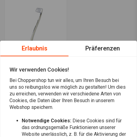
Erlaubnis
Präferenzen
OEM-Bremspedale für
Wir verwenden Cookies!
Harley Davidson
Sportster 54-13 XL
Bei Choppershop tun wir alles, um Ihren Besuch bei
€47,57
uns so reibungslos wie möglich zu gestalten! Um dies
zu erreichen, verwenden wir verschiedene Arten von
Cookies, die Daten über Ihren Besuch in unserem
Webshop speichern.
Am meisten angesehen
24
Notwendige Cookies:
Diese Cookies sind für
das ordnungsgemäße Funktionieren unserer
Website unerlässlich, z. B. für die Aktivierung der