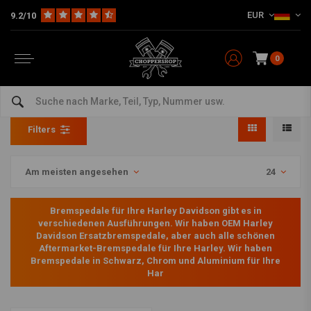
EUR
9.2/10
0
Bremspedale Harley
Home
HD
Forward Controls & Fussrastenanlagen
Bremspedale Harley
Filters
Am meisten angesehen
24
Bremspedale für Ihre Harley Davidson gibt es in
verschiedenen Ausführungen. Wir haben OEM Harley
Davidson Ersatzbremspedale, aber auch alle schönen
Aftermarket-Bremspedale für Ihre Harley. Wir haben
Bremspedale in Schwarz, Chrom und Aluminium für Ihre
Har