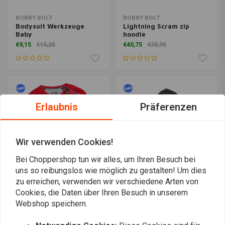
BOBBY BOLT
BOBBY BOLT
Bodysuit Werkzeuge
Lightning Scram zip
Baby
hoodie
€9,15
€15,25
€40,75
€35,95
Erlaubnis
Präferenzen
Wir verwenden Cookies!
Bei Choppershop tun wir alles, um Ihren Besuch bei
uns so reibungslos wie möglich zu gestalten! Um dies
zu erreichen, verwenden wir verschiedene Arten von
BOBBY BOLT
BOBBY BOLT
Cookies, die Daten über Ihren Besuch in unserem
USA Sweater Kids
Sir Bobby full zip hoodie
Webshop speichern.
€33,15
€29,25
€40,75
€35,95