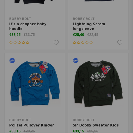
BOBBY BOLT
BOBBY BOLT
It's a chopper baby
Lightning Scram
hoodie
longsleeve
€38,25
€33,75
€25,40
€22,45
BOBBY BOLT
BOBBY BOLT
Polizei Pullover Kinder
Sir Bobby Sweater Kids
€33,15
€29,25
€33,15
€29,25