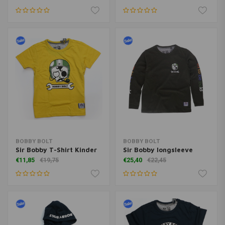
BOBBY BOLT
BOBBY BOLT
Sir Bobby T-Shirt Kinder
Sir Bobby longsleeve
€11,85
€19,75
€25,40
€22,45