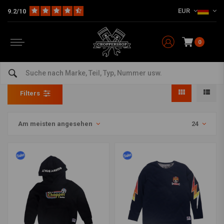
EUR
9.2/10
0
Kinderkleidung
Home
The Biker
Kleidung für Frauen und Kinder
Kinder
Filters
Am meisten angesehen
24