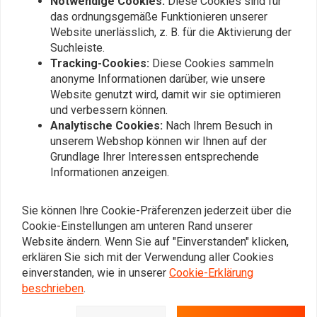
Notwendige Cookies:
Diese Cookies sind für
das ordnungsgemäße Funktionieren unserer
Website unerlässlich, z. B. für die Aktivierung der
Suchleiste.
Tracking-Cookies:
Diese Cookies sammeln
anonyme Informationen darüber, wie unsere
Website genutzt wird, damit wir sie optimieren
und verbessern können.
Analytische Cookies:
Nach Ihrem Besuch in
unserem Webshop können wir Ihnen auf der
Grundlage Ihrer Interessen entsprechende
Informationen anzeigen.
BOBBY BOLT
BOBBY BOLT
McKinley zip hoodie
McKinley longsleeve
€40,75
€35,95
€14,81
€22,45
Sie können Ihre Cookie-Präferenzen jederzeit über die
Cookie-Einstellungen am unteren Rand unserer
Website ändern. Wenn Sie auf "Einverstanden" klicken,
erklären Sie sich mit der Verwendung aller Cookies
einverstanden, wie in unserer
Cookie-Erklärung
beschrieben
.