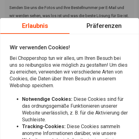
Senden Sie uns die Fotos und Ihre Bestellnummer per E-Mail und
wir werden sehen, was los ist und was die beste Lösung für Sie ist.
Wir werden uns schnellstmöglich mit einer passenden Lösung bei
Erlaubnis
Präferenzen
Ihnen melden. Wir werden dies so schnell und so sauber wie
möglich lösen.
Wir verwenden Cookies!
Bei Choppershop tun wir alles, um Ihren Besuch bei
Abholung und Lieferung
uns so reibungslos wie möglich zu gestalten! Um dies
zu erreichen, verwenden wir verschiedene Arten von
Cookies, die Daten über Ihren Besuch in unserem
Webshop speichern.
Immer auf dem Laufenden bleiben?
Notwendige Cookies:
Diese Cookies sind für
das ordnungsgemäße Funktionieren unserer
Website unerlässlich, z. B. für die Aktivierung der
Suchleiste.
Tracking-Cookies:
Diese Cookies sammeln
Abonnieren
anonyme Informationen darüber, wie unsere