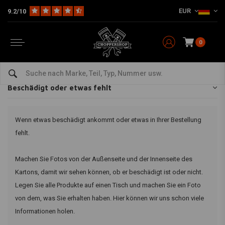
EUR
9.2/10
Home
Kundenservice
Lieferung
Beschädigt oder etwas fehlt
Beschädigt oder etwas fehlt
0
Sendungen und Verzögerungen
Beschädigt oder etwas fehlt
Wenn etwas beschädigt ankommt oder etwas in Ihrer Bestellung
fehlt.
Machen Sie Fotos von der Außenseite und der Innenseite des
Kartons, damit wir sehen können, ob er beschädigt ist oder nicht.
Legen Sie alle Produkte auf einen Tisch und machen Sie ein Foto
von dem, was Sie erhalten haben. Hier können wir uns schon viele
Informationen holen.