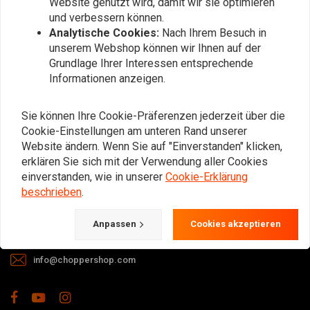
Website genutzt wird, damit wir sie optimieren
und verbessern können.
Analytische Cookies:
Nach Ihrem Besuch in
unserem Webshop können wir Ihnen auf der
Grundlage Ihrer Interessen entsprechende
Informationen anzeigen.
Bei Fragen zu Ihrer Bestellung,
Lieferzeiten, Rücksendungen &
Sie können Ihre Cookie-Präferenzen jederzeit über die
Reparaturen oder allgemeinen
Cookie-Einstellungen am unteren Rand unserer
Informationen können Sie uns
Website ändern. Wenn Sie auf "Einverstanden" klicken,
jederzeit auf eine der folgenden Arten
erklären Sie sich mit der Verwendung aller Cookies
kontaktieren.
einverstanden, wie in unserer
Cookie-Erklärung
beschrieben
.
Gotenburgweg 46a, 9723 TM Groningen (The Netherlands)
Anpassen
Cookies akzeptieren
+31 85 06 06 06 5
info@choppershop.com