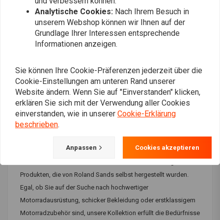
und verbessern können.
Analytische Cookies:
Nach Ihrem Besuch in
Am meisten angesehen
24
unserem Webshop können wir Ihnen auf der
Grundlage Ihrer Interessen entsprechende
Informationen anzeigen.
Rolands Sands Design SALE
Sie können Ihre Cookie-Präferenzen jederzeit über die
Cookie-Einstellungen am unteren Rand unserer
Website ändern. Wenn Sie auf "Einverstanden" klicken,
Verpassen Sie nicht den Roland Sands Design SALE bei
erklären Sie sich mit der Verwendung aller Cookies
Choppershop! Entdecken Sie unsere handverlesene Auswahl
einverstanden, wie in unserer
Cookie-Erklärung
an erstklassiger Motorradausrüstung und Zubehör vom
beschrieben
.
renommierten Roland Sands Design, jetzt zu unschlagbaren
Preisen mit Rabatten von bis zu 40 %!
Anpassen
Cookies akzeptieren
Gönnen Sie sich zeitlosen Stil und modernste Leistung mit
Produkten, die von Roland Sands selbst hergestellt wurden.
Egal, ob Sie auf der Suche nach hochwertiger
Motorradausrüstung, schicker Bekleidung oder erstklassigem
Motorradzubehör sind, unsere Kollektion erfüllt die Bedürfnisse