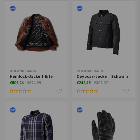
ROLAND SANDS
ROLAND SANDS
Hemlock-Jacke | Erle
Cayucas-Jacke | Schwarz
€506,24
€674,99
€242,45
€303,07