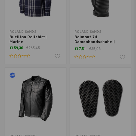
ROLAND SANDS
ROLAND SANDS
Buellton Reitshirt |
Belmont 74
Marine
Damenhandschuhe |
Schwarz
€159,30
€265,45
€17,51
€35,03