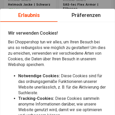
ROLAND SANDS
ROLAND SANDS
Helmock Jacke | Schwarz
SAS-tec Flex Armor |
Ellbogen
€506,24
€674,99
Erlaubnis
€16,70
Präferenzen
Wir verwenden Cookies!
Bei Choppershop tun wir alles, um Ihren Besuch bei
uns so reibungslos wie möglich zu gestalten! Um dies
zu erreichen, verwenden wir verschiedene Arten von
Cookies, die Daten über Ihren Besuch in unserem
Webshop speichern.
Notwendige Cookies:
Diese Cookies sind für
das ordnungsgemäße Funktionieren unserer
Website unerlässlich, z. B. für die Aktivierung der
ROLAND SANDS
ROLAND SANDS
Appian 74 Damen
Cambria Damenjacke |
Suchleiste.
Reitshirt | Schwarz
Schwarz
Tracking-Cookies:
Diese Cookies sammeln
€45,90
€91,79
€269,32
€359,09
anonyme Informationen darüber, wie unsere
Website genutzt wird, damit wir sie optimieren