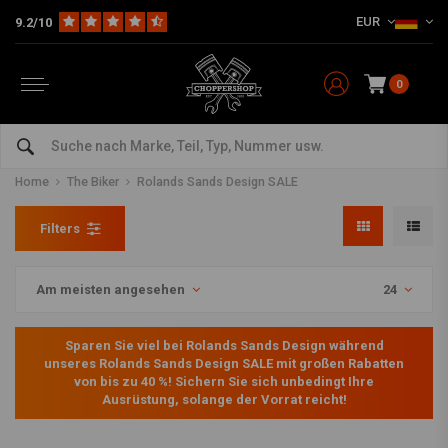
EUR
9.2/10
0
Rolands Sands Design SALE
LESEN SIE MEHR
Home
The Biker
Rolands Sands Design SALE
Filters
Am meisten angesehen
24
Sparen Sie viel bei Rolands Sands Design während
unseres Rolands Sands Design SALE mit großen Rabatten
von bis zu 40 %! Sichern Sie sich unbedingt Ihre
Ausrüstung, solange der Vorrat reicht!