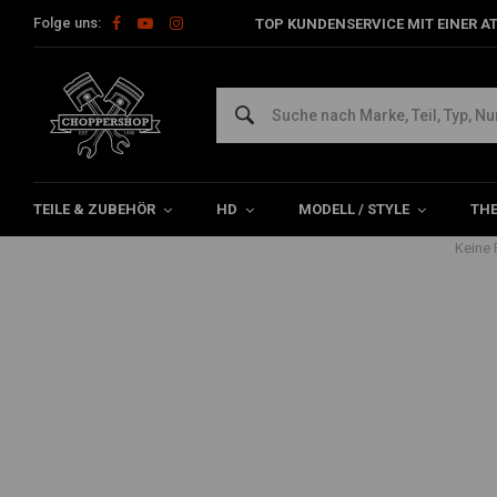
Folge uns:
TOP KUNDENSERVICE MIT EINER A
Gewindeschneidwerkzeuge
Home
The Garage
Werkzeuge
Gewindeschneidwerkzeug
TEILE & ZUBEHÖR
HD
MODELL / STYLE
TH
Keine 