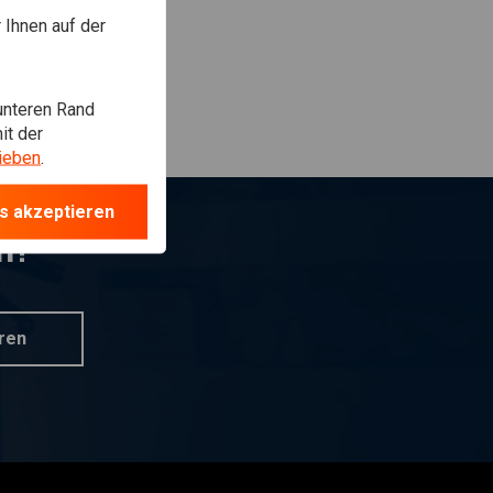
Ihnen auf der
unteren Rand
it der
ieben
.
s akzeptieren
n?
ren