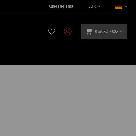
Kundendienst
EUR
0 artikel
-
€0,-