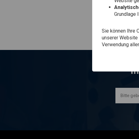
Website gen
Analytisc
Grundlage 
Sie können Ihre 
unserer Website ä
Verwendung aller
I