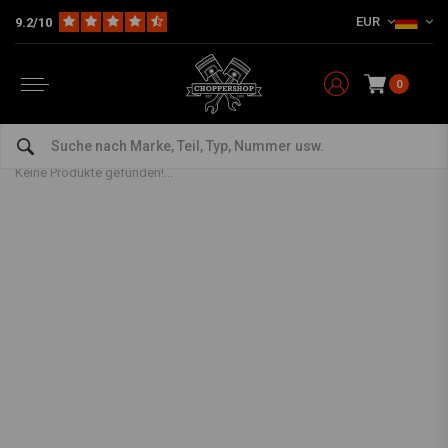
EUR
9.2/10
0
Messwerkzeuge
Home
The Garage
Werkzeuge
Messwerkzeuge
Keine Produkte gefunden!...