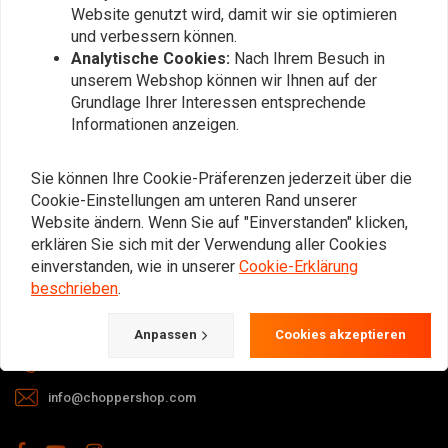
Website genutzt wird, damit wir sie optimieren
und verbessern können.
Analytische Cookies:
Nach Ihrem Besuch in
unserem Webshop können wir Ihnen auf der
Grundlage Ihrer Interessen entsprechende
Informationen anzeigen.
Bei Fragen zu Ihrer Bestellung,
Lieferzeiten, Rücksendungen &
Sie können Ihre Cookie-Präferenzen jederzeit über die
Reparaturen oder allgemeinen
Cookie-Einstellungen am unteren Rand unserer
Informationen können Sie uns
Website ändern. Wenn Sie auf "Einverstanden" klicken,
erklären Sie sich mit der Verwendung aller Cookies
jederzeit auf eine der folgenden Arten
einverstanden, wie in unserer
Cookie-Erklärung
kontaktieren.
beschrieben
.
Gotenburgweg 46a, 9723 TM Groningen (The Netherlands)
Anpassen
Cookies akzeptieren
+31 85 06 06 06 5
info@choppershop.com