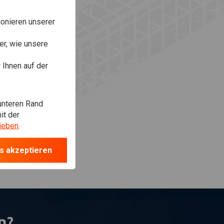
onieren unserer
r, wie unsere
Ihnen auf der
unteren Rand
it der
ieben
.
s akzeptieren
n?