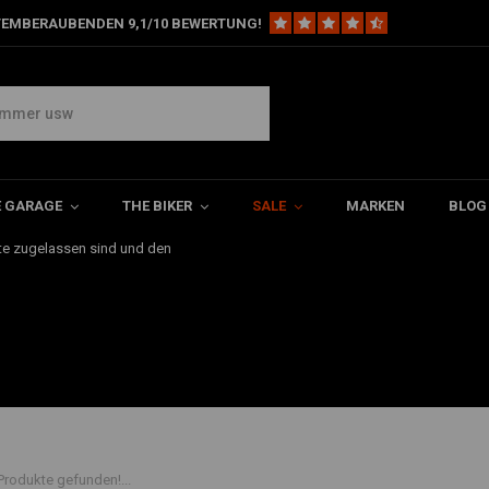
TEMBERAUBENDEN 9,1/10 BEWERTUNG!
WVB4 Suzuki VL 800 Volusia?
E GARAGE
THE BIKER
SALE
MARKEN
BLOG
ung mit einem deutschen TüV
te zugelassen sind und den
Produkte gefunden!...