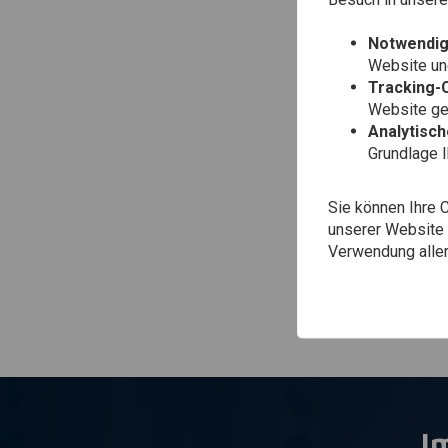
Notwendig
Website une
Tracking-
Website gen
Analytisc
Grundlage 
Sie können Ihre 
unserer Website ä
Verwendung aller
I