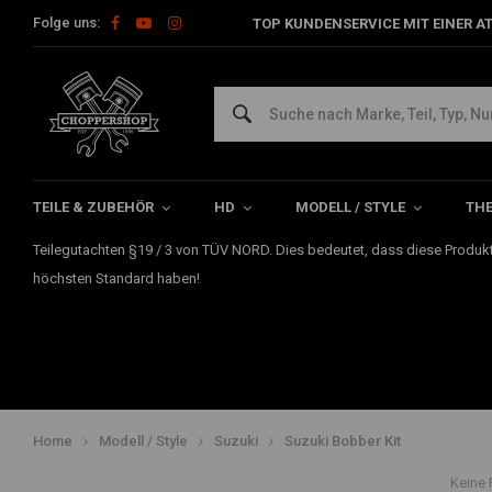
Folge uns:
TOP KUNDENSERVICE MIT EINER A
Suzuki Bobber Kit
Suchen Sie ein Yamaha Bobber Kit für Ihren Suzuki M 800 Intruder oder 
Nun, wir haben Suzuki Bobber Kits für Sie.
TEILE & ZUBEHÖR
HD
MODELL / STYLE
TH
Die von uns angebotenen Suzuki Bobber Kits sind eine Plug & Play-Lös
Teilegutachten §19 / 3 von TÜV NORD. Dies bedeutet, dass diese Produk
höchsten Standard haben!
Home
Modell / Style
Suzuki
Suzuki Bobber Kit
Keine 