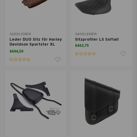
SADDLEMEN
SADDLEMEN
Leder DUO Sitz für Harley
Sitzprofiler LS Softail
Davidson Sportster XL
€463,75
04-20 braun
€694,59