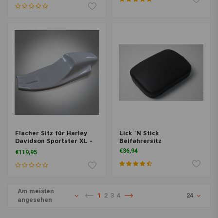
Flacher Sitz für Harley
Lick 'N Stick
Davidson Sportster XL -
Beifahrersitz
Typ 2
€36,94
€119,95
Am meisten
1
2
3
4
24
angesehen