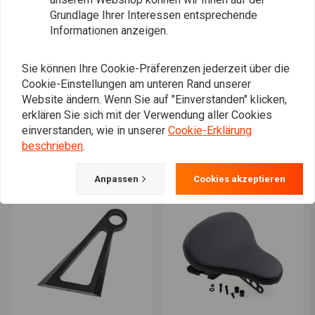
Grundlage Ihrer Interessen entsprechende
Informationen anzeigen.
Sie können Ihre Cookie-Präferenzen jederzeit über die
Cookie-Einstellungen am unteren Rand unserer
Website ändern. Wenn Sie auf "Einverstanden" klicken,
MCU
DRAG SPECIALTIES
Solo Sitz Grundplatte
Spoon-Style Harley
erklären Sie sich mit der Verwendung aller Cookies
Harley Dyna 99-15
Davidson Sitzbank
einverstanden, wie in unserer
Cookie-Erklärung
schwarz
€24,98
€49,95
€538,32
beschrieben
.
Anpassen
Cookies akzeptieren