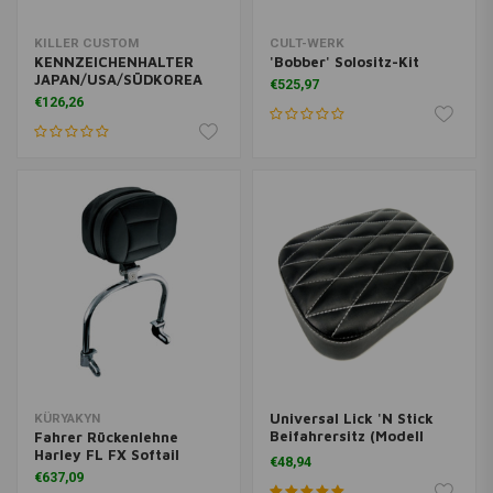
KILLER CUSTOM
CULT-WERK
KENNZEICHENHALTER
'Bobber' Solositz-Kit
JAPAN/USA/SÜDKOREA
€525,97
€126,26
Universal Lick 'N Stick
KÜRYAKYN
Beifahrersitz (Modell
Fahrer Rückenlehne
auswählen)
Harley FL FX Softail
€48,94
€637,09