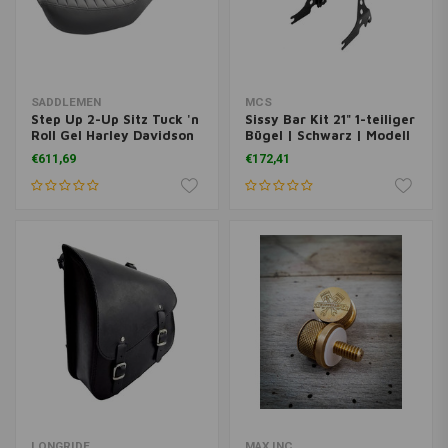
SADDLEMEN
MCS
Step Up 2-Up Sitz Tuck 'n
Sissy Bar Kit 21" 1-teiliger
Roll Gel Harley Davidson
Bügel | Schwarz | Modell
Dyna
wählen
€611,69
€172,41
LONGRIDE
MAX INC