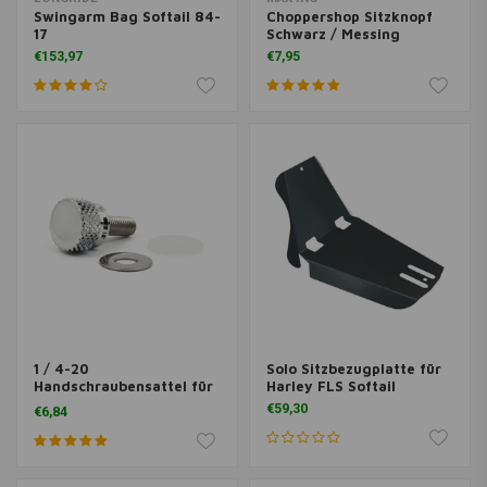
Swingarm Bag Softail 84-
Choppershop Sitzknopf
17
Schwarz / Messing
€153,97
€7,95
1 / 4-20
Solo Sitzbezugplatte für
Handschraubensattel für
Harley FLS Softail
Harley Davidson
€59,30
€6,84