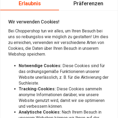
Erlaubnis
Präferenzen
Wir verwenden Cookies!
Bei Choppershop tun wir alles, um Ihren Besuch bei
uns so reibungslos wie möglich zu gestalten! Um dies
zu erreichen, verwenden wir verschiedene Arten von
Cookies, die Daten über Ihren Besuch in unserem
Webshop speichern.
SADDLEMEN
Notwendige Cookies:
Diese Cookies sind für
KODLIN
Step Up 2-Up Sitz
M8-Motorschutz Im Club-
das ordnungsgemäße Funktionieren unserer
Diamond Gel HD Dyna 07-
Stil
Website unerlässlich, z. B. für die Aktivierung der
17
€769,72
€611,69
Suchleiste.
Tracking-Cookies:
Diese Cookies sammeln
anonyme Informationen darüber, wie unsere
Website genutzt wird, damit wir sie optimieren
und verbessern können.
Analytische Cookies:
Nach Ihrem Besuch in
unserem Webshop können wir Ihnen auf der