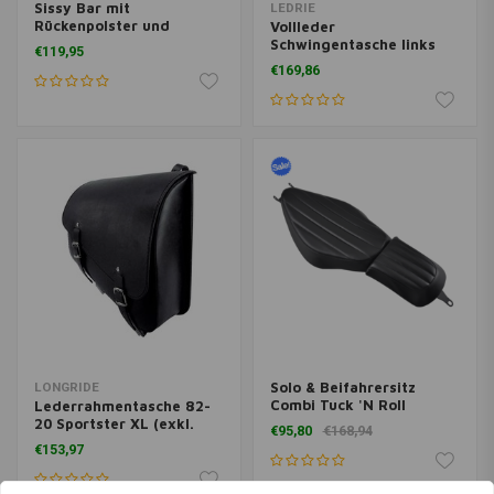
Sissy Bar mit
LEDRIE
Rückenpolster und
Vollleder
Gepäckhalterung
Schwingentasche links
€119,95
Sportster XL
6,5 Liter | Schwarz
€169,86
Solo & Beifahrersitz
LONGRIDE
Combi Tuck 'N Roll
Lederrahmentasche 82-
Schwarz XL 04-20
20 Sportster XL (exkl.
€95,80
€168,94
XL1200T) (Farbe
€153,97
auswählen)