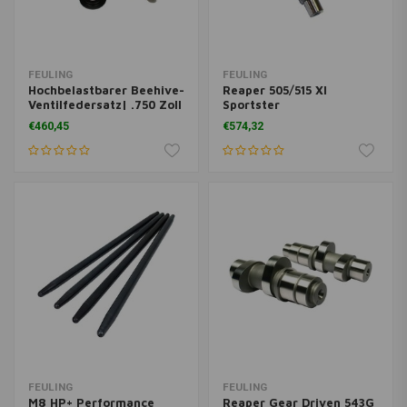
FEULING
FEULING
Hochbelastbarer Beehive-
Reaper 505/515 Xl
Ventilfedersatz| .750 Zoll
Sportster
Hub
Nockenwellensatz
€460,45
€574,32
FEULING
FEULING
M8 HP+ Performance
Reaper Gear Driven 543G