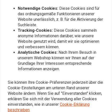
FEULING
FEULING
M8 HP+ Performance
Hp+ Verstellbarer
Notwendige Cookies:
Diese Cookies sind für
Stößelstangen
Chromoly-
das ordnungsgemäße Funktionieren unserer
Stösselstangensatz Für
€223,53
€261,23
Evo
Website unerlässlich, z. B. für die Aktivierung der
Suchleiste.
Tracking-Cookies:
Diese Cookies sammeln
anonyme Informationen darüber, wie unsere
Website genutzt wird, damit wir sie optimieren
und verbessern können.
Analytische Cookies:
Nach Ihrem Besuch in
unserem Webshop können wir Ihnen auf der
Grundlage Ihrer Interessen entsprechende
Informationen anzeigen.
Sie können Ihre Cookie-Präferenzen jederzeit über die
Cookie-Einstellungen am unteren Rand unserer
FEULING
FEULING
Entlastungsventil-
Ersatz-Luftregler
Website ändern. Wenn Sie auf "Einverstanden" klicken,
Kolben-Ölpumpe
€38,82
erklären Sie sich mit der Verwendung aller Cookies
€17,08
einverstanden, wie in unserer
Cookie-Erklärung
beschrieben
.