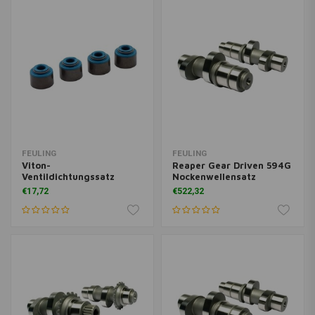
FEULING
FEULING
Viton-
Reaper Gear Driven 594G
Ventildichtungssatz
Nockenwellensatz
€17,72
€522,32