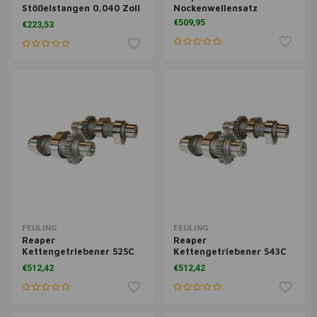
Stößelstangen 0,040 Zoll
Nockenwellensatz
Kürzer
€509,95
€223,53
FEULING
FEULING
Reaper
Reaper
Kettengetriebener 525C
Kettengetriebener 543C
Nockenwellensatz
Nockenwellensatz
€512,42
€512,42