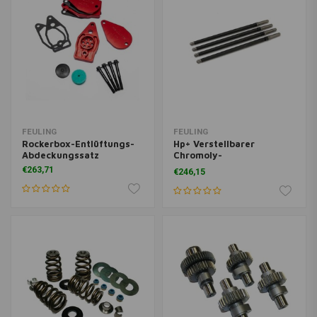
FEULING
FEULING
Rockerbox-Entlüftungs-
Hp+ Verstellbarer
Abdeckungssatz
Chromoly-
Stösselstangensatz Für
€263,71
€246,15
Twin Cam