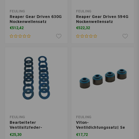
FEULING
FEULING
Reaper Gear Driven 630G
Reaper Gear Driven 594G
Nockenwellensatz
Nockenwellensatz
€512,42
€522,32
FEULING
FEULING
Bearbeiteter
Viton-
Ventilsitzfeder-
Ventildichtungssatz| Se
Unterlegscheibensatz
Köpfe
€25,30
€17,72