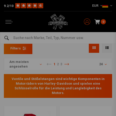
EUR
9.2/10
0
Ventil- und Stößelstangenteile
Home
HD
Harley Wartung
Ventil- und Stößelstangenteile
Filters
Am meisten
1
2
3
24
angesehen
Ventile und Stößelstangen sind wichtige Komponenten in
Motorrädern von Harley-Davidson und spielen eine
Schlüsselrolle für die Leistung und Langlebigkeit des
Motors.