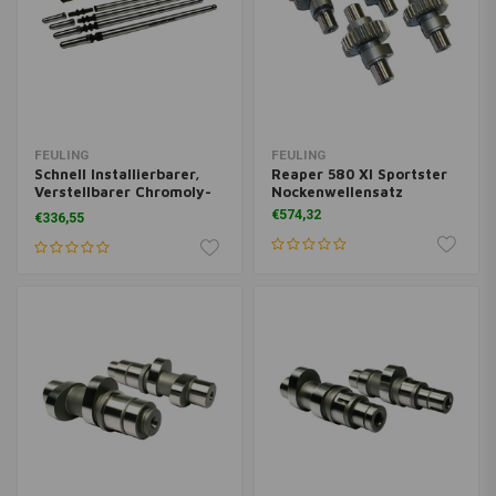
FEULING
FEULING
Schnell Installierbarer,
Reaper 580 Xl Sportster
Verstellbarer Chromoly-
Nockenwellensatz
Stösselstangensatz| Evo
€574,32
€336,55