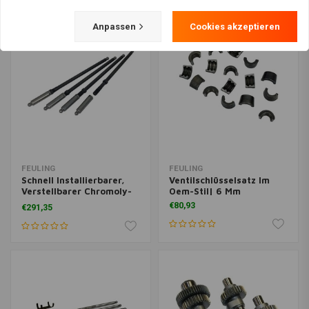
Anpassen
Cookies akzeptieren
FEULING
FEULING
Schnell Installierbarer,
Ventilschlüsselsatz Im
Verstellbarer Chromoly-
Oem-Stil| 6 Mm
Stösselstangensatz| Tc
€80,93
€291,35