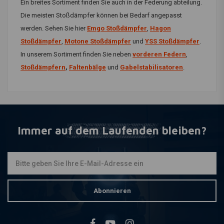
Ein breites Sortiment finden Sie auch in der Federung abteilung.
Die meisten Stoßdämpfer können bei Bedarf angepasst
werden. Sehen Sie hier
Emgo Stoßdämpfer
,
Hagon
Stoßdämpfer
,
Motone Stoßdämpfer
und
YSS Stoßdämpfer
.
In unserem Sortiment finden Sie neben
vorderen Federn
,
Stoßdämpfern
,
Faltenbälge
und
Gabelstabilisatoren
.
Immer auf dem Laufenden bleiben?
Abonnieren