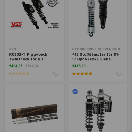
YSS
PROGRESSIVE SUSPENSION
RC302-T Piggyback
412 Stoßdämpfer für 91-
Twinshock for HD
17 Dyna (exkl. Siehe
Sportster
Beschreibung)
€434,35
€542,94
€418,20