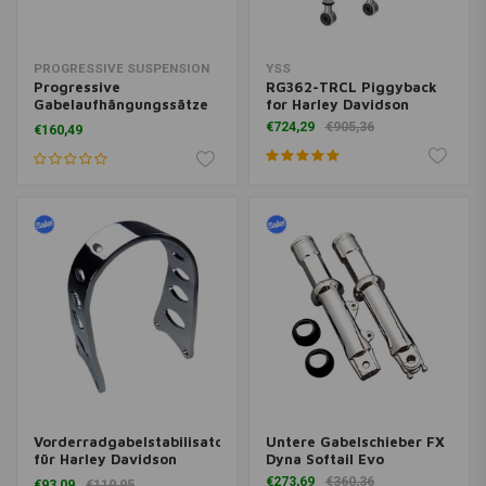
PROGRESSIVE SUSPENSION
YSS
Progressive
RG362-TRCL Piggyback
Gabelaufhängungssätze
for Harley Davidson
für Harley Davidon (Typ
€724,29
€905,36
€160,49
auswählen)
Vorderradgabelstabilisator
Untere Gabelschieber FX
für Harley Davidson
Dyna Softail Evo
(breit oder schmal)
€273,69
€360,36
€93,09
€119,95