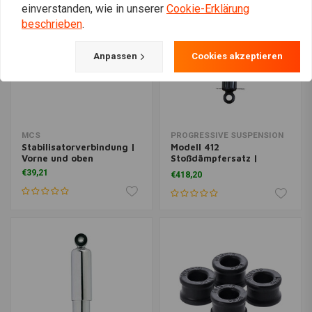
einverstanden, wie in unserer
Cookie-Erklärung
beschrieben
.
Anpassen
Cookies akzeptieren
MCS
PROGRESSIVE SUSPENSION
Stabilisatorverbindung |
Modell 412
Vorne und oben
Stoßdämpfersatz |
Hochleistungsausführung
€39,21
€418,20
| 04-22 XL Sportster