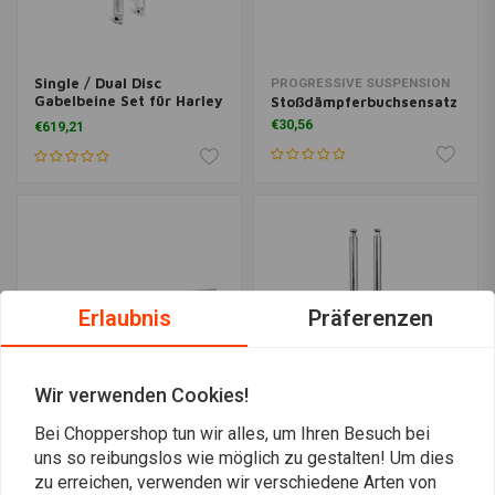
Single / Dual Disc
PROGRESSIVE SUSPENSION
Gabelbeine Set für Harley
Stoßdämpferbuchsensatz
Davidson Softail 84-99
€30,56
€619,21
FXST MODELLE (NU)
Erlaubnis
Präferenzen
Wir verwenden Cookies!
Bei Choppershop tun wir alles, um Ihren Besuch bei
Single / Dual Disc
MCS
uns so reibungslos wie möglich zu gestalten! Um dies
Gabelbeine Set für Harley
Ø39mm Gabelrohre (21-
Davidson Softail 86-99
zu erreichen, verwenden wir verschiedene Arten von
29 3/8 '') 88-03 XL, 87-
€561,11