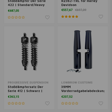
Stoßdämpfer Der Serie
RZ362-TRL for Harley
422 | Standard/Heavy
Davidson
Duty | 89-99 Softail
€557,67
€697,09
€687,05
PROGRESSIVE SUSPENSION
LOWBROW CUSTOMS
Stoßdämpfersatz Der
39MM
Serie 412 | Schwarz |
Vorderradgabelabdeckungen
Honda Ac
für Harley Davidson
€363,15
€207,52
Sportster / Dyna