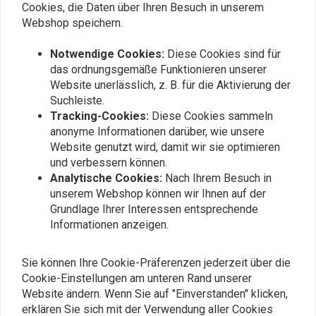
FLST (NU)
94 FX
Cookies, die Daten über Ihren Besuch in unserem
€165,57
Webshop speichern.
Notwendige Cookies:
Diese Cookies sind für
das ordnungsgemäße Funktionieren unserer
Website unerlässlich, z. B. für die Aktivierung der
Suchleiste.
Tracking-Cookies:
Diese Cookies sammeln
anonyme Informationen darüber, wie unsere
Website genutzt wird, damit wir sie optimieren
und verbessern können.
Analytische Cookies:
Nach Ihrem Besuch in
unserem Webshop können wir Ihnen auf der
Grundlage Ihrer Interessen entsprechende
PROGRESSIVE SUSPENSION
KODLIN
Stoßdämpfersatz Der
M8 Hecklift /
Informationen anzeigen.
Serie 412 |
Stoßdämpferverlängerung
Standardausführung |
€145,10
€493,83
FL/FLH/FX/FXWG
Sie können Ihre Cookie-Präferenzen jederzeit über die
Cookie-Einstellungen am unteren Rand unserer
Website ändern. Wenn Sie auf "Einverstanden" klicken,
erklären Sie sich mit der Verwendung aller Cookies