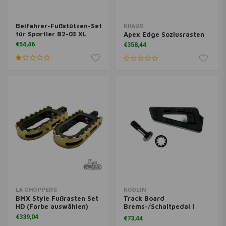
Beifahrer-Fußstützen-Set
KRAUS
für Sportler 82-03 XL
Apex Edge Soziusrasten
€54,46
€358,44
LA CHOPPERS
KODLIN
BMX Style Fußrasten Set
Track Board
HD (Farbe auswählen)
Brems-/Schaltpedal |
Schwarz
€339,04
€73,44