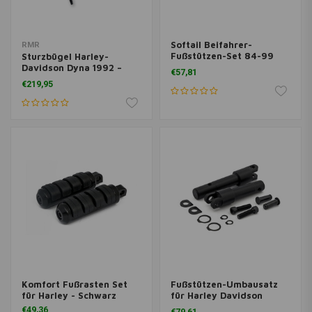
Softail Beifahrer-
RMR
Fußstützen-Set 84-99
Sturzbügel Harley-
SOFTAIL
Davidson Dyna 1992 –
€57,81
Heute
€219,95
Komfort Fußrasten Set
Fußstützen-Umbausatz
für Harley - Schwarz
für Harley Davidson
Sportster
€49,36