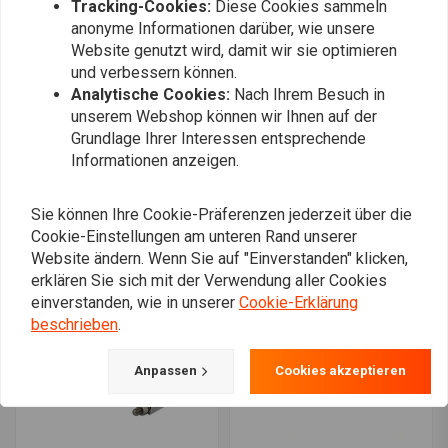
Tracking-Cookies:
Diese Cookies sammeln
anonyme Informationen darüber, wie unsere
Website genutzt wird, damit wir sie optimieren
und verbessern können.
Analytische Cookies:
Nach Ihrem Besuch in
unserem Webshop können wir Ihnen auf der
Grundlage Ihrer Interessen entsprechende
Informationen anzeigen.
Beifahrerfußstütze OEM
Shifter Peg Harley (Farbe
Style72-84 FX; 84-99
auswählen)
FXST; 57-80 XL; 82-94
€24,94
Sie können Ihre Cookie-Präferenzen jederzeit über die
€55,-
FXR (Farbe auswählen)
Cookie-Einstellungen am unteren Rand unserer
Website ändern. Wenn Sie auf "Einverstanden" klicken,
erklären Sie sich mit der Verwendung aller Cookies
einverstanden, wie in unserer
Cookie-Erklärung
beschrieben
.
Anpassen
Cookies akzeptieren