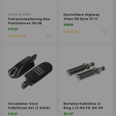
Einstellbare Highway
VANCE & HINES
Steps HD Dyna 91-17
Fußrastenhalterung Neu
(Variante auswählen)
Positionieren 00-06
€98,89
Softail
€79,59
Streamliner Style
Beifahrerfußstütze O-
Fußstützen Set (2 Stück)
Ring L72-84 FX; 84-99
für Harley
FXST; 57-80 XL; 82-94
€75,31
€51,87