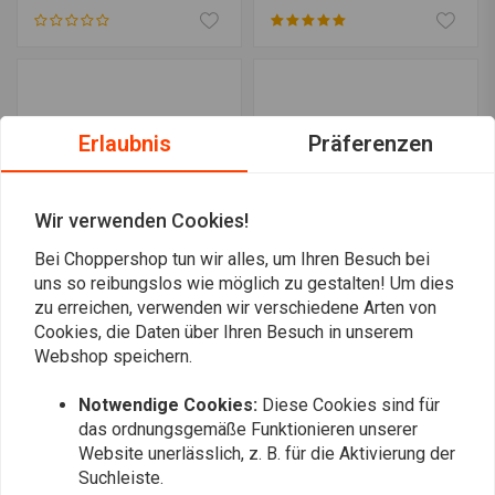
FXR
Erlaubnis
Präferenzen
Wir verwenden Cookies!
Bei Choppershop tun wir alles, um Ihren Besuch bei
uns so reibungslos wie möglich zu gestalten! Um dies
zu erreichen, verwenden wir verschiedene Arten von
MCS
KÜRYAKYN
Beifahrerhalterung
Dillinger Fußrasten Satin
Cookies, die Daten über Ihren Besuch in unserem
Harley Dyna 06-17.
Black HD Male Mount
Webshop speichern.
€93,43
€193,96
Notwendige Cookies:
Diese Cookies sind für
das ordnungsgemäße Funktionieren unserer
Website unerlässlich, z. B. für die Aktivierung der
Suchleiste.