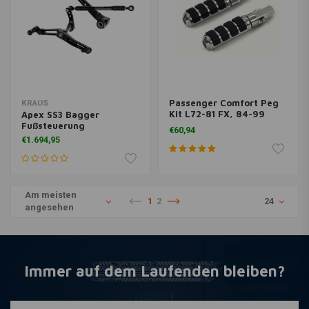
Passenger Comfort Peg
KRAUS
Kit L72-81 FX, 84-99
Apex SS3 Bagger
FXST und 82-92 FXR
Fußsteuerung
€60,94
€1.694,95
Am meisten
1
2
24
angesehen
Immer auf dem Laufenden bleiben?