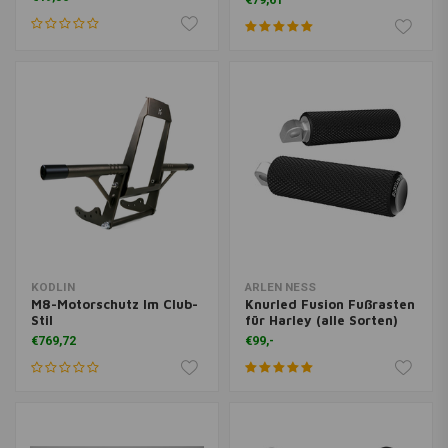
€79,61
KODLIN
ARLEN NESS
M8-Motorschutz Im Club-
Knurled Fusion Fußrasten
Stil
für Harley (alle Sorten)
€769,72
€99,-