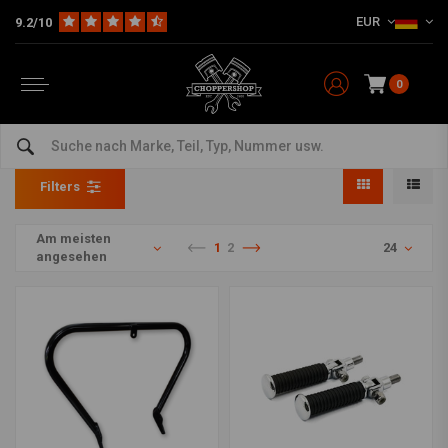
EUR
9.2/10
0
Fußstützen
Home
HD
Forward Controls & Fussrastenanlagen
Fußstützen
Filters
Am meisten
1
2
24
angesehen