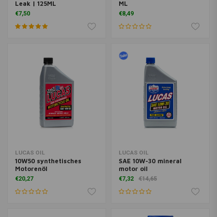
Leak | 125ML
ML
€7,50
€8,49
LUCAS OIL
LUCAS OIL
10W50 synthetisches
SAE 10W-30 mineral
Motorenöl
motor oil
€20,27
€7,32
€14,65