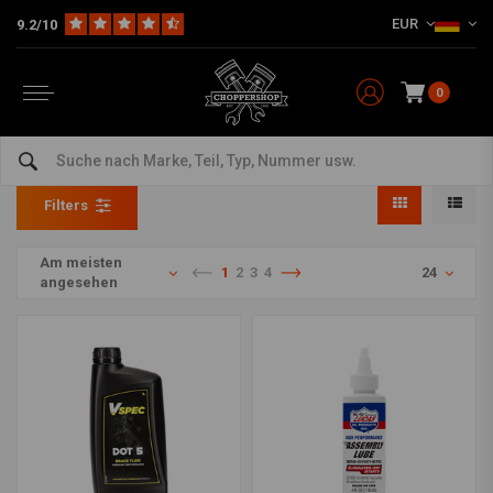
EUR
9.2/10
0
Service Produkte
Home
The Garage
Serviceprodukte & Flüssigkeiten
Service Produkte
Filters
Am meisten
1
2
3
4
24
angesehen