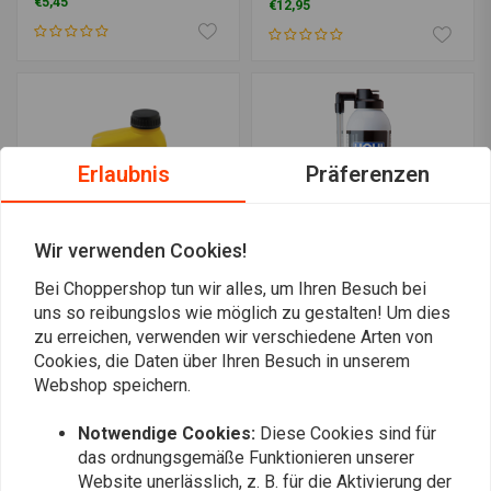
€5,45
€12,95
Erlaubnis
Präferenzen
Wir verwenden Cookies!
Bei Choppershop tun wir alles, um Ihren Besuch bei
uns so reibungslos wie möglich zu gestalten! Um dies
MCS
LIQUI MOLY
zu erreichen, verwenden wir verschiedene Arten von
Bremsflüssigkeitspunkt 4
Motorrad-Reifenfüller
und Dichtungsmasse |
Cookies, die Daten über Ihren Besuch in unserem
€13,88
300ML
Webshop speichern.
€12,89
Notwendige Cookies:
Diese Cookies sind für
das ordnungsgemäße Funktionieren unserer
Website unerlässlich, z. B. für die Aktivierung der