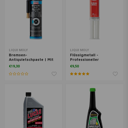
LIQUI MOLY
LIQUI MOLY
Bremsen-
Flüssigmetall -
Antiquietschpaste | Mit
Professioneller
Pinsel
Zweikomponenten-
€19,30
€9,50
Epoxidkleber | 25ML