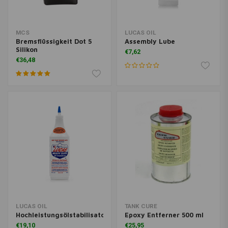
MCS
LUCAS OIL
Bremsflüssigkeit Dot 5
Assembly Lube
Silikon
€7,62
€36,48
LUCAS OIL
TANK CURE
Hochleistungsölstabilisator
Epoxy Entferner 500 ml
€19,10
€25,95