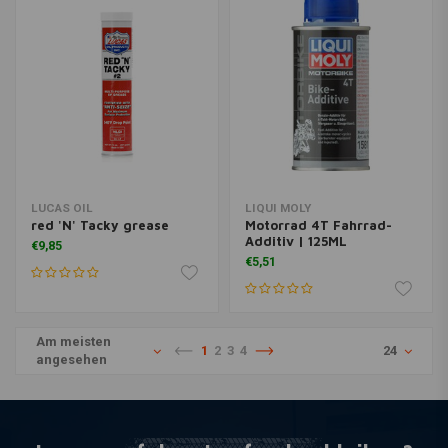
LUCAS OIL
LIQUI MOLY
red 'N' Tacky grease
Motorrad 4T Fahrrad-
Additiv | 125ML
€9,85
€5,51
Am meisten
1
2
3
4
24
angesehen