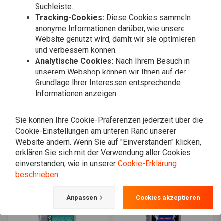
Suchleiste.
Tracking-Cookies:
Diese Cookies sammeln
anonyme Informationen darüber, wie unsere
Website genutzt wird, damit wir sie optimieren
und verbessern können.
Analytische Cookies:
Nach Ihrem Besuch in
unserem Webshop können wir Ihnen auf der
Grundlage Ihrer Interessen entsprechende
Informationen anzeigen.
LUCAS OIL
LIQUI MOLY
slick mist - SPEED WAX
Motorbike Engine Flush |
250ML
€12,73
Sie können Ihre Cookie-Präferenzen jederzeit über die
€8,11
Cookie-Einstellungen am unteren Rand unserer
Website ändern. Wenn Sie auf "Einverstanden" klicken,
erklären Sie sich mit der Verwendung aller Cookies
einverstanden, wie in unserer
Cookie-Erklärung
beschrieben
.
Anpassen
Cookies akzeptieren