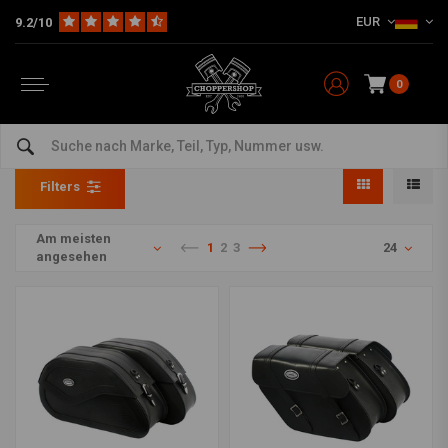
EUR
9.2/10
0
Sattel- & Werkzeugtaschen
Home
Teile & Zubehör
Sattel- & Werkzeugtaschen
Sattel- & Werkzeugtaschen
Filters
Am meisten
1
2
3
24
angesehen