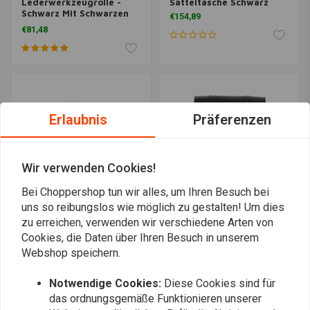
Lederwerkzeugrolle -
Satteltasche Schwarz
Schwarz Mit Schwarzen
€154,89
Schnallen
€81,48
Erlaubnis
Präferenzen
Wir verwenden Cookies!
Bei Choppershop tun wir alles, um Ihren Besuch bei
uns so reibungslos wie möglich zu gestalten! Um dies
zu erreichen, verwenden wir verschiedene Arten von
BURLY
LEDRIE
Cookies, die Daten über Ihren Besuch in unserem
Voyager Lenkertasche
Vollleder
Cordura - Schwarz
Schwingentasche Links 9
Webshop speichern.
Liter Gerade Form
€94,43
€230,49
Schwarz | 18-21 Softail
Notwendige Cookies:
Diese Cookies sind für
das ordnungsgemäße Funktionieren unserer