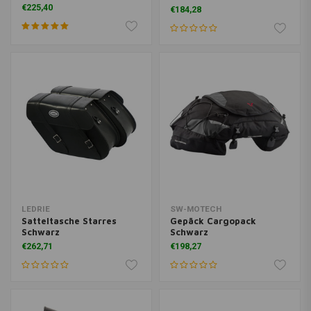
(Variante Wählen)
€225,40
€184,28
LEDRIE
SW-MOTECH
Satteltasche Starres
Gepäck Cargopack
Schwarz
Schwarz
€262,71
€198,27