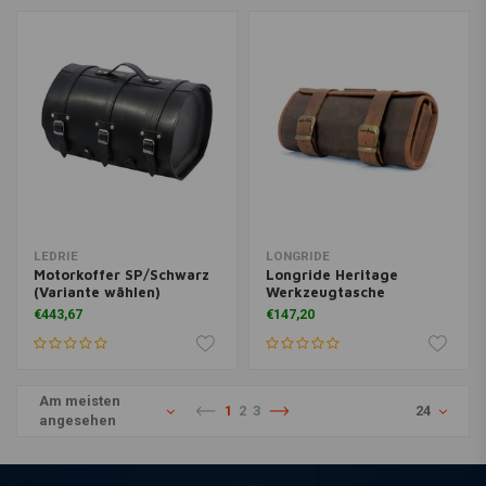
LEDRIE
LONGRIDE
Motorkoffer SP/Schwarz
Longride Heritage
(Variante wählen)
Werkzeugtasche
€443,67
€147,20
Am meisten
1
2
3
24
angesehen