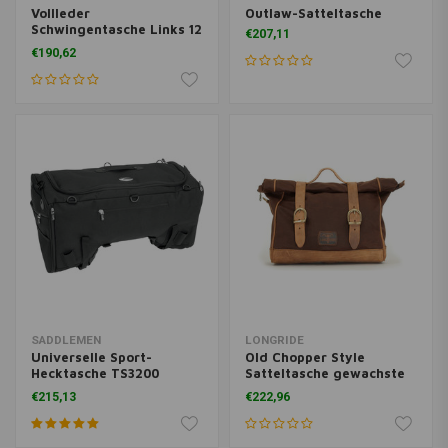
Vollleder
Outlaw-Satteltasche
Schwingentasche Links 12
€207,11
Liter – Schwarz
€190,62
SADDLEMEN
LONGRIDE
Universelle Sport-
Old Chopper Style
Hecktasche TS3200
Satteltasche gewachste
Deluxe
Baumwolle
€215,13
€222,96