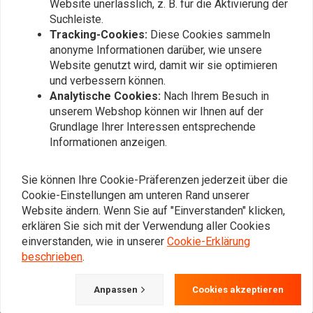
Website unerlässlich, z. B. für die Aktivierung der
Suchleiste.
Tracking-Cookies:
Diese Cookies sammeln
anonyme Informationen darüber, wie unsere
Website genutzt wird, damit wir sie optimieren
und verbessern können.
Analytische Cookies:
Nach Ihrem Besuch in
unserem Webshop können wir Ihnen auf der
Grundlage Ihrer Interessen entsprechende
Informationen anzeigen.
Satteltasche / Scrambler
LEDRIE
Tasche Braun
Verstärkte Starre Leder
Sie können Ihre Cookie-Präferenzen jederzeit über die
Satteltasche Set 22 Liter
€104,96
Cookie-Einstellungen am unteren Rand unserer
€326,70
Website ändern. Wenn Sie auf "Einverstanden" klicken,
erklären Sie sich mit der Verwendung aller Cookies
einverstanden, wie in unserer
Cookie-Erklärung
beschrieben
.
Anpassen
Cookies akzeptieren