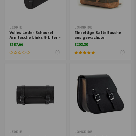
LEDRIE
LONGRIDE
Volles Leder Schaukel
Einseitige Satteltasche
Armtasche Links 9 Liter -
aus gewachster
Schwarz
Baumwolle Khaki
€187,66
€203,30
LEDRIE
LONGRIDE