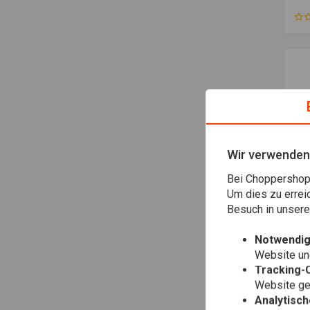
Wir verwenden
Bei Choppershop 
Um dies zu errei
Besuch in unser
MC
49
Und
Notwendig
Mo
€61
Website une
St
Tracking-
Website gen
Analytisc