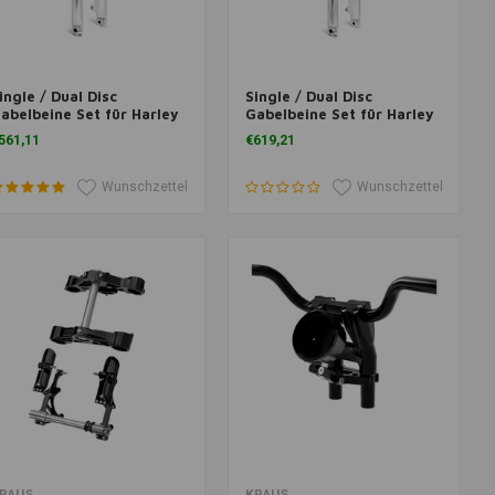
ingle / Dual Disc
Single / Dual Disc
um Warenkorb hinzufügen
Zum Warenkorb hinzufügen
abelbeine Set für Harley
Gabelbeine Set für Harley
avidson Softail 86-99
Davidson Softail 84-99
561,11
€619,21
LST (NU)
FXST MODELLE (NU)
Wunschzettel
Wunschzettel
um Warenkorb hinzufügen
Zum Warenkorb hinzufügen
RAUS
KRAUS