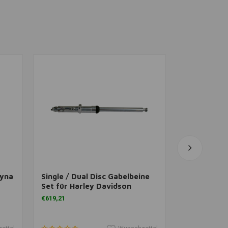
View more
Zum Ware
JAMES GASK
Dyna
Single / Dual Disc Gabelbeine
Achsgabelk
Set für Harley Davidson
Poliert OE
Softail 84-99 FXST MODELLE
€619,21
(NU)
€16,88