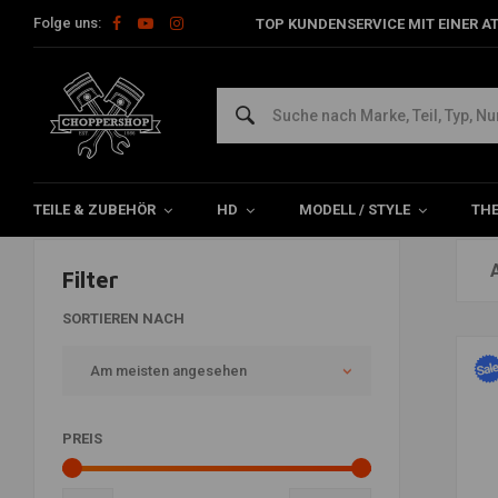
Folge uns:
TOP KUNDENSERVICE MIT EINER A
Gabeln
Home
HD
Federung Harley
Gabeln
TEILE & ZUBEHÖR
HD
MODELL / STYLE
TH
Filter
SORTIEREN NACH
Am meisten angesehen
PREIS