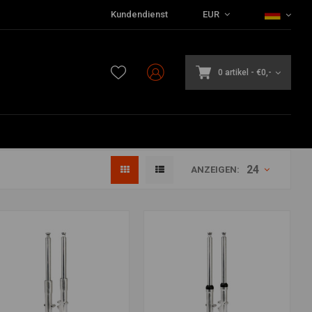
Kundendienst
EUR
0 artikel
-
€0,-
24
ANZEIGEN: