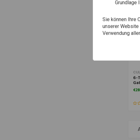
Grundlage 
Sie können Ihre 
unserer Website ä
Verwendung aller
Zu
CU
6-T
Ga
Lo
€28
(Va