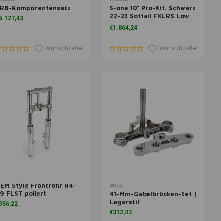
R8-Komponentensatz
S-one 10" Pro-Kit. Schwarz
22-23 Softail FXLRS Low
5.127,43
Rider S 114
€1.864,24
Wunschzettel
Wunschzettel
EM Style Frontrohr 84-
um Warenkorb hinzufügen
Zum Warenkorb hinzufügen
MCS
9 FLST poliert
41-Mm-Gabelbrücken-Set |
Lagerstil
956,22
€312,42