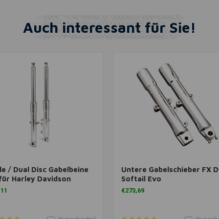
Auch interessant für Sie!
View more
View more
le / Dual Disc Gabelbeine
Untere Gabelschieber FX 
für Harley Davidson
Softail Evo
ail 86-99 FLST (NU)
,11
€273,69