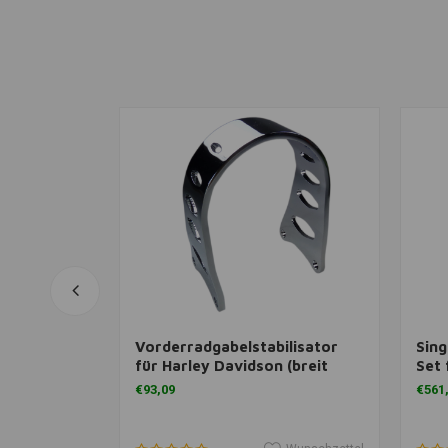
inzufügen
View more
Vorderradgabelstabilisator
Sing
. Schwarz
für Harley Davidson (breit
Set 
oder schmal)
Soft
€93,09
€561