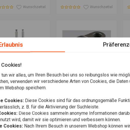
Wunschzettel
Wunschzettel
Erlaubnis
Präferenz
 Cookies!
tun wir alles, um Ihren Besuch bei uns so reibungslos wie mögli
chen, verwenden wir verschiedene Arten von Cookies, die Daten 
em Webshop speichern.
Zusatzinformation
Zum Warenkorb hinzufügen
Z
S
JAMES GASKETS
K
-6741 Mm Gabelrohr-
Achsgabelklemme (rechts)
W
 Schieber-
Poliert OEM 49-77 FL, FLH
B
e Cookies:
Diese Cookies sind für das ordnungsgemäße Funkti
ntagesatz |
€16,88
€
3,95
rlässlich, z. B. für die Aktivierung der Suchleiste.
andardlänge
Cookies:
Diese Cookies sammeln anonyme Informationen darübe
Wunschzettel
Wunschzettel
utzt wird, damit wir sie optimieren und verbessern können.
he Cookies:
Nach Ihrem Besuch in unserem Webshop können wir 