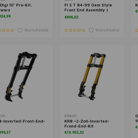
Digi 10" Pro-Kit.
Fl S T 84-99 Oem Style
K
hwarz
Front End Assembly |
€
Chrom
924,99
€896,02
Wunschzettel
Wunschzettel
O
Zusatzinformation
Zusatzinformation
Z
AUS
KRAUS
9
8-Inverted-Front-End-
KR8 +2-Zoll-Inverted-
Frond-End-Kit
€
399,37
€10.952,32