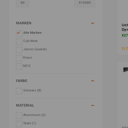
€
0
€
15000
MARKEN
Unt
Zu
Dyn
Alle Marken
€27
Cult-Werk
James Gaskets
Kraus
MCS
FARBE
Schwarz
(8)
MATERIAL
Aluminium
(6)
Stahl
(1)
Zu
KR