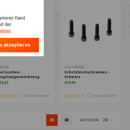
unteren Rand
it der
ieben
.
s akzeptieren
um Warenkorb hinzufügen
Zum Warenkorb hinzufügen
RAUS
CULT-WERK
artuschen-
Schutzblechschrauben -
ugstangenwerkzeug
Schwarz
53,47
€19,99
Wunschzettel
Wunschzettel
24
ANZEIGEN: